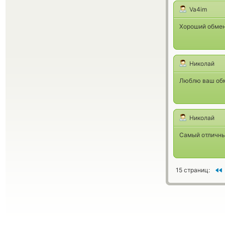
Va4im
Хороший обменн
Николай
Люблю ваш обм
Николай
Самый отличны
15 страниц: