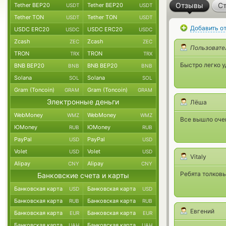
Отзывы
Ст
Tether BEP20
Tether BEP20
USDT
USDT
Tether TON
Tether TON
USDT
USDT
Добавить о
USDC ERC20
USDC ERC20
USDC
USDC
Zcash
Zcash
ZEC
ZEC
Пользовате
TRON
TRON
TRX
TRX
Быстро легко у
BNB BEP20
BNB BEP20
BNB
BNB
Solana
Solana
SOL
SOL
Gram (Toncoin)
Gram (Toncoin)
GRAM
GRAM
Электронные деньги
Лёша
WebMoney
WebMoney
WMZ
WMZ
Все вышло очен
ЮMoney
ЮMoney
RUB
RUB
PayPal
PayPal
USD
USD
Volet
Volet
USD
USD
Vitaly
Alipay
Alipay
CNY
CNY
Ребята толковы
Банковские счета и карты
Банковская карта
Банковская карта
USD
USD
Банковская карта
Банковская карта
RUB
RUB
Евгений
Банковская карта
Банковская карта
EUR
EUR
Банковская карта
Банковская карта
UAH
UAH