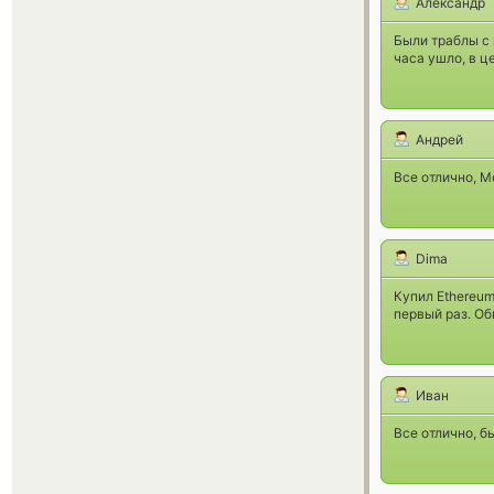
Александр
Были траблы с
часа ушло, в ц
Андрей
Все отлично, 
Dima
Купил Ethereum
первый раз. О
Иван
Все отлично, б