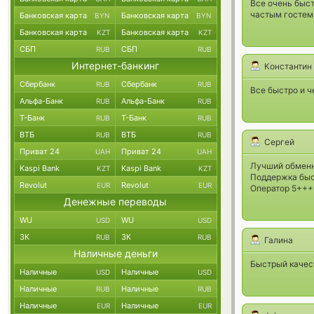
Все очень быст
частым гостем
Банковская карта
Банковская карта
BYN
BYN
Банковская карта
Банковская карта
KZT
KZT
СБП
СБП
RUB
RUB
Интернет-банкинг
Константин
Сбербанк
Сбербанк
RUB
RUB
Все быстро и ч
Альфа-Банк
Альфа-Банк
RUB
RUB
Т-Банк
Т-Банк
RUB
RUB
ВТБ
ВТБ
RUB
RUB
Сергей
Приват 24
Приват 24
UAH
UAH
Лучший обменн
Kaspi Bank
Kaspi Bank
KZT
KZT
Поддержка быс
Revolut
Revolut
EUR
EUR
Оператор 5+++
Денежные переводы
WU
WU
USD
USD
ЗК
ЗК
RUB
RUB
Галина
Наличные деньги
Быстрый качест
Наличные
Наличные
USD
USD
Наличные
Наличные
RUB
RUB
Наличные
Наличные
EUR
EUR