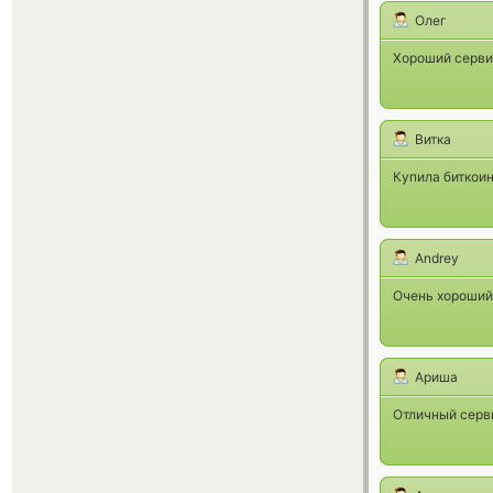
Олег
Хороший серви
Витка
Купила биткоин
Andrey
Очень хороший
Ариша
Отличный серви