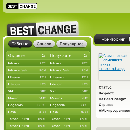
Мониторинг
Таблица
Список
Популярное
Bitcoin
Bitcoin
BTC
BTC
Bitcoin Cash
Bitcoin Cash
BCH
BCH
Ethereum
Ethereum
ETH
ETH
Litecoin
Litecoin
LTC
LTC
Статус:
XRP
XRP
XRP
XRP
Возраст:
Monero
Monero
XMR
XMR
На BestChange:
Страна:
Dogecoin
Dogecoin
DOGE
DOGE
AML-прозрачност
Dash
Dash
DASH
DASH
Tether ERC20
Tether ERC20
USDT
USDT
Tether TRC20
Tether TRC20
USDT
USDT