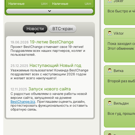
Joker
Наличные
Наличные
UAH
UAH
Все быстро и ч
Новости
BTC-кран
Viktor
19-летие BestChange
19.06.2026
Пока заходил с
Проект BestChange отмечает свое 19-летие!
Этот обменник 
Поздравляем всех наших партнеров, коллег и
пользователей.
Наступающий Новый год
25.12.2025
Уважаемые пользователи! Команда BestChange
Витка
поздравляет всех с наступающим 2026 годом
и желает всего наилучшего!
Второй раз выб
Запуск нового сайта
12.11.2025
С радостью объявляем о начале работы новой
версии сайта, запущенной на домене
BestChange.biz
. Приглашаем оценить дизайн,
Вильдан
протестировать функциональность и оставить
обратную связь.
Все гуд, прошл