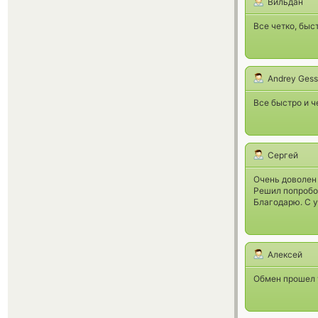
Вильдан
Все четко, быс
Andrey Gess
Все быстро и ч
Сергей
Очень доволен 
Решил попробов
Благодарю. С 
Алексей
Обмен прошел у