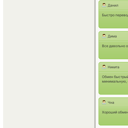
Данил
Быстро перевод
Дима
Все давольно о
Никита
Обмен быстрый,
минимальную, 
Чна
Хороший обмен