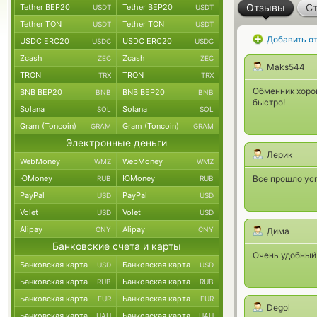
Отзывы
Ст
Tether BEP20
Tether BEP20
USDT
USDT
Tether TON
Tether TON
USDT
USDT
Добавить о
USDC ERC20
USDC ERC20
USDC
USDC
Zcash
Zcash
ZEC
ZEC
Maks544
TRON
TRON
TRX
TRX
Обменник хоро
BNB BEP20
BNB BEP20
BNB
BNB
быстро!
Solana
Solana
SOL
SOL
Gram (Toncoin)
Gram (Toncoin)
GRAM
GRAM
Электронные деньги
Лерик
WebMoney
WebMoney
WMZ
WMZ
ЮMoney
ЮMoney
Все прошло усп
RUB
RUB
PayPal
PayPal
USD
USD
Volet
Volet
USD
USD
Alipay
Alipay
CNY
CNY
Дима
Банковские счета и карты
Очень удобный 
Банковская карта
Банковская карта
USD
USD
Банковская карта
Банковская карта
RUB
RUB
Банковская карта
Банковская карта
EUR
EUR
Degol
Банковская карта
Банковская карта
UAH
UAH