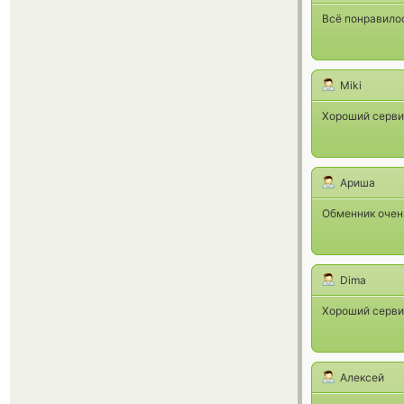
Всё понравилос
Miki
Хороший сервис
Ариша
Обменник очень
Dima
Хороший серви
Алексей