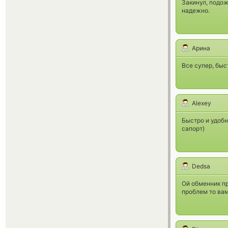
Закинул, подож
надежно.
Арина
Все супер, быс
Alexey
Быстро и удобн
сапорт)
Dedsa
Ой обменник пр
проблем то вам