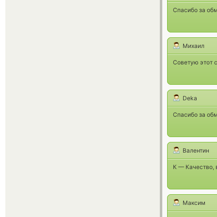
Спасибо за обм
Михаил
Советую этот с
Deka
Спасибо за обм
Валентин
К — Качество, 
Максим