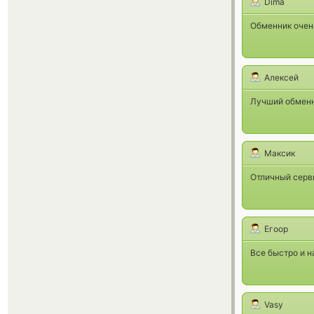
Dima
Обменник очень
Алексей
Лучший обменни
Максик
Отличный серви
Егоор
Все быстро и н
Vasy