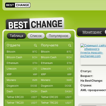
Мониторинг
Таблица
Список
Популярное
Bitcoin
Bitcoin
BTC
BTC
Bitcoin Cash
Bitcoin Cash
BCH
BCH
Ethereum
Ethereum
ETH
ETH
Litecoin
Litecoin
LTC
LTC
Статус:
XRP
XRP
XRP
XRP
Возраст:
Monero
Monero
XMR
XMR
На BestChange:
Страна:
Dogecoin
Dogecoin
DOGE
DOGE
AML-прозрачност
Dash
Dash
DASH
DASH
Tether ERC20
Tether ERC20
USDT
USDT
Tether TRC20
Tether TRC20
USDT
USDT