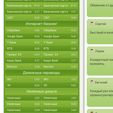
Обменник от ду
Банковская карта
Банковская карта
BYN
BYN
Банковская карта
Банковская карта
KZT
KZT
СБП
СБП
RUB
RUB
Интернет-банкинг
Сергей
Сбербанк
Сбербанк
RUB
RUB
Быстрый и каче
Альфа-Банк
Альфа-Банк
RUB
RUB
Т-Банк
Т-Банк
RUB
RUB
ВТБ
ВТБ
RUB
RUB
Лерик
Приват 24
Приват 24
UAH
UAH
Конкретный по
Kaspi Bank
Kaspi Bank
KZT
KZT
волокиты.
Revolut
Revolut
EUR
EUR
Денежные переводы
WU
WU
USD
USD
Евгений
ЗК
ЗК
RUB
RUB
Наличные деньги
Каждый раз опе
проконсультиро
Наличные
Наличные
USD
USD
Наличные
Наличные
RUB
RUB
Наличные
Наличные
EUR
EUR