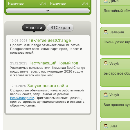
Дима
Наличные
Наличные
UAH
UAH
Достойный обм
Новости
BTC-кран
Валерия
19-летие BestChange
19.06.2026
Очень даже шус
Проект BestChange отмечает свое 19-летие!
Поздравляем всех наших партнеров, коллег и
пользователей.
Наступающий Новый год
25.12.2025
Vesyk
Уважаемые пользователи! Команда BestChange
поздравляет всех с наступающим 2026 годом
Быстро все обм
и желает всего наилучшего!
Запуск нового сайта
12.11.2025
С радостью объявляем о начале работы новой
версии сайта, запущенной на домене
Vesyk
BestChange.biz
. Приглашаем оценить дизайн,
протестировать функциональность и оставить
Все прошло суп
обратную связь.
Витя