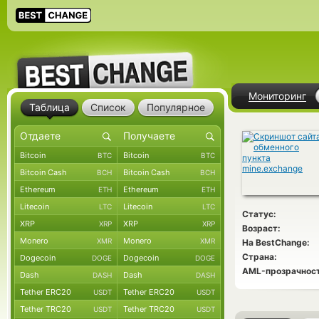
Мониторинг
Таблица
Список
Популярное
Bitcoin
Bitcoin
BTC
BTC
Bitcoin Cash
Bitcoin Cash
BCH
BCH
Ethereum
Ethereum
ETH
ETH
Litecoin
Litecoin
LTC
LTC
Статус:
XRP
XRP
XRP
XRP
Возраст:
Monero
Monero
XMR
XMR
На BestChange:
Страна:
Dogecoin
Dogecoin
DOGE
DOGE
AML-прозрачност
Dash
Dash
DASH
DASH
Tether ERC20
Tether ERC20
USDT
USDT
Tether TRC20
Tether TRC20
USDT
USDT