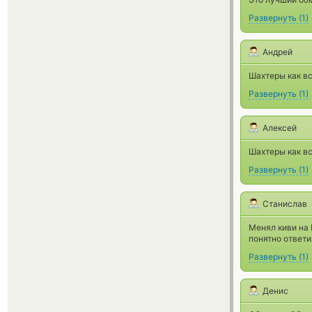
Развернуть
(
1
)
Андрей
Шахтеры как вс
Развернуть
(
1
)
Алексей
Шахтеры как вс
Развернуть
(
1
)
Станислав
Менял киви на 
понятно ответи
Развернуть
(
1
)
Денис