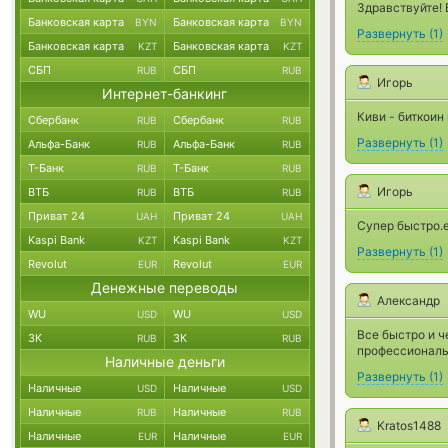
Здравствуйте! 
Банковская карта
Банковская карта
BYN
BYN
Развернуть
(
1
)
Банковская карта
Банковская карта
KZT
KZT
СБП
СБП
RUB
RUB
Игорь
Интернет-банкинг
Киви - биткоин
Сбербанк
Сбербанк
RUB
RUB
Развернуть
(
1
)
Альфа-Банк
Альфа-Банк
RUB
RUB
Т-Банк
Т-Банк
RUB
RUB
Игорь
ВТБ
ВТБ
RUB
RUB
Приват 24
Приват 24
UAH
UAH
Супер быстро.
Kaspi Bank
Kaspi Bank
KZT
KZT
Развернуть
(
1
)
Revolut
Revolut
EUR
EUR
Денежные переводы
Александр
WU
WU
USD
USD
Все быстро и 
ЗК
ЗК
RUB
RUB
профессионалы
Наличные деньги
Развернуть
(
1
)
Наличные
Наличные
USD
USD
Наличные
Наличные
RUB
RUB
Kratos1488
Наличные
Наличные
EUR
EUR