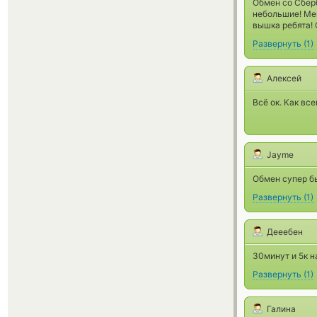
Обмен со Сбер
небольшие! Мен
вышка ребята! 
Развернуть
(
1
)
Алексей
Всё ок. Как все
Jayme
Обмен супер бы
Развернуть
(
1
)
Дееебен
30минут и 5к н
Развернуть
(
1
)
Галина