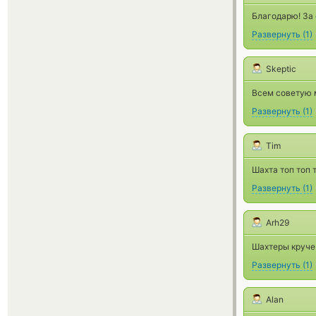
Благодарю! За 
Развернуть
(
1
)
Skeptic
Всем советую м
Развернуть
(
1
)
Tim
Шахта топ топ 
Развернуть
(
1
)
Arh29
Шахтеры круче 
Развернуть
(
1
)
Alan