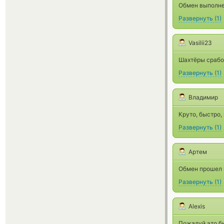
Обмен выполнен
Развернуть
(
1
)
Vasilii23
Шахтёры срабо
Развернуть
(
1
)
Владимир
Круто, быстро,
Развернуть
(
1
)
Артем
Обмен прошел м
Развернуть
(
1
)
Alexis
Пожалуй,это б