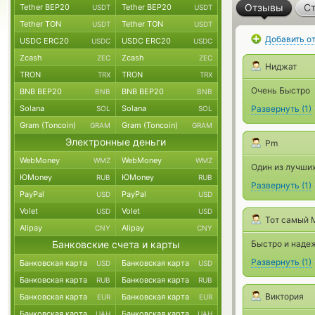
Отзывы
Ст
Tether BEP20
Tether BEP20
USDT
USDT
Tether TON
Tether TON
USDT
USDT
Добавить о
USDC ERC20
USDC ERC20
USDC
USDC
Zcash
Zcash
ZEC
ZEC
Ниджат
TRON
TRON
TRX
TRX
Очень Быстро
BNB BEP20
BNB BEP20
BNB
BNB
Solana
Solana
Развернуть
(
1
)
SOL
SOL
Gram (Toncoin)
Gram (Toncoin)
GRAM
GRAM
Электронные деньги
Pm
WebMoney
WebMoney
WMZ
WMZ
Один из лучших
ЮMoney
ЮMoney
RUB
RUB
Развернуть
(
1
)
PayPal
PayPal
USD
USD
Volet
Volet
USD
USD
Тот самый 
Alipay
Alipay
CNY
CNY
Банковские счета и карты
Быстро и надеж
Развернуть
(
1
)
Банковская карта
Банковская карта
USD
USD
Банковская карта
Банковская карта
RUB
RUB
Виктория
Банковская карта
Банковская карта
EUR
EUR
Банковская карта
Банковская карта
UAH
UAH