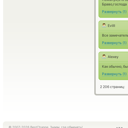
Браво,господа 
Развернуть
(
1
)
Evilll
Все замечатель
Развернуть
(
1
)
Alexey
Как обычно, б
Развернуть
(
1
)
2 206 страниц:
© 2007-2026 BestChange. Знаем, где обменять!