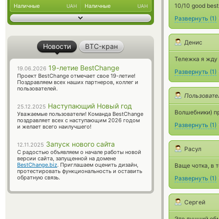
10/10 good bes
Наличные
Наличные
UAH
UAH
Развернуть
(
1
)
Денис
Новости
BTC-кран
Тележка я жду 
19-летие BestChange
19.06.2026
Развернуть
(
1
)
Проект BestChange отмечает свое 19-летие!
Поздравляем всех наших партнеров, коллег и
пользователей.
Пользовате
Наступающий Новый год
25.12.2025
Волшебники) пр
Уважаемые пользователи! Команда BestChange
поздравляет всех с наступающим 2026 годом
Развернуть
(
1
)
и желает всего наилучшего!
Запуск нового сайта
12.11.2025
Расул
С радостью объявляем о начале работы новой
версии сайта, запущенной на домене
BestChange.biz
. Приглашаем оценить дизайн,
Ваще чотка, в 
протестировать функциональность и оставить
обратную связь.
Развернуть
(
1
)
Сергей
Это лучший обм