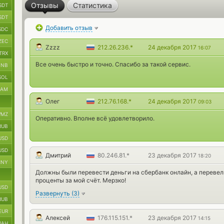
Отзывы
Статистика
SDT
SDT
Добавить отзыв
SDC
ZEC
Zzzz
212.26.236.*
24 декабря 2017
16:07
TRX
Все очень быстро и точно. Спасибо за такой сервис.
BNB
SOL
RAM
Олег
212.76.168.*
24 декабря 2017
09:03
MZ
Оперативно. Вполне всё удовлетворило.
RUB
USD
USD
Дмитрий
80.246.81.*
23 декабря 2017
18:20
CNY
Должны были перевести деньги на сбербанк онлайн, а перевели
проценты за мой счёт. Мерзко!
USD
Развернуть
(
3
)
RUB
EUR
Алексей
176.115.151.*
23 декабря 2017
14:15
UAH