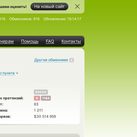
На новый сайт
шаем оценить!
316
Обменников:
616
Обновление:
16:14:17
тнерам
Помощь
FAQ
Контакты
Другие обменники
о пункта
65020
х претензий:
0
1184
т:
63
ена:
1 311
ервов:
$30 514 956