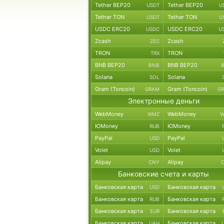
Tether BEP20
Tether BEP20
USDT
U
Tether TON
Tether TON
USDT
U
USDC ERC20
USDC ERC20
USDC
U
Zcash
Zcash
ZEC
TRON
TRON
TRX
BNB BEP20
BNB BEP20
BNB
Solana
Solana
SOL
Gram (Toncoin)
Gram (Toncoin)
GRAM
G
Электронные деньги
WebMoney
WebMoney
WMZ
W
ЮMoney
ЮMoney
RUB
PayPal
PayPal
USD
Volet
Volet
USD
Alipay
Alipay
CNY
Банковские счета и карты
Банковская карта
Банковская карта
USD
Банковская карта
Банковская карта
RUB
Банковская карта
Банковская карта
EUR
Банковская карта
Банковская карта
UAH