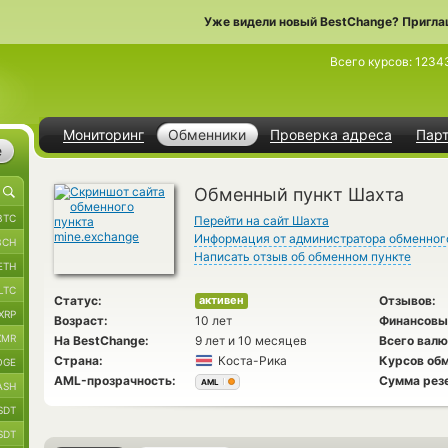
Уже видели новый BestChange? Пригла
Всего курсов:
1234
Мониторинг
Обменники
Проверка адреса
Пар
е
Обменный пункт Шахта
BTC
Перейти на сайт Шахта
Информация от администратора обменног
BCH
Написать отзыв об обменном пункте
ETH
LTC
Статус:
Отзывов:
активен
XRP
Возраст:
10 лет
Финансовы
XMR
На BestChange:
9 лет и 10 месяцев
Всего валю
Страна:
Коста-Рика
Курсов обм
OGE
AML-прозрачность:
Сумма рез
AML
ASH
SDT
SDT