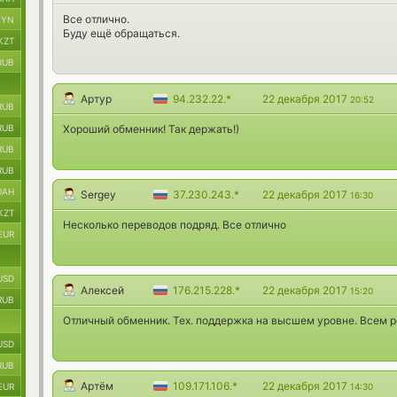
Все отлично.
BYN
Буду ещё обращаться.
KZT
RUB
Артур
94.232.22.*
22 декабря 2017
20:52
RUB
RUB
Хороший обменник! Так держать!)
RUB
RUB
UAH
Sergey
37.230.243.*
22 декабря 2017
16:30
KZT
Несколько переводов подряд. Все отлично
EUR
USD
Алексей
176.215.228.*
22 декабря 2017
15:20
RUB
Отличный обменник. Тех. поддержка на высшем уровне. Всем 
USD
RUB
Артём
109.171.106.*
22 декабря 2017
EUR
14:30