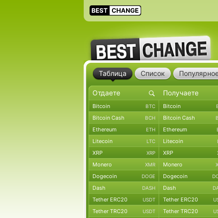
Таблица
Список
Популярно
Bitcoin
Bitcoin
BTC
Bitcoin Cash
Bitcoin Cash
BCH
Ethereum
Ethereum
ETH
Litecoin
Litecoin
LTC
XRP
XRP
XRP
Monero
Monero
XMR
Dogecoin
Dogecoin
DOGE
D
Dash
Dash
DASH
D
Tether ERC20
Tether ERC20
USDT
U
Tether TRC20
Tether TRC20
USDT
U