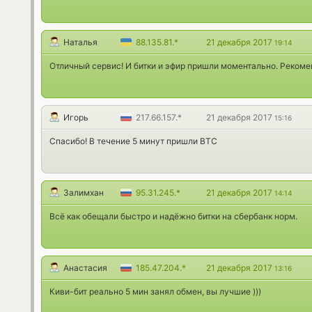
Наталья
88.135.81.*
21 декабря 2017
19:14
Отличный сервис! И битки и эфир пришли моментально. Реком
Игорь
217.66.157.*
21 декабря 2017
15:16
Спасибо! В течение 5 минут пришли BTC
Залимхан
95.31.245.*
21 декабря 2017
14:14
Всё как обещали быстро и надёжно битки на сбербанк норм.
Анастасия
185.47.204.*
21 декабря 2017
13:16
Киви-бит реально 5 мин занял обмен, вы лучшие )))