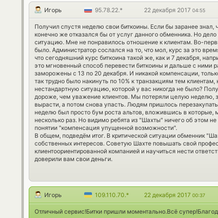
Игорь
95.78.22.*
22 декабря 2017
04:55
Получил спустя неделю свои биткоины. Если бы заранее знал, ч
конечно же отказался бы от услуг данного обменника. Но дело 
ситуацию. Мне не понравилось отношение к клиентам. Во-перв
было. Администратор сослался на то, что мол, курс за это вре
что сегодняшний курс биткоина такой же, как и 7 декабря, нап
это мгновенный способ перевести биткоины и дальше с ними ра
заморожены с 13 по 20 декабря. И никакой компенсации, толь
так трудно было накинуть по 10% к транзакциям тем клиентам, к
нестандартную ситуацию, которой у вас никогда не было? Пол
дороже, чем уважение клиентов. Мы потеряли целую неделю, з
вырасти, а потом снова упасть. Людям пришлось перезакупать
неделю был просто бум роста альтов, вложившись в которые, 
несколько раз. Но видимо ребята из "Шахты" ничего об этом н
понятии "компенсация упущенной возможности".
В общем, подведём итог. В критической ситуации обменник "Ша
собственных интересов. Советую Шахте повышать свой профес
клиентоориентированной компанией и научиться нести ответс
доверили вам свои деньги.
Игорь
109.110.70.*
22 декабря 2017
00:37
Отличный сервис!Битки пришли моментально.Всё супер!Благод