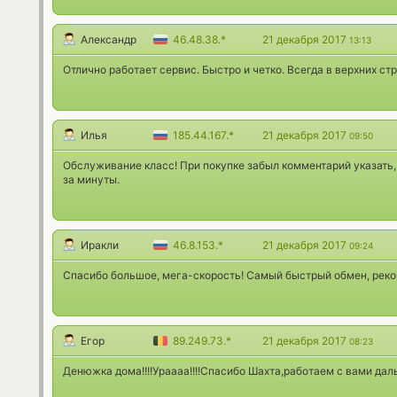
Александр
46.48.38.*
21 декабря 2017
13:13
Отлично работает сервис. Быстро и четко. Всегда в верхних стр
Илья
185.44.167.*
21 декабря 2017
09:50
Обслуживание класс! При покупке забыл комментарий указать, 
за минуты.
Иракли
46.8.153.*
21 декабря 2017
09:24
Спасибо большое, мега-скорость! Самый быстрый обмен, реко
Егор
89.249.73.*
21 декабря 2017
08:23
Денюжка дома!!!!Ураааа!!!!Спасибо Шахта,работаем с вами дальш