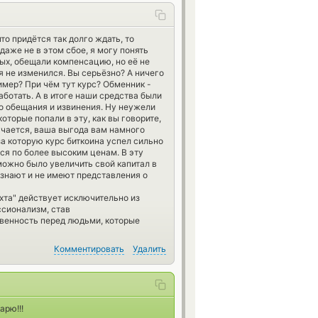
то придётся так долго ждать, то
даже не в этом сбое, я могу понять
ых, обещали компенсацию, но её не
мя не изменился. Вы серьёзно? А ничего
ример? При чём тут курс? Обменник -
ботать. А в итоге наши средства были
ко обещания и извинения. Ну неужели
оторые попали в эту, как вы говорите,
учается, ваша выгода вам намного
а которую курс биткоина успел сильно
ся по более высоким ценам. В эту
можно было увеличить свой капитал в
е знают и не имеют представления о
хта" действует исключительно из
сионализм, став
твенность перед людьми, которые
Комментировать
Удалить
арю!!!