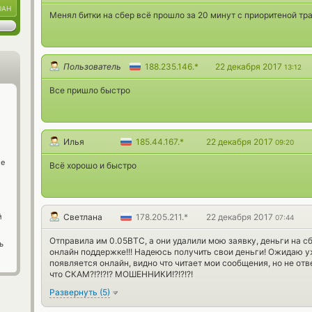
UAH
Менял битки на сбер всё прошло за 20 минут с приоритеной тра
Пользователь
188.235.146.*
22 декабря 2017
13:12
Все пришло быстро
Илья
185.44.167.*
22 декабря 2017
09:20
ge
Всё хорошо и быстро
й
Светлана
178.205.211.*
22 декабря 2017
07:44
Отправила им 0.05BTC, а они удалили мою заявку, деньги на с
ь
онлайн поддержке!!! Надеюсь получить свои деньги! Ожидаю у
появляется онлайн, видно что читает мои сообщения, но не отве
что СКАМ?!?!?!? МОШЕННИКИ!?!?!?!
Развернуть
(
5
)