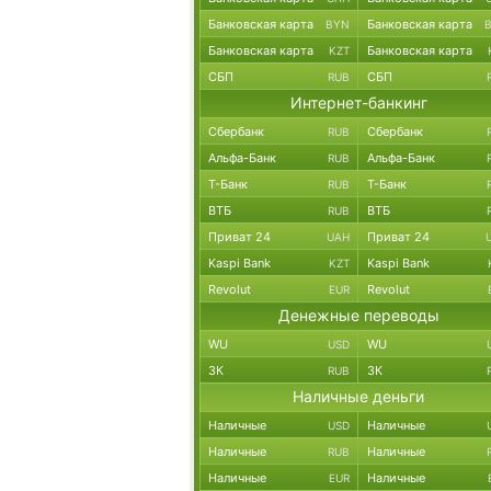
Банковская карта
Банковская карта
BYN
Банковская карта
Банковская карта
KZT
СБП
СБП
RUB
Интернет-банкинг
Сбербанк
Сбербанк
RUB
Альфа-Банк
Альфа-Банк
RUB
Т-Банк
Т-Банк
RUB
ВТБ
ВТБ
RUB
Приват 24
Приват 24
UAH
Kaspi Bank
Kaspi Bank
KZT
Revolut
Revolut
EUR
Денежные переводы
WU
WU
USD
ЗК
ЗК
RUB
Наличные деньги
Наличные
Наличные
USD
Наличные
Наличные
RUB
Наличные
Наличные
EUR