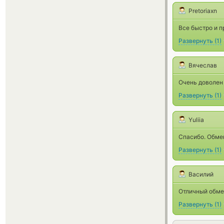
Pretoriaxn
Все быстро и 
Развернуть
(
1
)
Вячеслав
Очень доволен 
Развернуть
(
1
)
Yuliia
Спасибо. Обмен
Развернуть
(
1
)
Василий
Отличный обмен
Развернуть
(
1
)