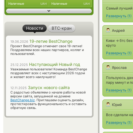
Наличные
Наличные
UAH
UAH
Самый лучший о
Развернуть
(
1
)
Новости
BTC-кран
Андрей
Киви -> бтс бе
19-летие BestChange
19.06.2026
круто
Проект BestChange отмечает свое 19-летие!
Поздравляем всех наших партнеров, коллег и
Развернуть
(
1
)
пользователей.
Наступающий Новый год
25.12.2025
Ярослав
Уважаемые пользователи! Команда BestChange
поздравляет всех с наступающим 2026 годом
и желает всего наилучшего!
Пользуюсь данн
пару минут и п
Запуск нового сайта
12.11.2025
Развернуть
(
1
)
С радостью объявляем о начале работы новой
версии сайта, запущенной на домене
BestChange.biz
. Приглашаем оценить дизайн,
протестировать функциональность и оставить
Юрий
обратную связь.
Все сделали на
Развернуть
(
1
)