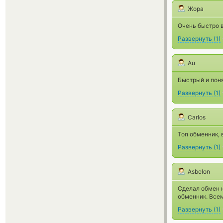
Жора
Очень быстро в
Развернуть
(
1
)
Au
Быстрый и пон
Развернуть
(
1
)
Carlos
Топ обменник, 
Развернуть
(
1
)
Asbelon
Сделал обмен н
обменник. Всем
Развернуть
(
1
)