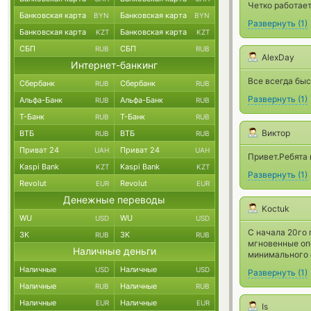
Четко работает
Банковская карта
Банковская карта
BYN
BYN
Развернуть
(
1
)
Банковская карта
Банковская карта
KZT
KZT
СБП
СБП
RUB
RUB
AlexDay
Интернет-банкинг
Все всегда быс
Сбербанк
Сбербанк
RUB
RUB
Развернуть
(
1
)
Альфа-Банк
Альфа-Банк
RUB
RUB
Т-Банк
Т-Банк
RUB
RUB
Виктор
ВТБ
ВТБ
RUB
RUB
Приват 24
Приват 24
UAH
UAH
Привет.Ребята 
Kaspi Bank
Kaspi Bank
KZT
KZT
Развернуть
(
1
)
Revolut
Revolut
EUR
EUR
Денежные переводы
Koctuk
WU
WU
USD
USD
С начала 20го 
ЗК
ЗК
RUB
RUB
мгновенные оп
Наличные деньги
минимального 
Наличные
Наличные
USD
USD
Развернуть
(
1
)
Наличные
Наличные
RUB
RUB
Наличные
Наличные
EUR
EUR
Is