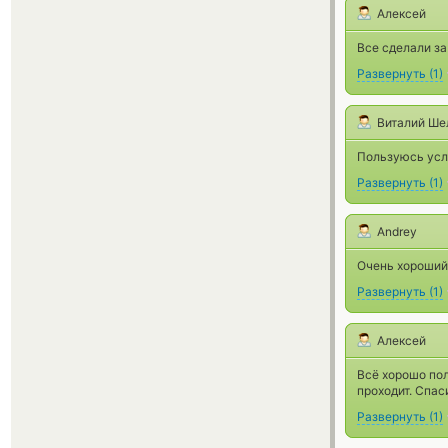
Алексей
Все сделали за
Развернуть
(
1
)
Виталий Ше
Пользуюсь услу
Развернуть
(
1
)
Andrey
Очень хороший
Развернуть
(
1
)
Алексей
Всё хорошо пол
проходит. Спас
Развернуть
(
1
)