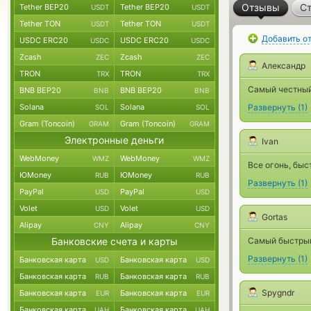
Отзывы
Ст
Tether BEP20
Tether BEP20
USDT
USDT
Tether TON
Tether TON
USDT
USDT
Добавить о
USDC ERC20
USDC ERC20
USDC
USDC
Zcash
Zcash
ZEC
ZEC
Александр
TRON
TRON
TRX
TRX
Самый честны
BNB BEP20
BNB BEP20
BNB
BNB
Solana
Solana
Развернуть
(
1
)
SOL
SOL
Gram (Toncoin)
Gram (Toncoin)
GRAM
GRAM
Электронные деньги
Ivan
WebMoney
WebMoney
WMZ
WMZ
Все огонь, быс
ЮMoney
ЮMoney
RUB
RUB
Развернуть
(
1
)
PayPal
PayPal
USD
USD
Volet
Volet
USD
USD
Gortas
Alipay
Alipay
CNY
CNY
Банковские счета и карты
Самый быстрый
Развернуть
(
1
)
Банковская карта
Банковская карта
USD
USD
Банковская карта
Банковская карта
RUB
RUB
Spygndr
Банковская карта
Банковская карта
EUR
EUR
Банковская карта
Банковская карта
UAH
UAH