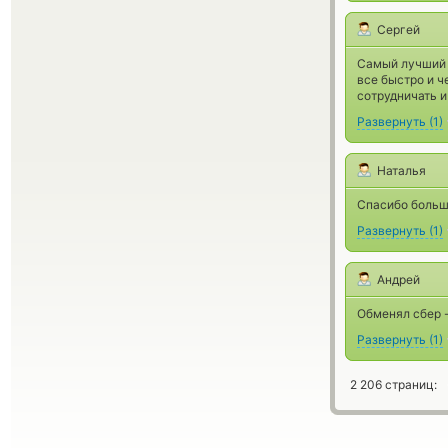
Сергей
Самый лучший 
все быстро и ч
сотрудничать и
Развернуть
(
1
)
Наталья
Спасибо больш
Развернуть
(
1
)
Андрей
Обменял сбер -
Развернуть
(
1
)
2 206 страниц: