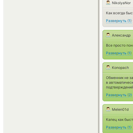
NikolyaNor
Как всегда быс
Развернуть
(
1
)
Александр
Все просто пон
Развернуть
(
1
)
Konopach
Обменник не за
в автоматическ
подтверждений 
Развернуть
(
2
)
Melen01d
Капец как быст
Развернуть
(
1
)