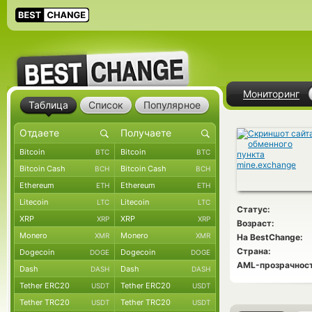
Мониторинг
Таблица
Список
Популярное
Bitcoin
Bitcoin
BTC
BTC
Bitcoin Cash
Bitcoin Cash
BCH
BCH
Ethereum
Ethereum
ETH
ETH
Litecoin
Litecoin
LTC
LTC
Статус:
XRP
XRP
XRP
XRP
Возраст:
Monero
Monero
XMR
XMR
На BestChange:
Страна:
Dogecoin
Dogecoin
DOGE
DOGE
AML-прозрачност
Dash
Dash
DASH
DASH
Tether ERC20
Tether ERC20
USDT
USDT
Tether TRC20
Tether TRC20
USDT
USDT