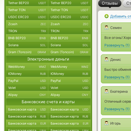
Отзывы
Ст
Tether BEP20
Tether BEP20
USDT
USDT
Tether TON
Tether TON
USDT
USDT
Добавить о
USDC ERC20
USDC ERC20
USDC
USDC
Zcash
Zcash
ZEC
ZEC
Семен
TRON
TRON
TRX
TRX
Все огонь! Хо
BNB BEP20
BNB BEP20
BNB
BNB
Solana
Solana
Развернуть
(
1
)
SOL
SOL
Gram (Toncoin)
Gram (Toncoin)
GRAM
GRAM
Электронные деньги
Денис
WebMoney
WebMoney
WMZ
WMZ
Быстро обменя
ЮMoney
ЮMoney
RUB
RUB
Развернуть
(
1
)
PayPal
PayPal
USD
USD
Volet
Volet
USD
USD
Екатерина
Alipay
Alipay
CNY
CNY
Банковские счета и карты
Отличный серви
Развернуть
(
1
)
Банковская карта
Банковская карта
USD
USD
Банковская карта
Банковская карта
RUB
RUB
Игорь
Банковская карта
Банковская карта
EUR
EUR
Банковская карта
Банковская карта
UAH
UAH