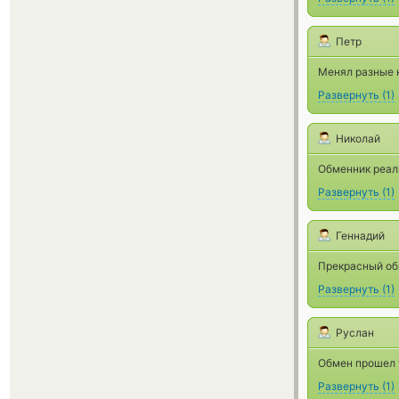
Петр
Менял разные к
Развернуть
(
1
)
Николай
Обменник реал
Развернуть
(
1
)
Геннадий
Прекрасный об
Развернуть
(
1
)
Руслан
Обмен прошел 
Развернуть
(
1
)