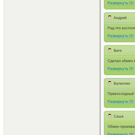
Развернуть
(
1
)
Андрей
Рад что воспо
Развернуть
(
1
)
Витя
Сделал обмен 
Развернуть
(
1
)
Валентин
Превосходный с
Развернуть
(
1
)
Саша
Обмен произве
Развернуть
(
1
)