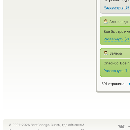
Развернуть
(
5
)
Александр
Все быстро и ч
Развернуть
(
2
)
Валера
Спасибо. Все п
Развернуть
(
1
)
591 страница:
© 2007-2026 BestChange. Знаем, где обменять!