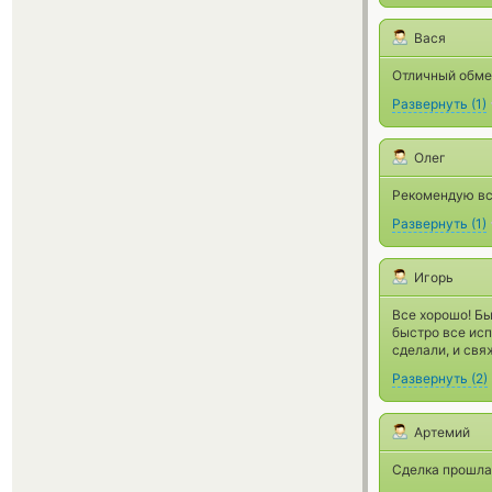
Вася
Отличный обмен
Развернуть
(
1
)
Олег
Рекомендую вс
Развернуть
(
1
)
Игорь
Все хорошо! Б
быстро все исп
сделали, и свя
Развернуть
(
2
)
Артемий
Сделка прошла