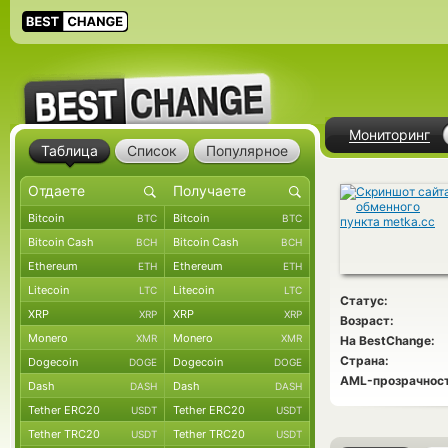
Мониторинг
Таблица
Список
Популярное
Bitcoin
Bitcoin
BTC
BTC
Bitcoin Cash
Bitcoin Cash
BCH
BCH
Ethereum
Ethereum
ETH
ETH
Litecoin
Litecoin
LTC
LTC
Статус:
XRP
XRP
XRP
XRP
Возраст:
Monero
Monero
XMR
XMR
На BestChange:
Страна:
Dogecoin
Dogecoin
DOGE
DOGE
AML-прозрачност
Dash
Dash
DASH
DASH
Tether ERC20
Tether ERC20
USDT
USDT
Tether TRC20
Tether TRC20
USDT
USDT