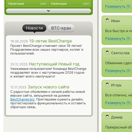
Наличные
Наличные
UAH
UAH
Развернуть
(
1
)
Иван
Новости
BTC-кран
Все быстро и п
Развернуть
(
1
)
19-летие BestChange
19.06.2026
Проект BestChange отмечает свое 19-летие!
Поздравляем всех наших партнеров, коллег и
Святослав
пользователей.
Обменник сдела
Наступающий Новый год
25.12.2025
Уважаемые пользователи! Команда BestChange
Развернуть
(
1
)
поздравляет всех с наступающим 2026 годом
и желает всего наилучшего!
Игорь
Запуск нового сайта
12.11.2025
С радостью объявляем о начале работы новой
Все отлично, н
версии сайта, запущенной на домене
BestChange.biz
. Приглашаем оценить дизайн,
Развернуть
(
1
)
протестировать функциональность и оставить
обратную связь.
Дамир
Прекрасный обм