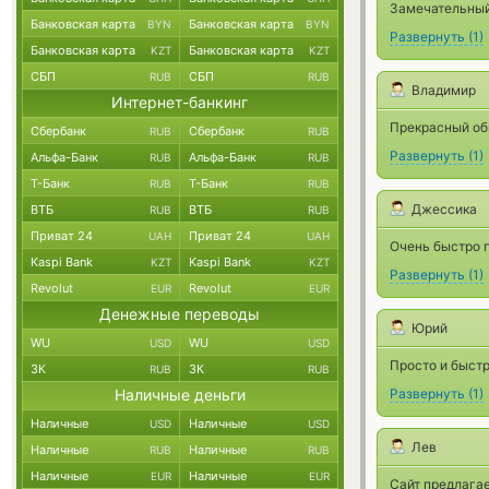
Замечательный 
Банковская карта
Банковская карта
BYN
BYN
Развернуть
(
1
)
Банковская карта
Банковская карта
KZT
KZT
СБП
СБП
RUB
RUB
Владимир
Интернет-банкинг
Прекрасный об
Сбербанк
Сбербанк
RUB
RUB
Развернуть
(
1
)
Альфа-Банк
Альфа-Банк
RUB
RUB
Т-Банк
Т-Банк
RUB
RUB
Джессика
ВТБ
ВТБ
RUB
RUB
Приват 24
Приват 24
UAH
UAH
Очень быстро п
Kaspi Bank
Kaspi Bank
KZT
KZT
Развернуть
(
1
)
Revolut
Revolut
EUR
EUR
Денежные переводы
Юрий
WU
WU
USD
USD
Просто и быст
ЗК
ЗК
RUB
RUB
Наличные деньги
Развернуть
(
1
)
Наличные
Наличные
USD
USD
Лев
Наличные
Наличные
RUB
RUB
Наличные
Наличные
EUR
EUR
Сайт предлага