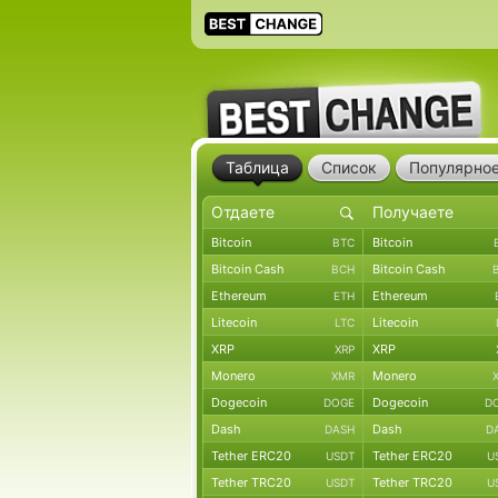
Таблица
Список
Популярно
Bitcoin
Bitcoin
BTC
Bitcoin Cash
Bitcoin Cash
BCH
Ethereum
Ethereum
ETH
Litecoin
Litecoin
LTC
XRP
XRP
XRP
Monero
Monero
XMR
Dogecoin
Dogecoin
DOGE
D
Dash
Dash
DASH
D
Tether ERC20
Tether ERC20
USDT
U
Tether TRC20
Tether TRC20
USDT
U