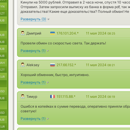
Кинули на 5000 рублей. Отправил в 2 часа ночи, спустя 10 час
BYN
Отправил. Затем запросили выписку из банка в форма pdf, так
доказательства! Какие еще доказательства? Полный обман! Не
KZT
Развернуть
(
3
)
RUB
Дмитрий
176.101.204.*
11 мая 2024
08:25
RUB
RUB
Провели обмен со скоростью света. Так держать!
RUB
Развернуть
(
1
)
RUB
UAH
Aleksey
217.66.152.*
11 мая 2024
08:21
KZT
Хороший обменник, быстро, интуитивно.
EUR
Развернуть
(
1
)
USD
Тимур
151.115.88.*
11 мая 2024
08:19
RUB
Ошибся в копейках в сумме перевода, оперативно приняли об
советую!
USD
Развернуть
(
1
)
RUB
EUR