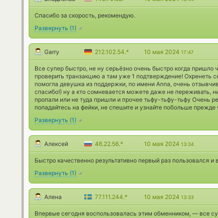
Спасибо за скорость, рекомендую.
Развернуть
(
1
)
Garry
212.102.54.*
10 мая 2024
17:47
Все супер быстро, не ну серьёзно очень быстро когда пришло ч
проверить транзакцию а там уже 1 подтверждение! Охренеть ск
помогла девушка из поддержки, по имени Anna, очень отзывчив
спасибо!) ну а кто сомневается можете даже не переживать, ни
пропали или не туда пришли и прочее тьфу-тьфу-тьфу Очень р
попадайтесь на фейки, не спешите и узнайте побольше прежде 
Развернуть
(
1
)
Алексей
46.22.56.*
10 мая 2024
13:34
Быстро качественно результативно первый раз пользовался и 
Развернуть
(
1
)
Алена
77.111.244.*
10 мая 2024
13:33
Впервые сегодня воспользовалась этим обменником, — все су