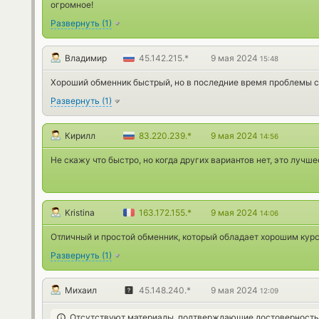
огромное!
Развернуть
(
1
)
Владимир
45.142.215.*
9 мая 2024
15:48
Хороший обменник быстрый, но в последние время проблемы с
Развернуть
(
1
)
Кирилл
83.220.239.*
9 мая 2024
14:56
Не скажу что быстро, но когда других вариантов нет, это лучше
Kristina
163.172.155.*
9 мая 2024
14:06
Отличный и простой обменник, который обладает хорошим курс
Развернуть
(
1
)
Михаил
45.148.240.*
9 мая 2024
12:09
Отсутствуют материалы, подтверждающие достоверност