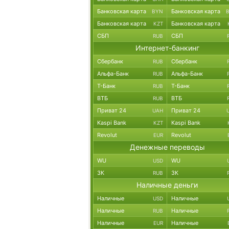
Банковская карта
Банковская карта
BYN
Банковская карта
Банковская карта
KZT
СБП
СБП
RUB
Интернет-банкинг
Сбербанк
Сбербанк
RUB
Альфа-Банк
Альфа-Банк
RUB
Т-Банк
Т-Банк
RUB
ВТБ
ВТБ
RUB
Приват 24
Приват 24
UAH
Kaspi Bank
Kaspi Bank
KZT
Revolut
Revolut
EUR
Денежные переводы
WU
WU
USD
ЗК
ЗК
RUB
Наличные деньги
Наличные
Наличные
USD
Наличные
Наличные
RUB
Наличные
Наличные
EUR