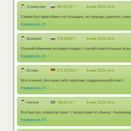
Станислав
89.16.125.*
8 мая 2024
20:35
Самый быстрый обмен на площадке, за секунды, доволен, сове
Развернуть
(
1
)
Валерий
176.59.57.*
8 мая 2024
20:18
Лучший обменник который я видел, спасибо вам большое за в
Развернуть
(
1
)
Ислам
212.102.54.*
8 мая 2024
18:45
Все отлично, без каких либо проблем, поддержка работает)
Развернуть
(
1
)
Натали
188.64.12.*
8 мая 2024
18:30
Всё быстро, оператор помог с вопросами по обмену. Рекоменд
Развернуть
(
1
)