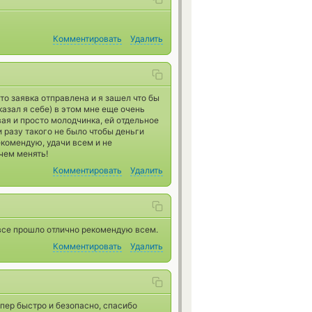
Комментировать
Удалить
то заявка отправлена и я зашел что бы
азал я себе) в этом мне еще очень
ая и просто молодчинка, ей отдельное
 разу такого не было чтобы деньги
екомендую, удачи всем и не
чем менять!
Комментировать
Удалить
все прошло отлично рекомендую всем.
Комментировать
Удалить
пер быстро и безопасно, спасибо