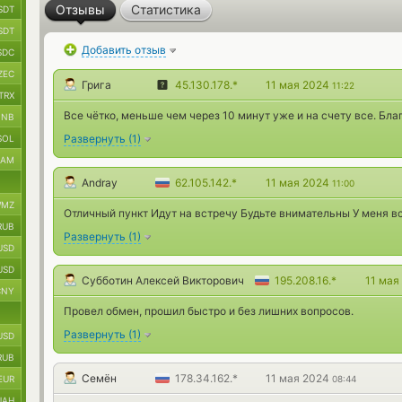
Отзывы
Статистика
SDT
SDT
Добавить отзыв
SDC
ZEC
Грига
45.130.178.*
11 мая 2024
11:22
TRX
Все чётко, меньше чем через 10 минут уже и на счету все. Благ
BNB
Развернуть
(
1
)
SOL
RAM
Andray
62.105.142.*
11 мая 2024
11:00
MZ
Отличный пункт Идут на встречу Будьте внимательны У меня в
RUB
Развернуть
(
1
)
USD
USD
Субботин Алексей Викторович
195.208.16.*
11 мая
CNY
Провел обмен, прошил быстро и без лишних вопросов.
Развернуть
(
1
)
USD
RUB
Семён
178.34.162.*
11 мая 2024
EUR
08:44
UAH