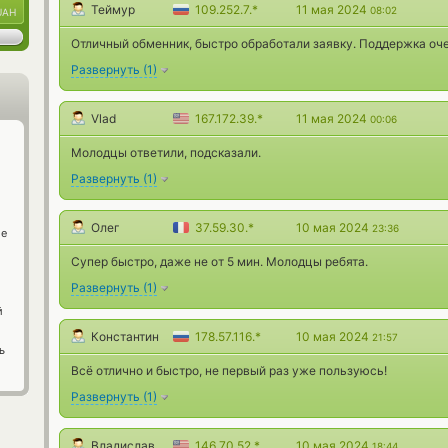
Теймур
109.252.7.*
11 мая 2024
08:02
UAH
Отличный обменник, быстро обработали заявку. Поддержка оч
Развернуть
(
1
)
Vlad
167.172.39.*
11 мая 2024
00:06
Молодцы ответили, подсказали.
Развернуть
(
1
)
Олег
37.59.30.*
10 мая 2024
23:36
ge
Супер быстро, даже не от 5 мин. Молодцы ребята.
Развернуть
(
1
)
й
Константин
178.57.116.*
10 мая 2024
21:57
ь
Всё отлично и быстро, не первый раз уже пользуюсь!
Развернуть
(
1
)
Владислав
146.70.52.*
10 мая 2024
18:44