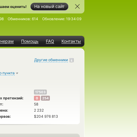
На новый сайт
шаем оценить!
98
Обменников:
614
Обновление:
19:34:09
тнерам
Помощь
FAQ
Контакты
Другие обменники
о пункта
17503
х претензий:
0
254
т:
58
ена:
2 232
ервов:
$204 976 813