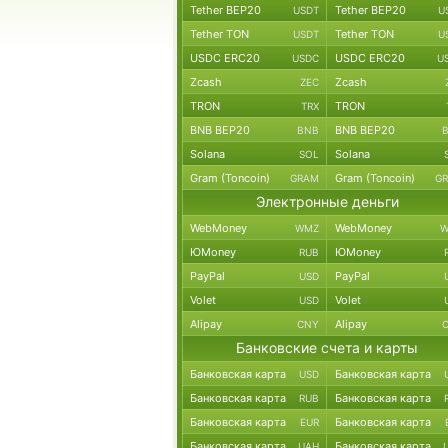
Tether BEP20
Tether BEP20
USDT
U
Tether TON
Tether TON
USDT
U
USDC ERC20
USDC ERC20
USDC
U
Zcash
Zcash
ZEC
TRON
TRON
TRX
BNB BEP20
BNB BEP20
BNB
Solana
Solana
SOL
Gram (Toncoin)
Gram (Toncoin)
GRAM
G
Электронные деньги
WebMoney
WebMoney
WMZ
W
ЮMoney
ЮMoney
RUB
PayPal
PayPal
USD
Volet
Volet
USD
Alipay
Alipay
CNY
Банковские счета и карты
Банковская карта
Банковская карта
USD
Банковская карта
Банковская карта
RUB
Банковская карта
Банковская карта
EUR
Банковская карта
Банковская карта
UAH