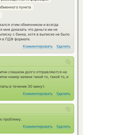
обменного пункта
овался этим обменником и всегда
я мне доказать что деньги им не
писку с банка, хотя в выписке не было
 и в ПДФ формате.
Комментировать
Удалить
битки слишком долго отправляются на
тки номер заявки такой то, такой то, и
платы в течение 30 минут.
Комментировать
Удалить
ю проблему.
Комментировать
Удалить