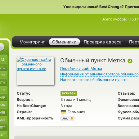
Уже видели новый BestChange? Пригла
Всего курсов:
11537
Мониторинг
Обменники
Проверка адреса
Пар
е
Обменный пункт Метка
BTC
Перейти на сайт Метка
Информация от администратора обменног
BCH
Написать отзыв об обменном пункте
ETH
LTC
Статус:
Отзывов:
активен
XRP
Возраст:
3 года и 1 месяц
Финансовы
XMR
На BestChange:
3 года
Всего валю
Страна:
Германия
Курсов обм
OGE
AML-прозрачность:
Сумма рез
AML
ASH
SDT
SDT