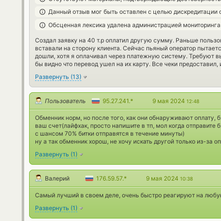
Данный отзыв мог быть оставлен с целью дискредитации 
Обсценная лексика удалена администрацией мониторинга
Создал заявку на 40 т.р оплатил другую сумму. Раньше польз
вставали на сторону клиента. Сейчас пьяный оператор пытаетс
дошли, хотя я оплачивал через платежную систему. Требуют вы
бы видно что перевод ушел на их карту. Все чеки предоставил,
Развернуть
(
13
)
Пользователь
95.27.241.*
9 мая 2024
12:48
Обменник норм, но после того, как они обнаруживают оплату, 
ваш счет(лайфхак, просто напишите в тп, мол когда отправите би
с шансом 70% битки отправятся в течение минуты)
ну а так обменник хорош, не хочу искать другой только из-за о
Развернуть
(
1
)
Валерий
176.59.57.*
9 мая 2024
10:38
Самый лучший в своем деле, очень быстро реагируют на любу
Развернуть
(
1
)