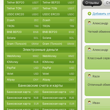
Отзывы
Ст
Tether BEP20
Tether BEP20
USDT
USDT
Tether TON
Tether TON
USDT
USDT
Добавить о
USDC ERC20
USDC ERC20
USDC
USDC
Zcash
Zcash
ZEC
ZEC
Александр
TRON
TRON
TRX
TRX
Четкий обменни
BNB BEP20
BNB BEP20
BNB
BNB
Solana
Solana
SOL
SOL
Gram (Toncoin)
Gram (Toncoin)
GRAM
GRAM
Электронные деньги
Александр
WebMoney
WebMoney
WMZ
WMZ
Классный серви
ЮMoney
ЮMoney
RUB
RUB
PayPal
PayPal
USD
USD
Volet
Volet
USD
USD
Raze
Alipay
Alipay
CNY
CNY
Отличный обмен
Банковские счета и карты
Банковская карта
Банковская карта
USD
USD
Банковская карта
Банковская карта
RUB
RUB
Иван
Банковская карта
Банковская карта
EUR
EUR
Банковская карта
Банковская карта
UAH
UAH