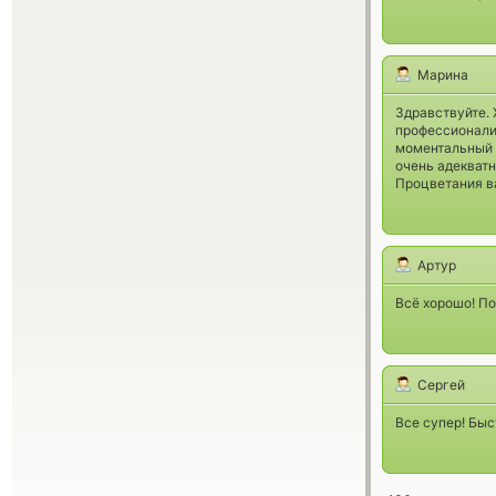
Марина
Здравствуйте. 
профессионализ
моментальный 
очень адекватн
Процветания в
Артур
Всё хорошо! П
Сергей
Все супер! Быс