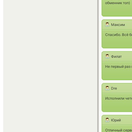
обменник топ)
Максим
Спасибо. Всё б
Филат
Не первый раз 
Dre
Исполнили четк
Юрий
Отличный серв