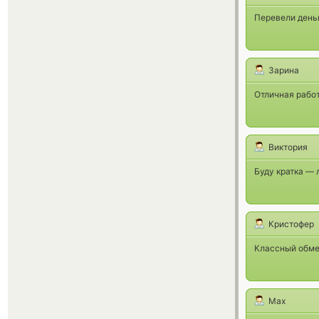
Перевели деньг
Зарина
Отличная работ
Виктория
Буду кратка — 
Кристофер
Классный обме
Max