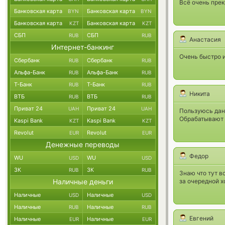
Всё очень прек
Банковская карта
Банковская карта
BYN
BYN
Банковская карта
Банковская карта
KZT
KZT
СБП
СБП
RUB
RUB
Анастасия
Интернет-банкинг
Очень быстро и
Сбербанк
Сбербанк
RUB
RUB
Альфа-Банк
Альфа-Банк
RUB
RUB
Т-Банк
Т-Банк
RUB
RUB
Никита
ВТБ
ВТБ
RUB
RUB
Приват 24
Приват 24
UAH
UAH
Пользуюсь дан
Обрабатывают 
Kaspi Bank
Kaspi Bank
KZT
KZT
Revolut
Revolut
EUR
EUR
Денежные переводы
Федор
WU
WU
USD
USD
ЗК
ЗК
RUB
RUB
Знаю что тут в
Наличные деньги
за очередной х
Наличные
Наличные
USD
USD
Наличные
Наличные
RUB
RUB
Евгений
Наличные
Наличные
EUR
EUR