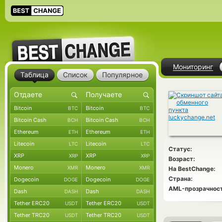
Мониторинг
Таблица
Список
Популярное
Bitcoin
Bitcoin
BTC
BTC
Bitcoin Cash
Bitcoin Cash
BCH
BCH
Ethereum
Ethereum
ETH
ETH
Litecoin
Litecoin
LTC
LTC
Статус:
XRP
XRP
XRP
XRP
Возраст:
Monero
Monero
XMR
XMR
На BestChange:
Страна:
Dogecoin
Dogecoin
DOGE
DOGE
AML-прозрачност
Dash
Dash
DASH
DASH
Tether ERC20
Tether ERC20
USDT
USDT
Tether TRC20
Tether TRC20
USDT
USDT