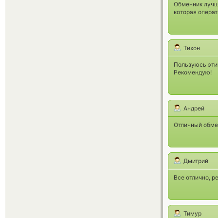
Обменник лучши
которая операт
Тихон
Пользуюсь эти
Рекомендую!
Андрей
Отличный обме
Дмитрий
Все отлично, р
Тимур