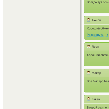
Всегда тут обм
Axelon
Хороший обмен
Развернуть
(
1
)
Леон
Хороший обмен
Макар
Все быстро без
Евген
Второй раз поп