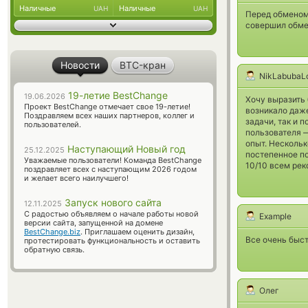
Наличные
Наличные
UAH
UAH
Перед обменом 
совершил обме
Новости
BTC-кран
NikLabubaL
19-летие BestChange
19.06.2026
Хочу выразить 
Проект BestChange отмечает свое 19-летие!
возникало даже
Поздравляем всех наших партнеров, коллег и
задачи, так и 
пользователей.
пользователя —
опыт. Нескольк
Наступающий Новый год
25.12.2025
постепенное п
Уважаемые пользователи! Команда BestChange
10/10 всем ре
поздравляет всех с наступающим 2026 годом
и желает всего наилучшего!
Запуск нового сайта
12.11.2025
С радостью объявляем о начале работы новой
Example
версии сайта, запущенной на домене
BestChange.biz
. Приглашаем оценить дизайн,
Все очень быст
протестировать функциональность и оставить
обратную связь.
Олег