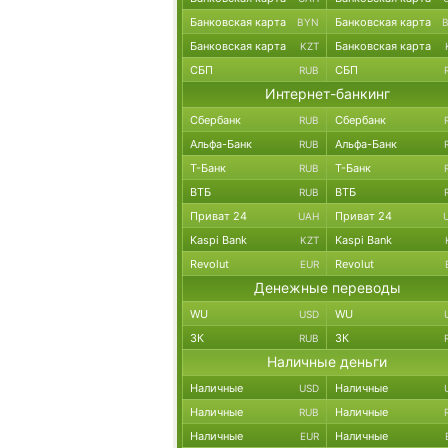
Банковская карта
Банковская карта
BYN
Банковская карта
Банковская карта
KZT
СБП
СБП
RUB
Интернет-банкинг
Сбербанк
Сбербанк
RUB
Альфа-Банк
Альфа-Банк
RUB
Т-Банк
Т-Банк
RUB
ВТБ
ВТБ
RUB
Приват 24
Приват 24
UAH
Kaspi Bank
Kaspi Bank
KZT
Revolut
Revolut
EUR
Денежные переводы
WU
WU
USD
ЗК
ЗК
RUB
Наличные деньги
Наличные
Наличные
USD
Наличные
Наличные
RUB
Наличные
Наличные
EUR