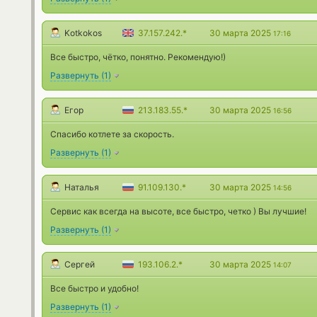
Kotkokos
37.157.242.*
30 марта 2025
17:16
Все быстро, чётко, понятно. Рекомендую!)
Развернуть
(
1
)
Егор
213.183.55.*
30 марта 2025
16:56
Спасибо котлете за скорость.
Развернуть
(
1
)
Наталья
91.109.130.*
30 марта 2025
14:56
Сервис как всегда на высоте, все быстро, четко ) Вы лучшие!
Развернуть
(
1
)
Сергей
193.106.2.*
30 марта 2025
14:07
Все быстро и удобно!
Развернуть
(
1
)