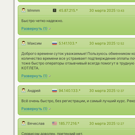
Mmmm
45.87.215.*
30 марта 2025
13:43
Быстро четко надежно.
Развернуть
(
1
)
Максим
5.141.103.*
30 марта 2025
12:52
Доброго времени суток уважаемые! Пользуюсь обменником к
количество времени все устраивает подтверждение оплаты п
тоже быстро операторы отзывчивый всегда помогут в трудную
КОТЛЕТА.
Развернуть
(
1
)
Андрей
94.140.133.*
30 марта 2025
12:37
Всё очень быстро, без регистрации, и самый лучший курс. Рек
Развернуть
(
1
)
Вячеслав
185.77.216.*
30 марта 2025
12:27
Сервисом доволен, претензий нет.