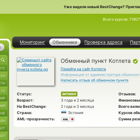
Уже видели новый BestChange? Пригла
Всего курсов:
11807
Мониторинг
Обменники
Проверка адреса
Пар
е
Обменный пункт Котлета
BTC
Перейти на сайт Котлета
Информация от администратора обменног
BCH
Написать отзыв об обменном пункте
ETH
LTC
Статус:
Отзывов:
активен
XRP
Возраст:
3 года и 2 месяца
Финансовы
XMR
На BestChange:
2 года и 3 месяца
Всего валю
Страна:
Эстония
Курсов обм
OGE
AML-прозрачность:
Сумма рез
AML
ASH
SDT
SDT