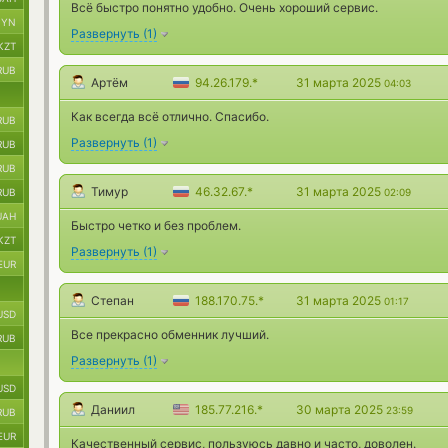
Всё быстро понятно удобно. Очень хороший сервис.
BYN
Развернуть
(
1
)
KZT
RUB
Артём
94.26.179.*
31 марта 2025
04:03
Как всегда всё отлично. Спасибо.
RUB
Развернуть
(
1
)
RUB
RUB
Тимур
46.32.67.*
31 марта 2025
RUB
02:09
UAH
Быстро четко и без проблем.
KZT
Развернуть
(
1
)
EUR
Степан
188.170.75.*
31 марта 2025
01:17
USD
Все прекрасно обменник лучший.
RUB
Развернуть
(
1
)
USD
Даниил
185.77.216.*
30 марта 2025
23:59
RUB
EUR
Качественный сервис, пользуюсь давно и часто, доволен.