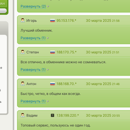
UAH
Развернуть
(
2
)
Игорь
95.153.176.*
30 марта 2025
21:56
Лучший обменник.
Развернуть
(
1
)
Степан
188.170.75.*
30 марта 2025
21:51
Все отлично, в обменнике можно не сомневаться.
ge
Развернуть
(
1
)
Антон
188.168.70.*
30 марта 2025
21:46
й
Быстро, четко, в общем как всегда.
Развернуть
(
1
)
ь
Вадим
138.199.220.*
30 марта 2025
20:55
Топовый сервис, пользуюсь не один год.