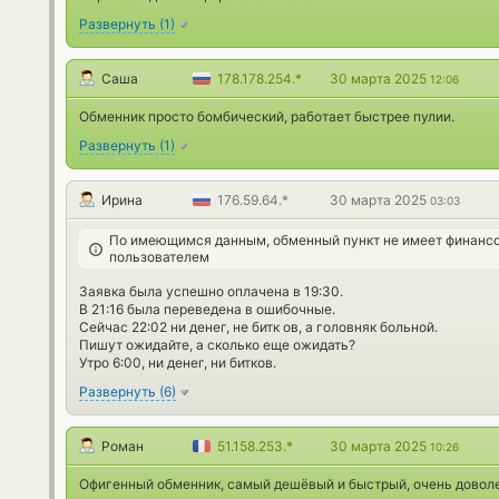
Развернуть
(
1
)
Саша
178.178.254.*
30 марта 2025
12:06
Обменник просто бомбический, работает быстрее пулии.
Развернуть
(
1
)
Ирина
176.59.64.*
30 марта 2025
03:03
По имеющимся данным, обменный пункт не имеет финансо
пользователем
Заявка была успешно оплачена в 19:30.
В 21:16 была переведена в ошибочные.
Сейчас 22:02 ни денег, не битк ов, а головняк больной.
Пишут ожидайте, а сколько еще ожидать?
Утро 6:00, ни денег, ни битков.
Развернуть
(
6
)
Роман
51.158.253.*
30 марта 2025
10:26
Офигенный обменник, самый дешёвый и быстрый, очень доволе