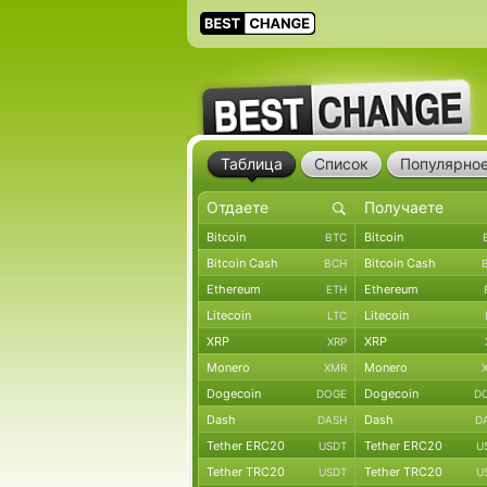
Таблица
Список
Популярно
Bitcoin
Bitcoin
BTC
Bitcoin Cash
Bitcoin Cash
BCH
Ethereum
Ethereum
ETH
Litecoin
Litecoin
LTC
XRP
XRP
XRP
Monero
Monero
XMR
Dogecoin
Dogecoin
DOGE
D
Dash
Dash
DASH
D
Tether ERC20
Tether ERC20
USDT
U
Tether TRC20
Tether TRC20
USDT
U