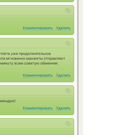
Комментировать
Удалить
отлета уже продолжительное
очти мгновенно манжеты отправляют
 минуту всем советую обменник
Комментировать
Удалить
омендую!
Комментировать
Удалить