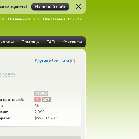
На новый сайт
шаем оценить!
19
Обменников:
613
Обновление:
17:25:44
тнерам
Помощь
FAQ
Контакты
Другие обменники
о пункта
14000
х претензий:
0
207
т:
56
ена:
2 090
ервов:
$52 037 262