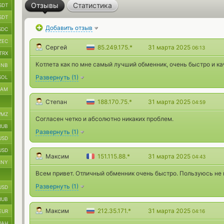
Отзывы
Статистика
SDT
SDT
Добавить отзыв
SDC
ZEC
Сергей
85.249.175.*
31 марта 2025
06:13
TRX
Котлета как по мне самый лучший обменник, очень быстро и к
BNB
Развернуть
(
1
)
SOL
RAM
Степан
188.170.75.*
31 марта 2025
04:59
MZ
Согласен четко и абсолютно никаких проблем.
RUB
Развернуть
(
1
)
USD
USD
Максим
151.115.88.*
31 марта 2025
04:43
CNY
Всем привет. Отличный обменник очень быстро. Пользуюсь не 
Развернуть
(
1
)
USD
RUB
Максим
212.35.171.*
31 марта 2025
EUR
04:16
UAH