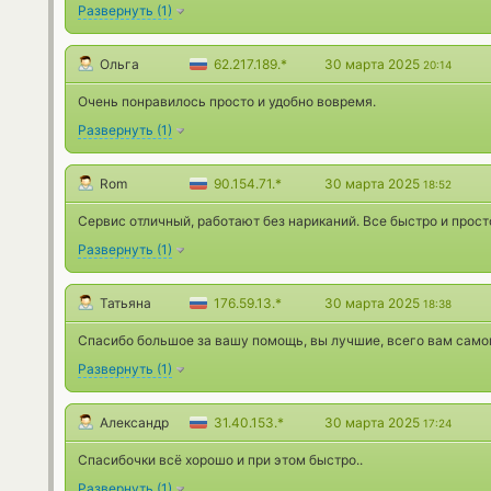
Развернуть
(
1
)
Ольга
62.217.189.*
30 марта 2025
20:14
Очень понравилось просто и удобно вовремя.
Развернуть
(
1
)
Rom
90.154.71.*
30 марта 2025
18:52
Сервис отличный, работают без нариканий. Все быстро и прост
Развернуть
(
1
)
Татьяна
176.59.13.*
30 марта 2025
18:38
Спасибо большое за вашу помощь, вы лучшие, всего вам само
Развернуть
(
1
)
Александр
31.40.153.*
30 марта 2025
17:24
Спасибочки всё хорошо и при этом быстро..
Развернуть
(
1
)