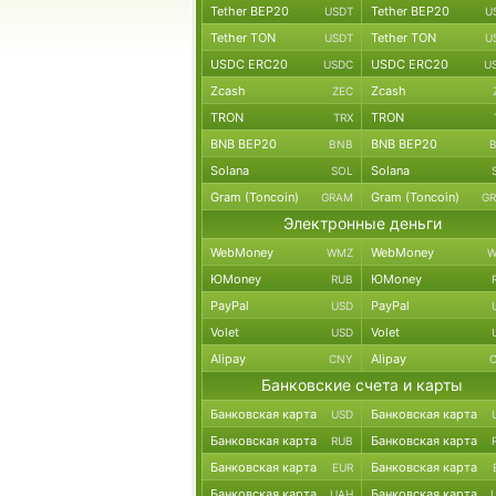
Tether BEP20
Tether BEP20
USDT
U
Tether TON
Tether TON
USDT
U
USDC ERC20
USDC ERC20
USDC
U
Zcash
Zcash
ZEC
TRON
TRON
TRX
BNB BEP20
BNB BEP20
BNB
Solana
Solana
SOL
Gram (Toncoin)
Gram (Toncoin)
GRAM
G
Электронные деньги
WebMoney
WebMoney
WMZ
W
ЮMoney
ЮMoney
RUB
PayPal
PayPal
USD
Volet
Volet
USD
Alipay
Alipay
CNY
Банковские счета и карты
Банковская карта
Банковская карта
USD
Банковская карта
Банковская карта
RUB
Банковская карта
Банковская карта
EUR
Банковская карта
Банковская карта
UAH