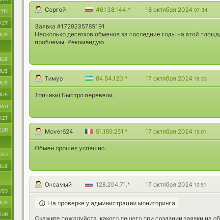
Сергей
46.138.144.*
18 октября 2024
07:34
BYN
KZT
Заявка #1729235785191
Несколько десятков обменов за последние годы на этой площадк
RUB
проблемы. Рекомендую.
RUB
RUB
Тимур
84.54.120.*
17 октября 2024
16:33
RUB
RUB
Топчики) Быстро перевели.
UAH
KZT
EUR
Mover624
51.159.251.*
17 октября 2024
15:01
Обмен прошел успешно.
USD
RUB
Онсамый
128.204.71.*
17 октября 2024
10:51
USD
На проверке у администрации мониторинга
RUB
EUR
Скажите пожалуйста, какого лешего при создании заявки на об