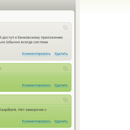
мой доступ к банковскому приложению
ьно (обычно всегда система
Комментировать
Удалить
0
Комментировать
Удалить
KaspiBank. Нет заморочек с
Комментировать
Удалить