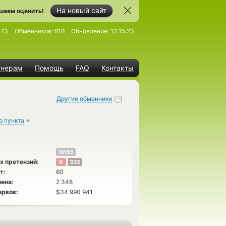
На новый сайт
шаем оценить!
473
Обменников:
616
Обновление:
12:15:23
тнерам
Помощь
FAQ
Контакты
Другие обменники
о пункта
18155
х претензий:
0
332
т:
60
ена:
2 348
ервов:
$34 990 941