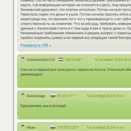
обмена. После часа ожидания, начались разные требования в
карте, той информации которая не относится к делу, под предл
банковский документ, что платеж исполнен. Потом начали прос
Прислала скрин что деньги ушли. Потом начали просить опять 
видятсредства, по причине того что у принимающего счет заб
ответственность на клиентов. Что за абсурд, требовать инфор
данные с балансами счета и с тем куда и как я трачу деньги. 
беззаконные требования обменника и решить вопрос с повисш
пробно поменять сумму и на первой же операции такой беспре
Развернуть
(
16
)
Kolomuichyk333
198.16.66.*
14 октября 2024
09:2
Уже не в первый раз пользуюсь сервисом Касса. Отличный обм
рекомендую.
Александр
95.24.171.*
14 октября 2024
08:35
Красавчики, как и всегда!)
Иван
176.100.125.*
14 октября 2024
07:15