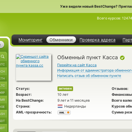
Уже видели новый BestChange? Пригла
Всего курсов:
1247
Мониторинг
Обменники
Проверка адреса
Пар
е
Обменный пункт Касса
BTC
Перейти на сайт Касса
Информация от администратора обменног
BCH
Написать отзыв об обменном пункте
ETH
LTC
Статус:
Отзывов:
активен
XRP
Возраст:
10 лет
Финансовы
XMR
На BestChange:
9 лет и 11 месяцев
Всего валю
Страна:
Нидерланды
Курсов обм
OGE
AML-прозрачность:
Сумма рез
AML
ASH
SDT
SDT