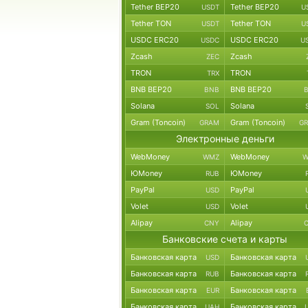
Tether BEP20
Tether BEP20
USDT
U
Tether TON
Tether TON
USDT
U
USDC ERC20
USDC ERC20
USDC
U
Zcash
Zcash
ZEC
TRON
TRON
TRX
BNB BEP20
BNB BEP20
BNB
Solana
Solana
SOL
Gram (Toncoin)
Gram (Toncoin)
GRAM
G
Электронные деньги
WebMoney
WebMoney
WMZ
W
ЮMoney
ЮMoney
RUB
PayPal
PayPal
USD
Volet
Volet
USD
Alipay
Alipay
CNY
Банковские счета и карты
Банковская карта
Банковская карта
USD
Банковская карта
Банковская карта
RUB
Банковская карта
Банковская карта
EUR
Банковская карта
Банковская карта
UAH