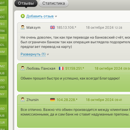
Отзывы
Статистика
SDT
SDT
Добавить отзыв
SDC
ZEC
Maksym
185.13.106.*
18 октября 2024
12:28
TRX
Не очень доволен, так как при переводе на банковский счёт, 
BNB
был ограничен банком так как операция выглядела подозрител
SOL
предлагает перевод на карту)
RAM
Развернуть
(
1
)
MZ
Любовь Панская
51.159.251.*
18 октября 2024
09:5
RUB
Обмен прошел быстро и успешно, как всегда! Благодарю!
USD
USD
CNY
Zhursin
104.28.228.*
18 октября 2024
09:41
USD
Все отлично. Важно что обмен производится между клиентами 
комиссионными, да и сам банк не ставит надуманные препоны.
RUB
EUR
UAH