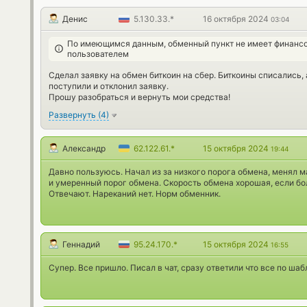
Денис
5.130.33.*
16 октября 2024
03:04
По имеющимся данным, обменный пункт не имеет финансо
пользователем
Сделал заявку на обмен биткоин на сбер. Биткоины списались, 
поступили и отклонил заявку.
Прошу разобраться и вернуть мои средства!
Развернуть
(
4
)
Александр
62.122.61.*
15 октября 2024
19:44
Давно пользуюсь. Начал из за низкого порога обмена, менял 
и умеренный порог обмена. Скорость обмена хорошая, если бо
Отвечают. Нареканий нет. Норм обменник.
Геннадий
95.24.170.*
15 октября 2024
16:55
Супер. Все пришло. Писал в чат, сразу ответили что все по шаб