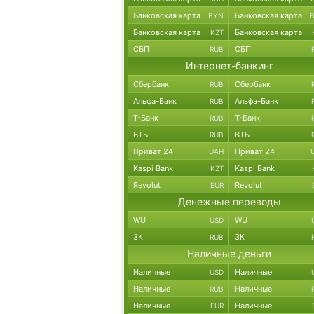
Банковская карта
Банковская карта
BYN
Банковская карта
Банковская карта
KZT
СБП
СБП
RUB
Интернет-банкинг
Сбербанк
Сбербанк
RUB
Альфа-Банк
Альфа-Банк
RUB
Т-Банк
Т-Банк
RUB
ВТБ
ВТБ
RUB
Приват 24
Приват 24
UAH
Kaspi Bank
Kaspi Bank
KZT
Revolut
Revolut
EUR
Денежные переводы
WU
WU
USD
ЗК
ЗК
RUB
Наличные деньги
Наличные
Наличные
USD
Наличные
Наличные
RUB
Наличные
Наличные
EUR