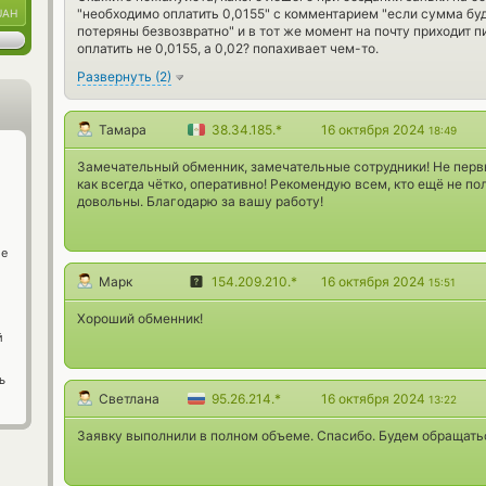
"необходимо оплатить 0,0155" с комментарием "если сумма буд
UAH
потеряны безвозвратно" и в тот же момент на почту приходит п
оплатить не 0,0155, а 0,02? попахивает чем-то.
Развернуть
(
2
)
Тамара
38.34.185.*
16 октября 2024
18:49
Замечательный обменник, замечательные сотрудники! Не перв
как всегда чётко, оперативно! Рекомендую всем, кто ещё не п
довольны. Благодарю за вашу работу!
ge
Марк
154.209.210.*
16 октября 2024
15:51
Хороший обменник!
й
ь
Светлана
95.26.214.*
16 октября 2024
13:22
Заявку выполнили в полном объеме. Спасибо. Будем обращать