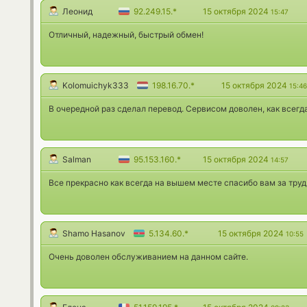
Леонид
92.249.15.*
15 октября 2024
15:47
Отличный, надежный, быстрый обмен!
Kolomuichyk333
198.16.70.*
15 октября 2024
15:46
В очередной раз сделал перевод. Сервисом доволен, как всег
Salman
95.153.160.*
15 октября 2024
14:57
Все прекрасно как всегда на вышем месте спасибо вам за труд
Shamo Hasanov
5.134.60.*
15 октября 2024
10:55
Очень доволен обслуживанием на данном сайте.