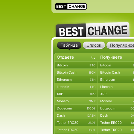
Таблица
Список
Популярно
Bitcoin
Bitcoin
BTC
Bitcoin Cash
Bitcoin Cash
BCH
Ethereum
Ethereum
ETH
Litecoin
Litecoin
LTC
XRP
XRP
XRP
Monero
Monero
XMR
Dogecoin
Dogecoin
DOGE
D
Dash
Dash
DASH
D
Tether ERC20
Tether ERC20
USDT
U
Tether TRC20
Tether TRC20
USDT
U