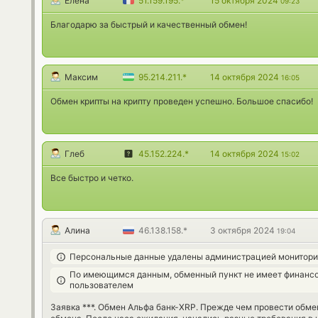
Елена
51.159.195.*
15 октября 2024
09:23
Благодарю за быстрый и качественный обмен!
Максим
95.214.211.*
14 октября 2024
16:05
Обмен крипты на крипту проведен успешно. Большое спасибо!
Глеб
45.152.224.*
14 октября 2024
15:02
Все быстро и четко.
Алина
46.138.158.*
3 октября 2024
19:04
Персональные данные удалены администрацией монитори
По имеющимся данным, обменный пункт не имеет финансо
пользователем
Заявка ***. Обмен Альфа банк-XRP. Прежде чем провести обме