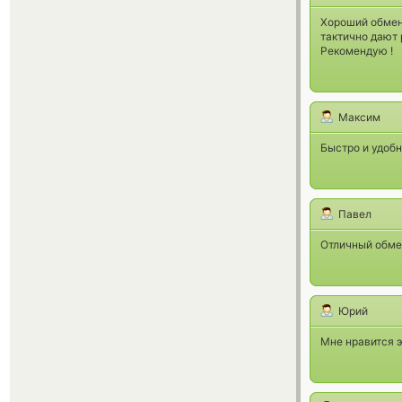
Хороший обменн
тактично дают
Рекомендую !
Максим
Быстро и удобн
Павел
Отличный обмен
Юрий
Мне нравится э