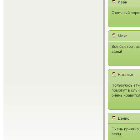
Иван
Отличный серви
Макс
Все быстро , и
всем!
Наталья
Пользуюсь этим
помогут в случ
очень нравится
Денис
Очень приятно 
всем.