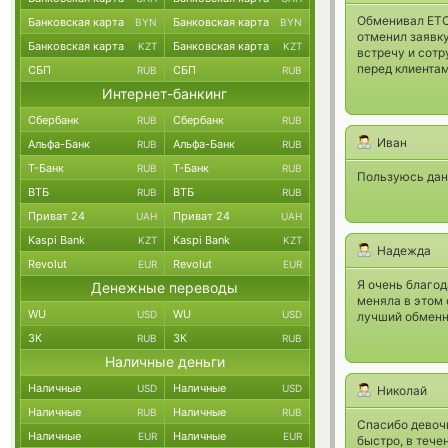
Обменивал ETC 
Банковская карта
Банковская карта
BYN
BYN
отменил заявку
Банковская карта
Банковская карта
KZT
KZT
встречу и сотр
перед клиента
СБП
СБП
RUB
RUB
Интернет-банкинг
Сбербанк
Сбербанк
RUB
RUB
Иван
Альфа-Банк
Альфа-Банк
RUB
RUB
Т-Банк
Т-Банк
RUB
RUB
Пользуюсь дан
ВТБ
ВТБ
RUB
RUB
Приват 24
Приват 24
UAH
UAH
Kaspi Bank
Kaspi Bank
KZT
KZT
Надежда
Revolut
Revolut
EUR
EUR
Я очень благод
Денежные переводы
меняла в этом 
WU
WU
USD
USD
лучший обменни
ЗК
ЗК
RUB
RUB
Наличные деньги
Наличные
Наличные
USD
USD
Николай
Наличные
Наличные
RUB
RUB
Спасибо девочк
Наличные
Наличные
EUR
EUR
быстро, в тече