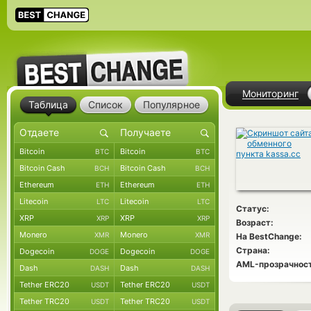
Мониторинг
Таблица
Список
Популярное
Bitcoin
Bitcoin
BTC
BTC
Bitcoin Cash
Bitcoin Cash
BCH
BCH
Ethereum
Ethereum
ETH
ETH
Litecoin
Litecoin
LTC
LTC
Статус:
XRP
XRP
XRP
XRP
Возраст:
Monero
Monero
XMR
XMR
На BestChange:
Страна:
Dogecoin
Dogecoin
DOGE
DOGE
AML-прозрачност
Dash
Dash
DASH
DASH
Tether ERC20
Tether ERC20
USDT
USDT
Tether TRC20
Tether TRC20
USDT
USDT