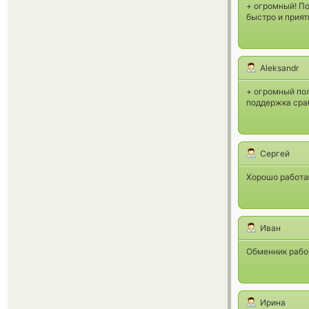
+ огромный! По
быстро и прият
Aleksandr
+ огромный по
поддержка сра
Сергей
Хорошо работа
Иван
Обменник работ
Ирина