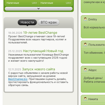
скинули как и 
Наличные
Наличные
UAH
UAH
Dmitry
Новости
BTC-кран
Всё нормально
19-летие BestChange
19.06.2026
Проект BestChange отмечает свое 19-летие!
Поздравляем всех наших партнеров, коллег и
пользователей.
Пользовате
Наступающий Новый год
25.12.2025
Топ обменник. 
Уважаемые пользователи! Команда BestChange
поздравляет всех с наступающим 2026 годом
и желает всего наилучшего!
Запуск нового сайта
12.11.2025
Айдос
С радостью объявляем о начале работы новой
версии сайта, запущенной на домене
Добрый день!
BestChange.biz
. Приглашаем оценить дизайн,
Ребята отлично 
протестировать функциональность и оставить
обратную связь.
Никита