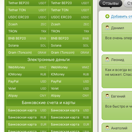
Отзывы
Ст
Tether BEP20
Tether BEP20
USDT
USDT
Tether TON
Tether TON
USDT
USDT
Добавить о
USDC ERC20
USDC ERC20
USDC
USDC
Zcash
Zcash
ZEC
ZEC
Даниил
TRON
TRON
TRX
TRX
Все очень опер
BNB BEP20
BNB BEP20
BNB
BNB
Solana
Solana
SOL
SOL
Gram (Toncoin)
Gram (Toncoin)
GRAM
GRAM
Электронные деньги
Леонид
WebMoney
WebMoney
WMZ
WMZ
Как и всегда в
ЮMoney
ЮMoney
не может. Спас
RUB
RUB
PayPal
PayPal
USD
USD
Volet
Volet
USD
USD
Alipay
Alipay
CNY
CNY
Евгений
Банковские счета и карты
Все быстро и ч
Банковская карта
Банковская карта
USD
USD
Банковская карта
Банковская карта
RUB
RUB
Банковская карта
Банковская карта
EUR
EUR
Анатолий
Банковская карта
Банковская карта
UAH
UAH