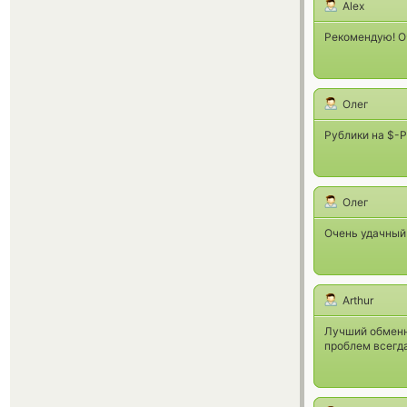
Alex
Рекомендую! О
Олег
Рублики на $-
Олег
Очень удачный 
Arthur
Лучший обменни
проблем всегд