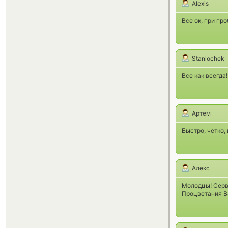
Alexis
Все ок, при пр
Stanlochek
Все как всегда!
Артем
Быстро, четко,
Алекс
Молодцы! Серви
Процветания В