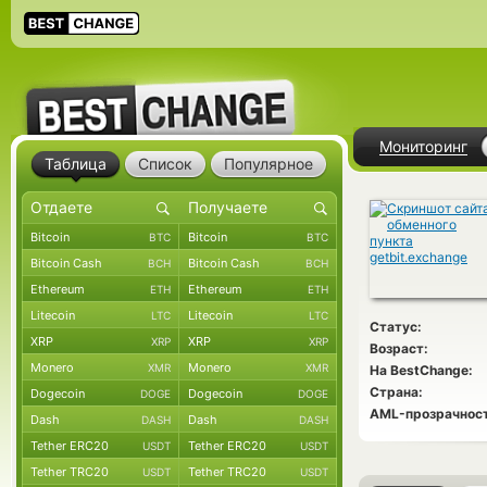
Мониторинг
Таблица
Список
Популярное
Bitcoin
Bitcoin
BTC
BTC
Bitcoin Cash
Bitcoin Cash
BCH
BCH
Ethereum
Ethereum
ETH
ETH
Litecoin
Litecoin
LTC
LTC
Статус:
XRP
XRP
XRP
XRP
Возраст:
Monero
Monero
XMR
XMR
На BestChange:
Страна:
Dogecoin
Dogecoin
DOGE
DOGE
AML-прозрачност
Dash
Dash
DASH
DASH
Tether ERC20
Tether ERC20
USDT
USDT
Tether TRC20
Tether TRC20
USDT
USDT