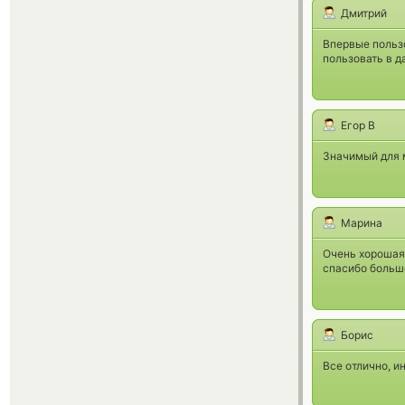
Дмитрий
Впервые пользо
пользовать в 
Егор В
Значимый для м
Марина
Очень хорошая
спасибо большо
Борис
Все отлично, и