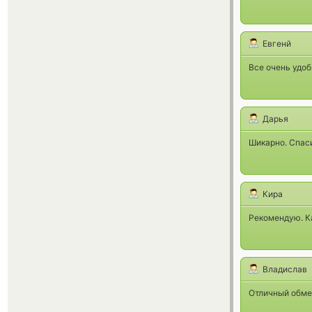
Евгенй
Все очень удоб
Дарья
Шикарно. Спас
Кира
Рекомендую. К
Владислав
Отличный обме