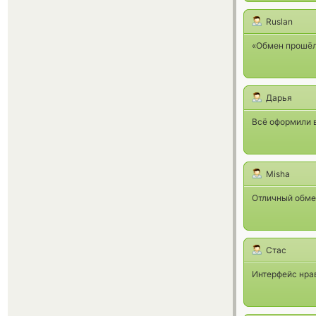
Ruslan
«Обмен прошёл
Дарья
Всё оформили 
Misha
Отличный обме
Стас
Интерфейс нрав