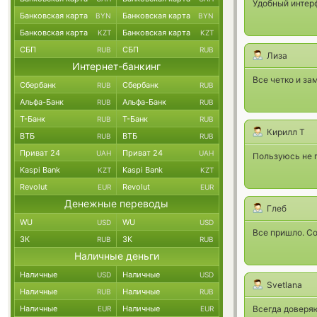
Удобный интер
Банковская карта
Банковская карта
BYN
BYN
Банковская карта
Банковская карта
KZT
KZT
СБП
СБП
RUB
RUB
Лиза
Интернет-банкинг
Все четко и за
Сбербанк
Сбербанк
RUB
RUB
Альфа-Банк
Альфа-Банк
RUB
RUB
Т-Банк
Т-Банк
RUB
RUB
Кирилл Т
ВТБ
ВТБ
RUB
RUB
Приват 24
Приват 24
UAH
UAH
Пользуюсь не п
Kaspi Bank
Kaspi Bank
KZT
KZT
Revolut
Revolut
EUR
EUR
Денежные переводы
Глеб
WU
WU
USD
USD
Все пришло. Со
ЗК
ЗК
RUB
RUB
Наличные деньги
Наличные
Наличные
USD
USD
Svetlana
Наличные
Наличные
RUB
RUB
Наличные
Наличные
Всегда доверя
EUR
EUR