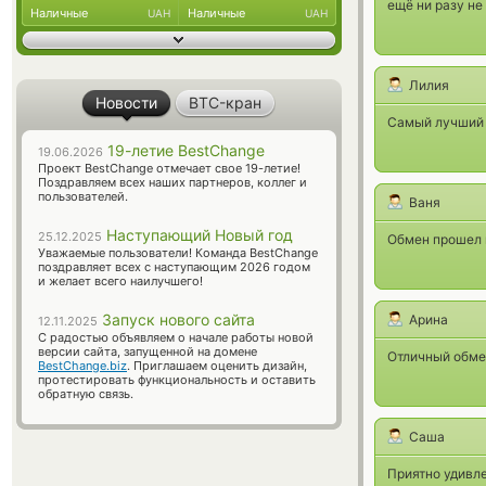
ещё ни разу не
Наличные
Наличные
UAH
UAH
Лилия
Новости
BTC-кран
Самый лучший 
19-летие BestChange
19.06.2026
Проект BestChange отмечает свое 19-летие!
Поздравляем всех наших партнеров, коллег и
пользователей.
Ваня
Наступающий Новый год
25.12.2025
Обмен прошел к
Уважаемые пользователи! Команда BestChange
поздравляет всех с наступающим 2026 годом
и желает всего наилучшего!
Запуск нового сайта
Арина
12.11.2025
С радостью объявляем о начале работы новой
версии сайта, запущенной на домене
Отличный обмен
BestChange.biz
. Приглашаем оценить дизайн,
протестировать функциональность и оставить
обратную связь.
Саша
Приятно удивл