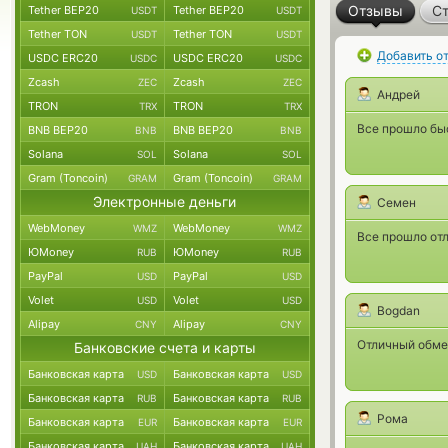
Отзывы
Ст
Tether BEP20
Tether BEP20
USDT
USDT
Tether TON
Tether TON
USDT
USDT
Добавить о
USDC ERC20
USDC ERC20
USDC
USDC
Zcash
Zcash
ZEC
ZEC
Андрей
TRON
TRON
TRX
TRX
Все прошло быс
BNB BEP20
BNB BEP20
BNB
BNB
Solana
Solana
SOL
SOL
Gram (Toncoin)
Gram (Toncoin)
GRAM
GRAM
Электронные деньги
Семен
WebMoney
WebMoney
WMZ
WMZ
Все прошло отл
ЮMoney
ЮMoney
RUB
RUB
PayPal
PayPal
USD
USD
Volet
Volet
USD
USD
Bogdan
Alipay
Alipay
CNY
CNY
Отличный обмен
Банковские счета и карты
Банковская карта
Банковская карта
USD
USD
Банковская карта
Банковская карта
RUB
RUB
Рома
Банковская карта
Банковская карта
EUR
EUR
Банковская карта
Банковская карта
UAH
UAH