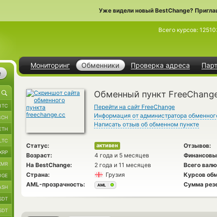
Уже видели новый BestChange? Пригла
Всего курсов:
12510
Мониторинг
Обменники
Проверка адреса
Пар
е
Обменный пункт FreeChang
BTC
Перейти на сайт FreeChange
Информация от администратора обменног
BCH
Написать отзыв об обменном пункте
ETH
LTC
Статус:
Отзывов:
активен
XRP
Возраст:
4 года и 5 месяцев
Финансовы
XMR
На BestChange:
2 года и 11 месяцев
Всего валю
Страна:
Грузия
Курсов обм
OGE
AML-прозрачность:
Сумма рез
AML
ASH
SDT
SDT