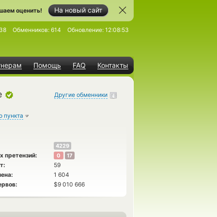
На новый сайт
шаем оценить!
38
Обменников:
614
Обновление:
12:08:53
тнерам
Помощь
FAQ
Контакты
e
Другие обменники
о пункта
4229
х претензий:
0
17
т:
59
ена:
1 604
ервов:
$9 010 666