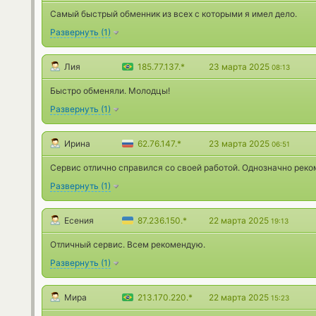
Самый быстрый обменник из всех с которыми я имел дело.
Развернуть
(
1
)
Лия
185.77.137.*
23 марта 2025
08:13
Быстро обменяли. Молодцы!
Развернуть
(
1
)
Ирина
62.76.147.*
23 марта 2025
06:51
Сервис отлично справился со своей работой. Однозначно рек
Развернуть
(
1
)
Есения
87.236.150.*
22 марта 2025
19:13
Отличный сервис. Всем рекомендую.
Развернуть
(
1
)
Мира
213.170.220.*
22 марта 2025
15:23