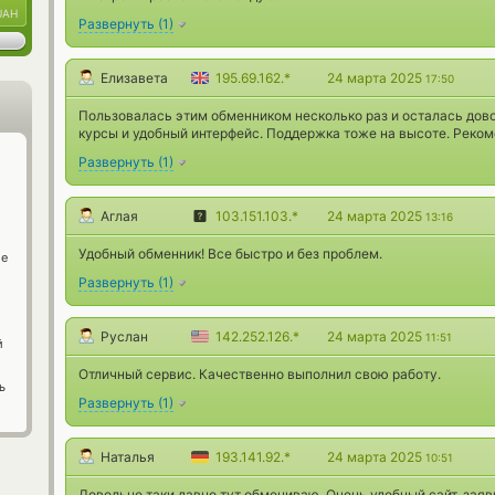
UAH
Развернуть
(
1
)
Елизавета
195.69.162.*
24 марта 2025
17:50
Пользовалась этим обменником несколько раз и осталась дов
курсы и удобный интерфейс. Поддержка тоже на высоте. Реко
Развернуть
(
1
)
Аглая
103.151.103.*
24 марта 2025
13:16
Удобный обменник! Все быстро и без проблем.
ge
Развернуть
(
1
)
Руслан
142.252.126.*
24 марта 2025
11:51
й
Отличный сервис. Качественно выполнил свою работу.
ь
Развернуть
(
1
)
Наталья
193.141.92.*
24 марта 2025
10:51
Довольно таки давно тут обмениваю. Очень удобный сайт, заяв