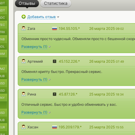
Отзывы
Статистика
SDT
SDT
Добавить отзыв
SDC
ZEC
Zara
194.55.105.*
26 марта 2025
09:02
TRX
Обменник просто чудесный. Обменяли просто с бешенной скор
BNB
Развернуть
(
1
)
SOL
RAM
Артемий
45.152.226.*
26 марта 2025
07:49
MZ
Обменял крипту быстро. Прекрасный сервис.
RUB
Развернуть
(
1
)
USD
USD
Рина
45.87.126.*
25 марта 2025
18:34
CNY
Отличный сервис. Быстро и удобно обменивать у вас.
Развернуть
(
1
)
USD
RUB
Хасан
195.209.179.*
25 марта 2025
EUR
15:55
UAH