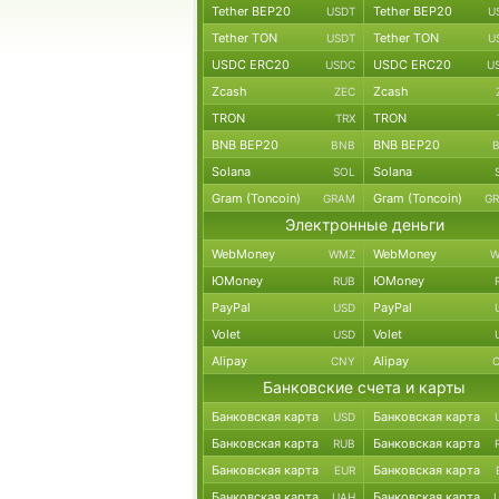
Tether BEP20
Tether BEP20
USDT
U
Tether TON
Tether TON
USDT
U
USDC ERC20
USDC ERC20
USDC
U
Zcash
Zcash
ZEC
TRON
TRON
TRX
BNB BEP20
BNB BEP20
BNB
Solana
Solana
SOL
Gram (Toncoin)
Gram (Toncoin)
GRAM
G
Электронные деньги
WebMoney
WebMoney
WMZ
W
ЮMoney
ЮMoney
RUB
PayPal
PayPal
USD
Volet
Volet
USD
Alipay
Alipay
CNY
Банковские счета и карты
Банковская карта
Банковская карта
USD
Банковская карта
Банковская карта
RUB
Банковская карта
Банковская карта
EUR
Банковская карта
Банковская карта
UAH