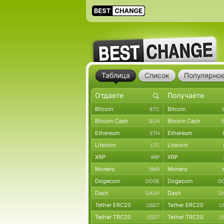
Таблица
Список
Популярно
Bitcoin
Bitcoin
BTC
Bitcoin Cash
Bitcoin Cash
BCH
Ethereum
Ethereum
ETH
Litecoin
Litecoin
LTC
XRP
XRP
XRP
Monero
Monero
XMR
Dogecoin
Dogecoin
DOGE
D
Dash
Dash
DASH
D
Tether ERC20
Tether ERC20
USDT
U
Tether TRC20
Tether TRC20
USDT
U