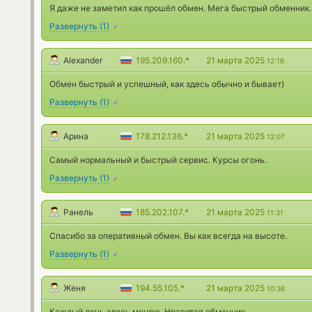
Я даже не заметил как прошёл обмен. Мега быстрый обменник.
Развернуть
(
1
)
Alexander
195.209.160.*
21 марта 2025
12:16
Обмен быстрый и успешный, как здесь обычно и бывает)
Развернуть
(
1
)
Арина
178.212.136.*
21 марта 2025
12:07
Самый нормальный и быстрый сервис. Курсы огонь.
Развернуть
(
1
)
Ранель
185.202.107.*
21 марта 2025
11:31
Спасибо за оперативный обмен. Вы как всегда на высоте.
Развернуть
(
1
)
Женя
194.55.105.*
21 марта 2025
10:36
Каждый день здесь меняю. Нравится обменник.