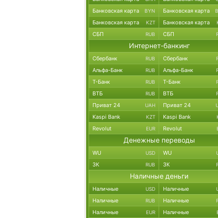
Банковская карта
Банковская карта
BYN
Банковская карта
Банковская карта
KZT
СБП
СБП
RUB
Интернет-банкинг
Сбербанк
Сбербанк
RUB
Альфа-Банк
Альфа-Банк
RUB
Т-Банк
Т-Банк
RUB
ВТБ
ВТБ
RUB
Приват 24
Приват 24
UAH
Kaspi Bank
Kaspi Bank
KZT
Revolut
Revolut
EUR
Денежные переводы
WU
WU
USD
ЗК
ЗК
RUB
Наличные деньги
Наличные
Наличные
USD
Наличные
Наличные
RUB
Наличные
Наличные
EUR