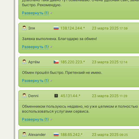
быстро. Рекомендую.
Развернуть
(
1
)
Эля
138.124.244.*
23 марта 2025
17:59
Заявка выполнена. Благодарю за обмен!
Развернуть
(
1
)
Артём
185.220.223.*
23 марта 2025
12:14
Обмен прошёл быстро. Претензий не имею.
Развернуть
(
1
)
Denni
45.131.44.*
23 марта 2025
11:29
Обменником пользуюсь недавно, но уже целиком и полностью
воспользоваться услугами сервиса.
Развернуть
(
1
)
Alexander
188.65.242.*
23 марта 2025
09:25