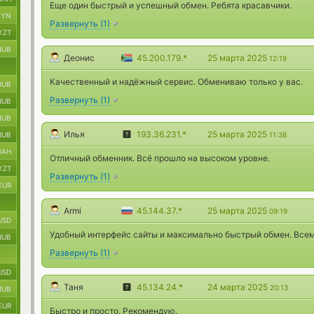
Еще один быстрый и успешный обмен. Ребята красавчики.
BYN
Развернуть
(
1
)
KZT
RUB
Деонис
45.200.179.*
25 марта 2025
12:19
Качественный и надёжный сервис. Обмениваю только у вас.
RUB
Развернуть
(
1
)
RUB
RUB
Илья
193.36.231.*
25 марта 2025
RUB
11:38
UAH
Отличный обменник. Всё прошло на высоком уровне.
KZT
Развернуть
(
1
)
EUR
Armi
45.144.37.*
25 марта 2025
09:19
USD
Удобный интерфейс сайты и максимально быстрый обмен. Всем
RUB
Развернуть
(
1
)
USD
Таня
45.134.24.*
24 марта 2025
20:13
RUB
EUR
Быстро и просто. Рекомендую.