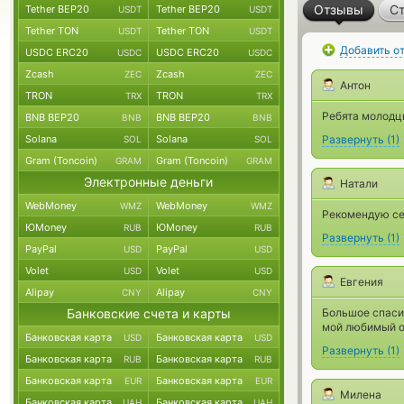
Отзывы
Ст
Tether BEP20
Tether BEP20
USDT
USDT
Tether TON
Tether TON
USDT
USDT
Добавить о
USDC ERC20
USDC ERC20
USDC
USDC
Zcash
Zcash
ZEC
ZEC
Антон
TRON
TRON
TRX
TRX
Ребята молодцы
BNB BEP20
BNB BEP20
BNB
BNB
Solana
Solana
Развернуть
(
1
)
SOL
SOL
Gram (Toncoin)
Gram (Toncoin)
GRAM
GRAM
Электронные деньги
Натали
WebMoney
WebMoney
WMZ
WMZ
Рекомендую сер
ЮMoney
ЮMoney
RUB
RUB
Развернуть
(
1
)
PayPal
PayPal
USD
USD
Volet
Volet
USD
USD
Евгения
Alipay
Alipay
CNY
CNY
Банковские счета и карты
Большое спасиб
мой любимый о
Банковская карта
Банковская карта
USD
USD
Развернуть
(
1
)
Банковская карта
Банковская карта
RUB
RUB
Банковская карта
Банковская карта
EUR
EUR
Милена
Банковская карта
Банковская карта
UAH
UAH