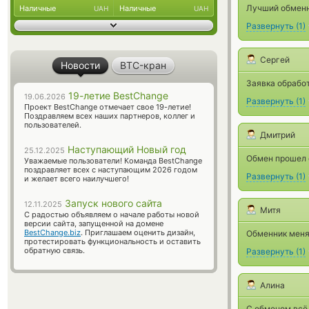
Лучший обменн
Наличные
Наличные
UAH
UAH
Развернуть
(
1
)
Сергей
Новости
BTC-кран
Заявка обработ
19-летие BestChange
19.06.2026
Развернуть
(
1
)
Проект BestChange отмечает свое 19-летие!
Поздравляем всех наших партнеров, коллег и
пользователей.
Дмитрий
Наступающий Новый год
25.12.2025
Обмен прошел 
Уважаемые пользователи! Команда BestChange
поздравляет всех с наступающим 2026 годом
Развернуть
(
1
)
и желает всего наилучшего!
Запуск нового сайта
12.11.2025
Митя
С радостью объявляем о начале работы новой
версии сайта, запущенной на домене
BestChange.biz
. Приглашаем оценить дизайн,
Обменник меня 
протестировать функциональность и оставить
обратную связь.
Развернуть
(
1
)
Алина
С обменом всё