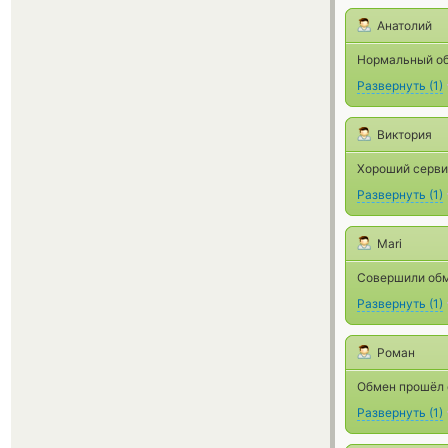
Анатолий
Нормальный об
Развернуть
(
1
)
Виктория
Хороший серви
Развернуть
(
1
)
Mari
Совершили обм
Развернуть
(
1
)
Роман
Обмен прошёл 
Развернуть
(
1
)