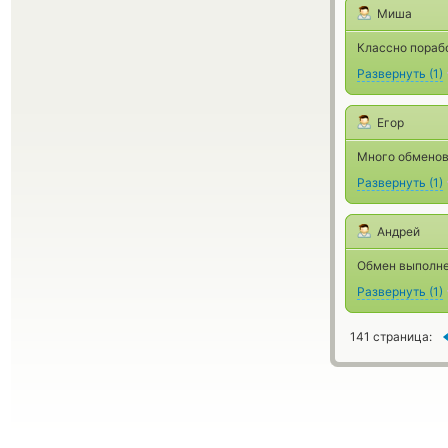
Миша
Классно пораб
Развернуть
(
1
)
Егор
Много обменов
Развернуть
(
1
)
Андрей
Обмен выполне
Развернуть
(
1
)
141 страница: