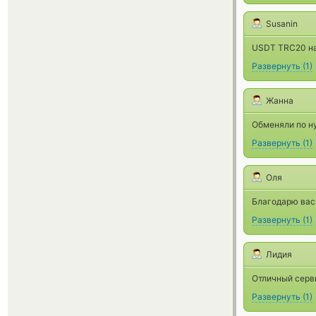
Susanin
USDT TRC20 на 
Развернуть
(
1
)
Жанна
Обменяли по н
Развернуть
(
1
)
Оля
Благодарю вас
Развернуть
(
1
)
Лидия
Отличный серв
Развернуть
(
1
)