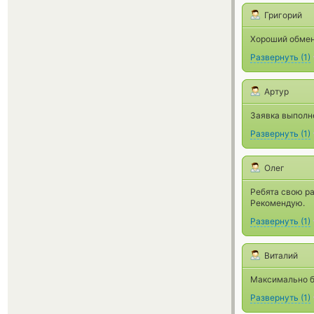
Григорий
Хороший обмен
Развернуть
(
1
)
Артур
Заявка выполн
Развернуть
(
1
)
Олег
Ребята свою ра
Рекомендую.
Развернуть
(
1
)
Виталий
Максимально б
Развернуть
(
1
)