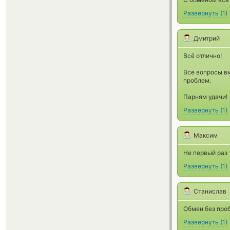
Развернуть
(
1
)
Дмитрий
Всё отлично!
Все вопросы вк
проблем.
Парням удачи!
Развернуть
(
1
)
Максим
Не первый раз 
Развернуть
(
1
)
Станислав
Обмен без про
Развернуть
(
1
)