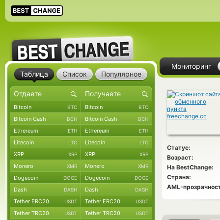
Мониторинг
Таблица
Список
Популярное
Bitcoin
Bitcoin
BTC
BTC
Bitcoin Cash
Bitcoin Cash
BCH
BCH
Ethereum
Ethereum
ETH
ETH
Litecoin
Litecoin
LTC
LTC
Статус:
XRP
XRP
XRP
XRP
Возраст:
Monero
Monero
XMR
XMR
На BestChange:
Страна:
Dogecoin
Dogecoin
DOGE
DOGE
AML-прозрачност
Dash
Dash
DASH
DASH
Tether ERC20
Tether ERC20
USDT
USDT
Tether TRC20
Tether TRC20
USDT
USDT