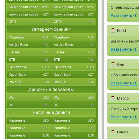
Банковская карта
Банковская карта
BYN
BYN
Очень хороший
Банковская карта
Банковская карта
KZT
KZT
Развернуть
(
1
)
СБП
СБП
RUB
RUB
Интернет-банкинг
Nikki
Сбербанк
Сбербанк
RUB
RUB
Вы очень выру
Альфа-Банк
Альфа-Банк
RUB
RUB
Развернуть
(
1
)
Т-Банк
Т-Банк
RUB
RUB
ВТБ
ВТБ
RUB
RUB
Оля
Приват 24
Приват 24
UAH
UAH
Kaspi Bank
Kaspi Bank
KZT
KZT
Обменник огонь
Revolut
Revolut
EUR
EUR
Развернуть
(
1
)
Денежные переводы
WU
WU
USD
USD
Марго
ЗК
ЗК
RUB
RUB
Отличный серв
Наличные деньги
Развернуть
(
1
)
Наличные
Наличные
USD
USD
Наличные
Наличные
RUB
RUB
Олеся
Наличные
Наличные
EUR
EUR