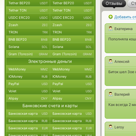
Отзывы
Ст
Tether BEP20
Tether BEP20
USDT
USDT
Tether TON
Tether TON
USDT
USDT
Добавить о
USDC ERC20
USDC ERC20
USDC
USDC
Zcash
Zcash
ZEC
ZEC
Екатерина
TRON
TRON
TRX
TRX
Пополняла коше
BNB BEP20
BNB BEP20
BNB
BNB
Solana
Solana
SOL
SOL
Gram (Toncoin)
Gram (Toncoin)
GRAM
GRAM
Электронные деньги
Алексей
WebMoney
WebMoney
WMZ
WMZ
Биток шел 3ое 
ЮMoney
ЮMoney
RUB
RUB
PayPal
PayPal
USD
USD
Volet
Volet
USD
USD
Валерий
Alipay
Alipay
CNY
CNY
Как всегда 2 м
Банковские счета и карты
Банковская карта
Банковская карта
USD
USD
Банковская карта
Банковская карта
RUB
RUB
Leroy
Банковская карта
Банковская карта
EUR
EUR
Банковская карта
Банковская карта
UAH
UAH