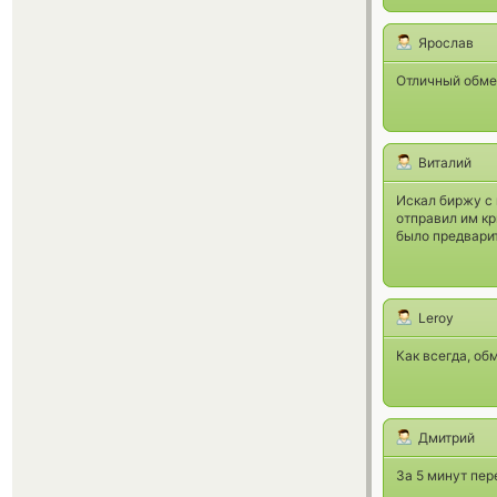
Ярослав
Отличный обме
Виталий
Искал биржу с
отправил им кр
было предвари
Leroy
Как всегда, об
Дмитрий
За 5 минут пер