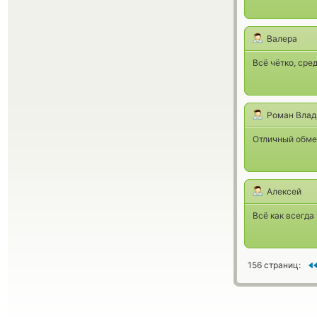
Валера
Всё чётко, сре
Роман Влад
Отличный обме
Алексей
Всё как всегда
156 страниц: