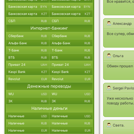
Все нравится, 
Банковская карта
Банковская карта
BYN
BYN
Банковская карта
Банковская карта
KZT
KZT
СБП
СБП
RUB
RUB
Александр
Интернет-банкинг
Все супер, обм
Сбербанк
Сбербанк
RUB
RUB
Альфа-Банк
Альфа-Банк
RUB
RUB
Т-Банк
Т-Банк
RUB
RUB
Ольга
ВТБ
ВТБ
RUB
RUB
Приват 24
Приват 24
UAH
UAH
Обмен прошел 
Kaspi Bank
Kaspi Bank
KZT
KZT
Revolut
Revolut
EUR
EUR
Денежные переводы
Sergei Pavl
WU
WU
USD
USD
Уже несколько 
ЗК
ЗК
RUB
RUB
поводу работы
Наличные деньги
Наличные
Наличные
USD
USD
Наличные
Наличные
RUB
RUB
Света.
Наличные
Наличные
EUR
EUR