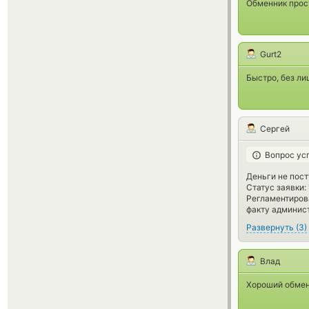
Обменник прост
Gurt2
Быстро, без ли
Сергей
Вопрос ус
Деньги не пост
Статус заявки:
Регламентирова
факту админист
Развернуть
(
3
)
Влад
Хороший обменн