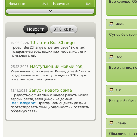
Все хорошо. Об
Наличные
Наличные
UAH
UAH
Иван
Новости
BTC-кран
Супер быстро и
19-летие BestChange
19.06.2026
Проект BestChange отмечает свое 19-летие!
Поздравляем всех наших партнеров, коллег и
пользователей.
Ccc
Наступающий Новый год
25.12.2025
Все отлично, п
Уважаемые пользователи! Команда BestChange
поздравляет всех с наступающим 2026 годом
и желает всего наилучшего!
Запуск нового сайта
Аиг
12.11.2025
С радостью объявляем о начале работы новой
версии сайта, запущенной на домене
Быстрый обмен
BestChange.biz
. Приглашаем оценить дизайн,
протестировать функциональность и оставить
обратную связь.
Елена
Обменивала впе