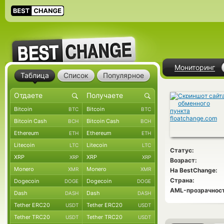
Мониторинг
Таблица
Список
Популярное
Bitcoin
Bitcoin
BTC
BTC
Bitcoin Cash
Bitcoin Cash
BCH
BCH
Ethereum
Ethereum
ETH
ETH
Litecoin
Litecoin
LTC
LTC
Статус:
XRP
XRP
XRP
XRP
Возраст:
Monero
Monero
XMR
XMR
На BestChange:
Страна:
Dogecoin
Dogecoin
DOGE
DOGE
AML-прозрачност
Dash
Dash
DASH
DASH
Tether ERC20
Tether ERC20
USDT
USDT
Tether TRC20
Tether TRC20
USDT
USDT