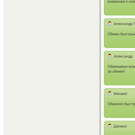
внимание к кли
Александр Т
Обмен быстрый
Александр
Обменивал впе
за обмен!
Михаил
Обменял быстро
Дaниил