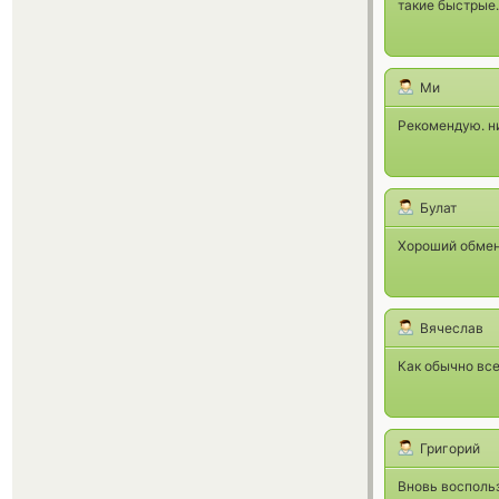
такие быстрые.
Ми
Рекомендую. ни
Булат
Хороший обмен
Вячеслав
Как обычно вс
Григорий
Вновь восполь