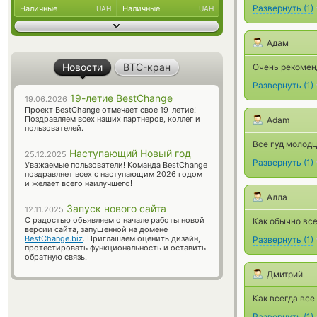
Развернуть
(
1
)
Наличные
Наличные
UAH
UAH
Адам
Новости
BTC-кран
Очень рекоменд
Развернуть
(
1
)
19-летие BestChange
19.06.2026
Проект BestChange отмечает свое 19-летие!
Поздравляем всех наших партнеров, коллег и
Adam
пользователей.
Все гуд молод
Наступающий Новый год
25.12.2025
Развернуть
(
1
)
Уважаемые пользователи! Команда BestChange
поздравляет всех с наступающим 2026 годом
и желает всего наилучшего!
Алла
Запуск нового сайта
12.11.2025
С радостью объявляем о начале работы новой
Как обычно все
версии сайта, запущенной на домене
BestChange.biz
. Приглашаем оценить дизайн,
Развернуть
(
1
)
протестировать функциональность и оставить
обратную связь.
Дмитрий
Как всегда все
Развернуть
(
1
)