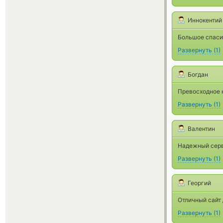
Иннокентий
Большое спаси
Развернуть
(
1
)
Богдан
Превосходное 
Развернуть
(
1
)
Валентин
Надежный серв
Развернуть
(
1
)
Георгий
Отличный сайт
Развернуть
(
1
)