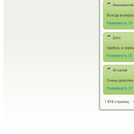
Иннокентий
Всегда возвра
Развернуть
(
1
)
Джо
Удобно, и хоро
Развернуть
(
1
)
Игнатий
Очень доволен 
Развернуть
(
1
)
1 818 страниц: