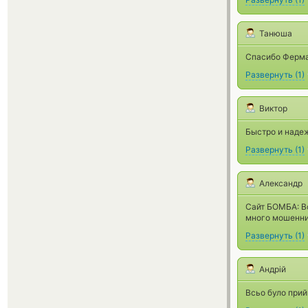
Танюша
Спасибо Ферма,
Развернуть
(
1
)
Виктор
Быстро и надеж
Развернуть
(
1
)
Александр
Сайт БОМБА: Вс
много мошенник
Развернуть
(
1
)
Андрій
Всьо було прий