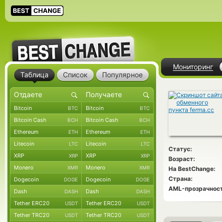
Мониторинг
Таблица
Список
Популярное
Bitcoin
Bitcoin
BTC
BTC
Bitcoin Cash
Bitcoin Cash
BCH
BCH
Ethereum
Ethereum
ETH
ETH
Litecoin
Litecoin
LTC
LTC
Статус:
XRP
XRP
XRP
XRP
Возраст:
Monero
Monero
XMR
XMR
На BestChange:
Страна:
Dogecoin
Dogecoin
DOGE
DOGE
AML-прозрачност
Dash
Dash
DASH
DASH
Tether ERC20
Tether ERC20
USDT
USDT
Tether TRC20
Tether TRC20
USDT
USDT