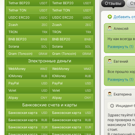
Отзывы
Ст
Tether BEP20
Tether BEP20
USDT
USDT
Tether TON
Tether TON
USDT
USDT
Добавить о
USDC ERC20
USDC ERC20
USDC
USDC
Zcash
Zcash
ZEC
ZEC
Алексей
TRON
TRON
TRX
TRX
Ну как всегда 
BNB BEP20
BNB BEP20
BNB
BNB
Solana
Solana
Развернуть
(
1
)
SOL
SOL
Gram (Toncoin)
Gram (Toncoin)
GRAM
GRAM
Электронные деньги
Евгений
WebMoney
WebMoney
WMZ
WMZ
Все прошло хо
ЮMoney
ЮMoney
RUB
RUB
Развернуть
(
1
)
PayPal
PayPal
USD
USD
Volet
Volet
USD
USD
Екатерина
Alipay
Alipay
CNY
CNY
Банковские счета и карты
Инцидент 
Банковская карта
Банковская карта
USD
USD
Здравствуйте! 
пор проверка п
Банковская карта
Банковская карта
RUB
RUB
максимум 10 ми
Банковская карта
Банковская карта
EUR
EUR
стоит.
В следующий ра
Банковская карта
Банковская карта
UAH
UAH