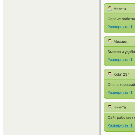
Никита
Сервис работае
Развернуть
(
1
)
Михаил
Быстро и удоб
Развернуть
(
1
)
Kola1234
Очень хороший
Развернуть
(
1
)
Никита
Сайт работает 
Развернуть
(
1
)