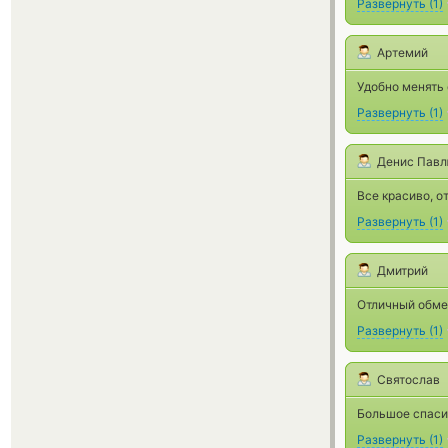
Развернуть
(
1
)
Артемий
Удобно менять
Развернуть
(
1
)
Денис Пав
Все красиво, о
Развернуть
(
1
)
Дмитрий
Отличный обмен
Развернуть
(
1
)
Святослав
Большое спаси
Развернуть
(
1
)