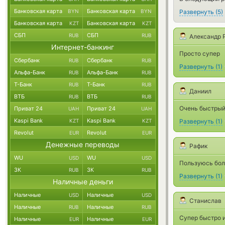
Банковская карта
Банковская карта
Развернуть
(
5
)
BYN
BYN
Банковская карта
Банковская карта
KZT
KZT
СБП
СБП
RUB
RUB
Александр 
Интернет-банкинг
Просто супер
Сбербанк
Сбербанк
RUB
RUB
Развернуть
(
1
)
Альфа-Банк
Альфа-Банк
RUB
RUB
Т-Банк
Т-Банк
RUB
RUB
Даниил
ВТБ
ВТБ
RUB
RUB
Очень быстрый
Приват 24
Приват 24
UAH
UAH
Kaspi Bank
Kaspi Bank
Развернуть
(
1
)
KZT
KZT
Revolut
Revolut
EUR
EUR
Денежные переводы
Рафик
WU
WU
USD
USD
Пользуюсь бол
ЗК
ЗК
RUB
RUB
Развернуть
(
1
)
Наличные деньги
Наличные
Наличные
USD
USD
Станислав
Наличные
Наличные
RUB
RUB
Супер быстро 
Наличные
Наличные
EUR
EUR