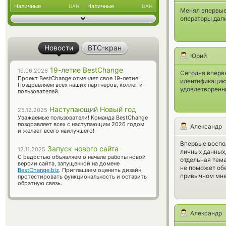
Наличные
Наличные
UAH
UAH
Менял впервые 
операторы дали
Новости
BTC-кран
Юрий
19-летие BestChange
19.06.2026
Сегодня вперв
Проект BestChange отмечает свое 19-летие!
идентификацию
Поздравляем всех наших партнеров, коллег и
удовлетворенн
пользователей.
Наступающий Новый год
25.12.2025
Уважаемые пользователи! Команда BestChange
поздравляет всех с наступающим 2026 годом
Александр
и желает всего наилучшего!
Впервые воспо
Запуск нового сайта
12.11.2025
личных данных
С радостью объявляем о начале работы новой
отдельная тема
версии сайта, запущенной на домене
не поможет обе
BestChange.biz
. Приглашаем оценить дизайн,
привычном мне
протестировать функциональность и оставить
обратную связь.
Александр