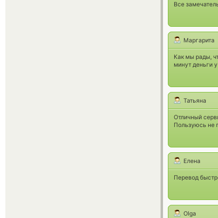
Все замечател
Маргарита
Как мы рады, ч
минут деньги у
Татьяна
Отличный серви
Пользуюсь не 
Елена
Перевод быстр
Olga