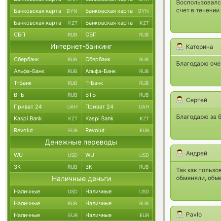
Воспользовалс
счет в течении
Банковская карта
Банковская карта
BYN
BYN
Банковская карта
Банковская карта
KZT
KZT
СБП
СБП
RUB
RUB
Интернет-банкинг
Катерина
Сбербанк
Сбербанк
RUB
RUB
Благодарю оче
Альфа-Банк
Альфа-Банк
RUB
RUB
Т-Банк
Т-Банк
RUB
RUB
ВТБ
ВТБ
RUB
RUB
Сергей
Приват 24
Приват 24
UAH
UAH
Благодарю за 
Kaspi Bank
Kaspi Bank
KZT
KZT
Revolut
Revolut
EUR
EUR
Денежные переводы
Андрей
WU
WU
USD
USD
ЗК
ЗК
RUB
RUB
Так как пользо
Наличные деньги
обменяли, обм
Наличные
Наличные
USD
USD
Наличные
Наличные
RUB
RUB
Pavlo
Наличные
Наличные
EUR
EUR