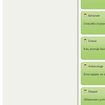
Виталий
Спасибо огромн
Елена
Как, всегда бы
Александр
Благодарю за 
Мария
Обменник супп