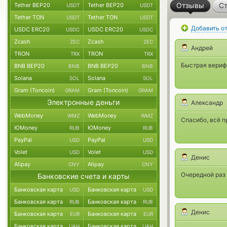
Отзывы
Ст
Tether BEP20
Tether BEP20
USDT
USDT
Tether TON
Tether TON
USDT
USDT
Добавить о
USDC ERC20
USDC ERC20
USDC
USDC
Zcash
Zcash
ZEC
ZEC
Андрей
TRON
TRON
TRX
TRX
Быстрая верифи
BNB BEP20
BNB BEP20
BNB
BNB
Solana
Solana
SOL
SOL
Gram (Toncoin)
Gram (Toncoin)
GRAM
GRAM
Электронные деньги
Александр
WebMoney
WebMoney
WMZ
WMZ
Спасибо, всё 
ЮMoney
ЮMoney
RUB
RUB
PayPal
PayPal
USD
USD
Volet
Volet
USD
USD
Денис
Alipay
Alipay
CNY
CNY
Очередной раз
Банковские счета и карты
Банковская карта
Банковская карта
USD
USD
Банковская карта
Банковская карта
RUB
RUB
Денис
Банковская карта
Банковская карта
EUR
EUR
Банковская карта
Банковская карта
UAH
UAH