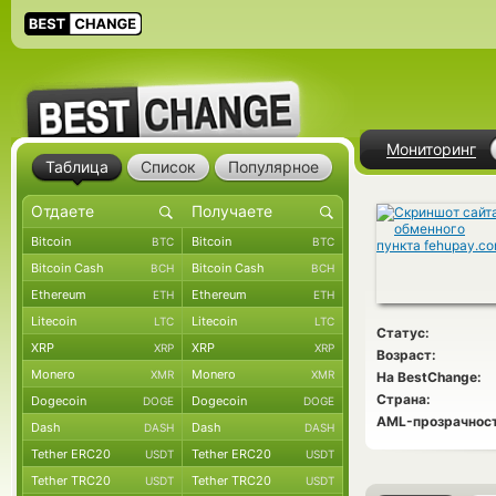
Мониторинг
Таблица
Список
Популярное
Bitcoin
Bitcoin
BTC
BTC
Bitcoin Cash
Bitcoin Cash
BCH
BCH
Ethereum
Ethereum
ETH
ETH
Litecoin
Litecoin
LTC
LTC
Статус:
XRP
XRP
XRP
XRP
Возраст:
Monero
Monero
XMR
XMR
На BestChange:
Страна:
Dogecoin
Dogecoin
DOGE
DOGE
AML-прозрачност
Dash
Dash
DASH
DASH
Tether ERC20
Tether ERC20
USDT
USDT
Tether TRC20
Tether TRC20
USDT
USDT