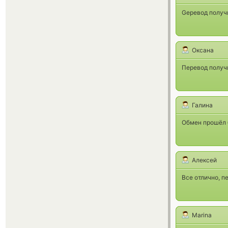
Gеревод получ
Оксана
Перевод получи
Галина
Обмен прошёл б
Алексей
Все отлично, п
Marina