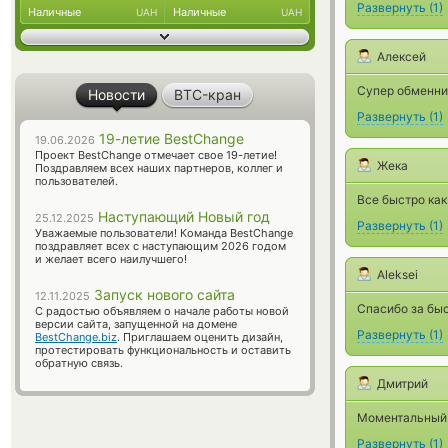
Развернуть
(
1
)
Наличные
Наличные
UAH
UAH
Алексей
Супер обменник
Новости
BTC-кран
Развернуть
(
1
)
19-летие BestChange
19.06.2026
Проект BestChange отмечает свое 19-летие!
Жека
Поздравляем всех наших партнеров, коллег и
пользователей.
Все быстро как
Наступающий Новый год
25.12.2025
Развернуть
(
1
)
Уважаемые пользователи! Команда BestChange
поздравляет всех с наступающим 2026 годом
и желает всего наилучшего!
Aleksei
Запуск нового сайта
12.11.2025
Спасибо за бы
С радостью объявляем о начале работы новой
версии сайта, запущенной на домене
Развернуть
(
1
)
BestChange.biz
. Приглашаем оценить дизайн,
протестировать функциональность и оставить
обратную связь.
Дмитрий
Моментальный 
Развернуть
(
1
)