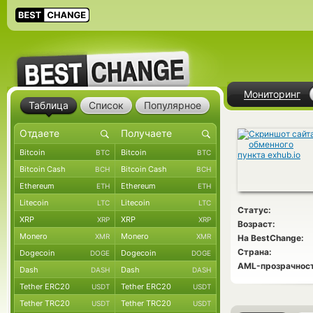
Мониторинг
Таблица
Список
Популярное
Bitcoin
Bitcoin
BTC
BTC
Bitcoin Cash
Bitcoin Cash
BCH
BCH
Ethereum
Ethereum
ETH
ETH
Litecoin
Litecoin
LTC
LTC
Статус:
XRP
XRP
XRP
XRP
Возраст:
Monero
Monero
XMR
XMR
На BestChange:
Страна:
Dogecoin
Dogecoin
DOGE
DOGE
AML-прозрачност
Dash
Dash
DASH
DASH
Tether ERC20
Tether ERC20
USDT
USDT
Tether TRC20
Tether TRC20
USDT
USDT