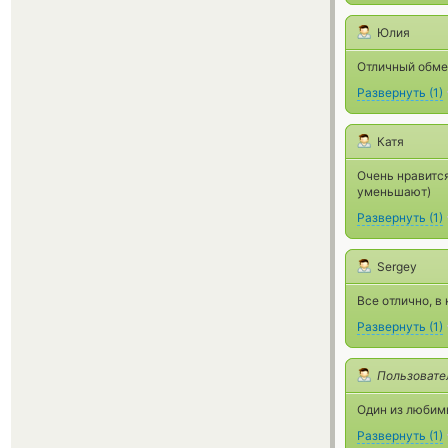
Юлия
Отличный обмен
Развернуть
(
1
)
Катя
Очень нравится
уменьшают)
Развернуть
(
1
)
Sergey
Все отлично, в
Развернуть
(
1
)
Пользовате
Один из любим
Развернуть
(
1
)