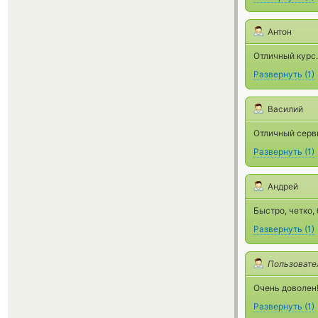
Антон
Отличный курс.
Развернуть
(
1
)
Василий
Отличный серви
Развернуть
(
1
)
Андрей
Быстро, четко,
Развернуть
(
1
)
Пользовате
Очень доволен
Развернуть
(
1
)