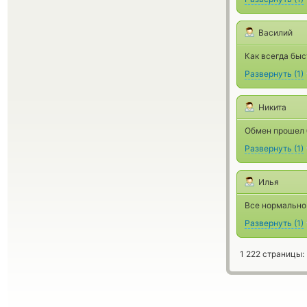
Василий
Как всегда быс
Развернуть
(
1
)
Никита
Обмен прошел 
Развернуть
(
1
)
Илья
Все нормально 
Развернуть
(
1
)
1 222 страницы: