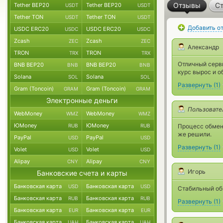
Отзывы
Ст
Tether BEP20
Tether BEP20
USDT
USDT
Tether TON
Tether TON
USDT
USDT
Добавить о
USDC ERC20
USDC ERC20
USDC
USDC
Zcash
Zcash
ZEC
ZEC
Александр
TRON
TRON
TRX
TRX
Отличный серви
BNB BEP20
BNB BEP20
BNB
BNB
курс вырос и о
Solana
Solana
SOL
SOL
Развернуть
(
1
)
Gram (Toncoin)
Gram (Toncoin)
GRAM
GRAM
Электронные деньги
Пользовате
WebMoney
WebMoney
WMZ
WMZ
ЮMoney
ЮMoney
RUB
RUB
Процесс обмен
же решили.
PayPal
PayPal
USD
USD
Развернуть
(
1
)
Volet
Volet
USD
USD
Alipay
Alipay
CNY
CNY
Игорь
Банковские счета и карты
Банковская карта
Банковская карта
USD
USD
Стабильный обм
Банковская карта
Банковская карта
RUB
RUB
Развернуть
(
1
)
Банковская карта
Банковская карта
EUR
EUR
Банковская карта
Банковская карта
UAH
UAH