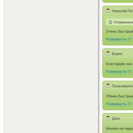
Николай Пе
Упоминани
Очень быстры
Развернуть
(
1
)
Борис
Благодарю как 
Развернуть
(
1
)
Пользовате
Обмен быстрый
Развернуть
(
1
)
Джа
Меняю не первы