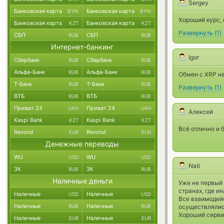
Sergey
Банковская карта
Банковская карта
BYN
BYN
Хороший курс, 
Банковская карта
Банковская карта
KZT
KZT
Развернуть
(
1
)
СБП
СБП
RUB
RUB
Интернет-банкинг
Igor
Сбербанк
Сбербанк
RUB
RUB
Альфа-Банк
Альфа-Банк
RUB
RUB
Обмен с XRP н
Т-Банк
Т-Банк
RUB
RUB
Развернуть
(
1
)
ВТБ
ВТБ
RUB
RUB
Приват 24
Приват 24
UAH
UAH
Алексей
Kaspi Bank
Kaspi Bank
KZT
KZT
Всё отлично и 
Revolut
Revolut
EUR
EUR
Денежные переводы
WU
WU
USD
USD
Nati
ЗК
ЗК
RUB
RUB
Наличные деньги
Уже не первый
странах, где ин
Наличные
Наличные
USD
USD
Все взаимодейс
Наличные
Наличные
RUB
RUB
осуществлялись
Хороший серви
Наличные
Наличные
EUR
EUR