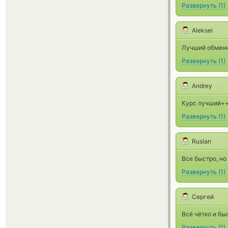
Развернуть
(
1
)
Aleksei
Лучший обменн
Развернуть
(
1
)
Andrey
Курс лучший+
Развернуть
(
1
)
Ruslan
Все быстро, но
Развернуть
(
1
)
Сергей
Всё чётко и бы
Развернуть
(
1
)