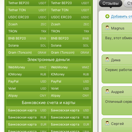
Отзывы
Ст
Tether BEP20
Tether BEP20
USDT
USDT
Tether TON
Tether TON
USDT
USDT
Добавить о
USDC ERC20
USDC ERC20
USDC
USDC
Zcash
Zcash
ZEC
ZEC
Magnus
TRON
TRON
TRX
TRX
Вау, этот обме
BNB BEP20
BNB BEP20
BNB
BNB
Solana
Solana
SOL
SOL
Gram (Toncoin)
Gram (Toncoin)
GRAM
GRAM
Электронные деньги
Дима
WebMoney
WebMoney
WMZ
WMZ
Сервис работае
ЮMoney
ЮMoney
RUB
RUB
PayPal
PayPal
USD
USD
Volet
Volet
USD
USD
Андрей
Alipay
Alipay
CNY
CNY
Отличный серви
Банковские счета и карты
Банковская карта
Банковская карта
USD
USD
Банковская карта
Банковская карта
RUB
RUB
Сергей
Банковская карта
Банковская карта
EUR
EUR
Банковская карта
Банковская карта
UAH
UAH