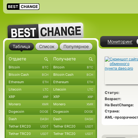
Мониторинг
Таблица
Список
Популярное
Bitcoin
Bitcoin
BTC
BTC
Bitcoin Cash
Bitcoin Cash
BCH
BCH
Ethereum
Ethereum
ETH
ETH
Litecoin
Litecoin
LTC
LTC
Статус:
XRP
XRP
XRP
XRP
Возраст:
Monero
Monero
XMR
XMR
На BestChange:
Страна:
Dogecoin
Dogecoin
DOGE
DOGE
AML-прозрачност
Dash
Dash
DASH
DASH
Tether ERC20
Tether ERC20
USDT
USDT
Tether TRC20
Tether TRC20
USDT
USDT