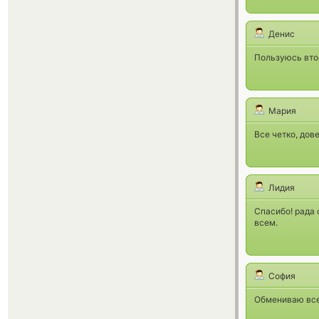
Денис
Пользуюсь втор
Мария
Все четко, дов
Лидия
Спасибо! рада 
всем.
София
Обмениваю всег