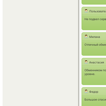
Пользовате
Не подвел серв
Милана
Отличный обмен
Анастасия
Обменником по
уровне.
Федор
Большое спаси