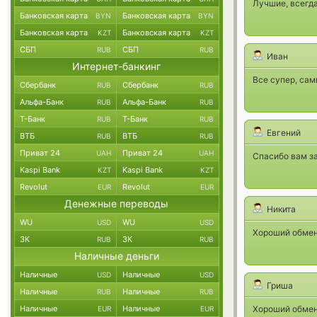
Лучшие, всегд
Банковская карта
Банковская карта
BYN
BYN
Банковская карта
Банковская карта
KZT
KZT
СБП
СБП
RUB
RUB
Иван
Интернет-банкинг
Все супер, са
Сбербанк
Сбербанк
RUB
RUB
Альфа-Банк
Альфа-Банк
RUB
RUB
Т-Банк
Т-Банк
RUB
RUB
Евгений
ВТБ
ВТБ
RUB
RUB
Приват 24
Приват 24
UAH
UAH
Спасибо вам за
Kaspi Bank
Kaspi Bank
KZT
KZT
Revolut
Revolut
EUR
EUR
Денежные переводы
Никита
WU
WU
USD
USD
Хороший обмен
ЗК
ЗК
RUB
RUB
Наличные деньги
Наличные
Наличные
USD
USD
Гриша
Наличные
Наличные
RUB
RUB
Наличные
Наличные
Хороший обмен
EUR
EUR