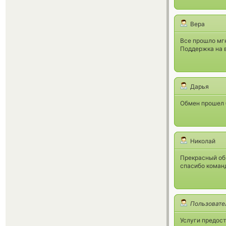
Вера
Все прошло мг
Поддержка на 
Дарья
Обмен прошел 
Николай
Прекрасный об
спасибо коман
Пользовате
Услуги предост