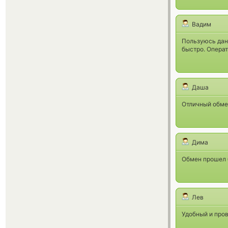
Вадим
Пользуюсь данн
быстро. Опера
Даша
Отличный обме
Дима
Обмен прошел 
Лев
Удобный и про