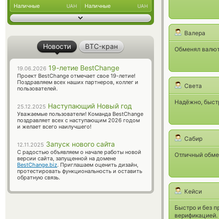
Наличные
Наличные
UAH
UAH
Валера
Новости
BTC-кран
Обменял валюту
19-летие BestChange
19.06.2026
Проект BestChange отмечает свое 19-летие!
Поздравляем всех наших партнеров, коллег и
Света
пользователей.
Надёжно, быстр
Наступающий Новый год
25.12.2025
Уважаемые пользователи! Команда BestChange
поздравляет всех с наступающим 2026 годом
и желает всего наилучшего!
Сабир
Запуск нового сайта
12.11.2025
С радостью объявляем о начале работы новой
Отличный обме
версии сайта, запущенной на домене
BestChange.biz
. Приглашаем оценить дизайн,
протестировать функциональность и оставить
обратную связь.
Кейси
Быстро и без п
верификацией.