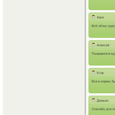
Alem
Всё чётко: кур
Алексей
Понравился кур
Егор
Все в норме, б
Демьян
Спасибо, все п