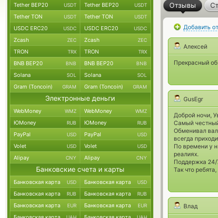
Отзывы
Ст
Tether BEP20
Tether BEP20
USDT
USDT
Tether TON
Tether TON
USDT
USDT
Добавить о
USDC ERC20
USDC ERC20
USDC
USDC
Zcash
Zcash
ZEC
ZEC
Алексей
TRON
TRON
TRX
TRX
Прекрасный обм
BNB BEP20
BNB BEP20
BNB
BNB
Solana
Solana
SOL
SOL
Gram (Toncoin)
Gram (Toncoin)
GRAM
GRAM
Электронные деньги
GusEgr
WebMoney
WebMoney
WMZ
WMZ
Доброй ночи, 
ЮMoney
ЮMoney
Самый честный
RUB
RUB
Обменивал валю
PayPal
PayPal
USD
USD
всегда приходи
Volet
Volet
По времени у н
USD
USD
реалиях.
Alipay
Alipay
CNY
CNY
Поддержка 24/
Банковские счета и карты
Так что ребята
Банковская карта
Банковская карта
USD
USD
Банковская карта
Банковская карта
RUB
RUB
Банковская карта
Банковская карта
EUR
EUR
Влад
Банковская карта
Банковская карта
UAH
UAH