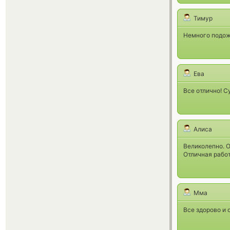
Тимур
Немного подожд
Ева
Все отлично! С
Алиса
Великолепно. О
Отличная работ
Мма
Все здорово и 