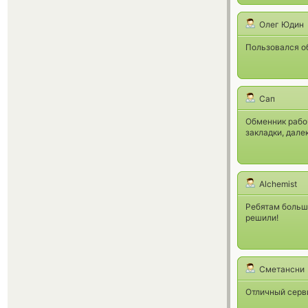
Олег Юдин
Пользовался о
Сап
Обменник рабо
закладки, дале
Alchemist
Ребятам большо
решили!
Сметансни
Отличный серви