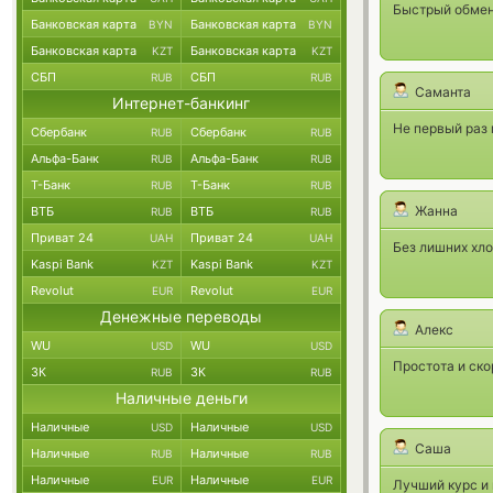
Быстрый обмен,
Банковская карта
Банковская карта
BYN
BYN
Банковская карта
Банковская карта
KZT
KZT
СБП
СБП
RUB
RUB
Саманта
Интернет-банкинг
Не первый раз
Сбербанк
Сбербанк
RUB
RUB
Альфа-Банк
Альфа-Банк
RUB
RUB
Т-Банк
Т-Банк
RUB
RUB
Жанна
ВТБ
ВТБ
RUB
RUB
Приват 24
Приват 24
UAH
UAH
Без лишних хло
Kaspi Bank
Kaspi Bank
KZT
KZT
Revolut
Revolut
EUR
EUR
Денежные переводы
Алекс
WU
WU
USD
USD
Простота и ско
ЗК
ЗК
RUB
RUB
Наличные деньги
Наличные
Наличные
USD
USD
Саша
Наличные
Наличные
RUB
RUB
Наличные
Наличные
EUR
EUR
Лучший курс и 