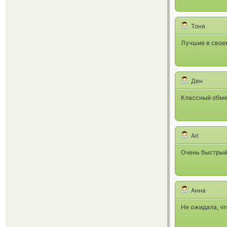
Тоня
Лучшие в своем
Ден
Классный обмен
Ari
Очень быстрый
Анна
Не ожидала, чт