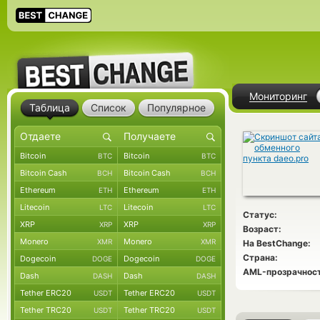
Мониторинг
Таблица
Список
Популярное
Bitcoin
Bitcoin
BTC
BTC
Bitcoin Cash
Bitcoin Cash
BCH
BCH
Ethereum
Ethereum
ETH
ETH
Litecoin
Litecoin
LTC
LTC
Статус:
XRP
XRP
XRP
XRP
Возраст:
Monero
Monero
XMR
XMR
На BestChange:
Страна:
Dogecoin
Dogecoin
DOGE
DOGE
AML-прозрачност
Dash
Dash
DASH
DASH
Tether ERC20
Tether ERC20
USDT
USDT
Tether TRC20
Tether TRC20
USDT
USDT