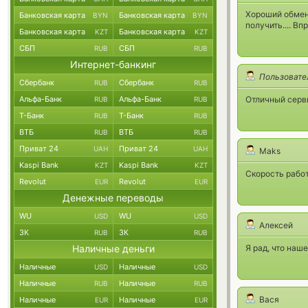
Хороший обменн
Банковская карта
Банковская карта
BYN
BYN
получить.... Вп
Банковская карта
Банковская карта
KZT
KZT
СБП
СБП
RUB
RUB
Интернет-банкинг
Пользовате
Сбербанк
Сбербанк
RUB
RUB
Альфа-Банк
Альфа-Банк
Отличный серви
RUB
RUB
Т-Банк
Т-Банк
RUB
RUB
ВТБ
ВТБ
RUB
RUB
Приват 24
Приват 24
UAH
UAH
Maks
Kaspi Bank
Kaspi Bank
KZT
KZT
Скорость работ
Revolut
Revolut
EUR
EUR
Денежные переводы
WU
WU
USD
USD
Алексей
ЗК
ЗК
RUB
RUB
Наличные деньги
Я рад, что наш
Наличные
Наличные
USD
USD
Наличные
Наличные
RUB
RUB
Вася
Наличные
Наличные
EUR
EUR