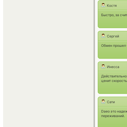
Костя
Быстро, за счи
Сергей
Обмен прошел 
Инесса
Действительно,
ценит скорость
Сати
Daeo это наде
переживаний.