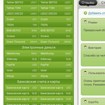
Отзывы
Ст
Tether BEP20
Tether BEP20
USDT
USDT
Tether TON
Tether TON
USDT
USDT
Добавить о
USDC ERC20
USDC ERC20
USDC
USDC
Zcash
Zcash
ZEC
ZEC
Роман
TRON
TRON
TRX
TRX
Прекрасный об
BNB BEP20
BNB BEP20
BNB
BNB
Solana
Solana
SOL
SOL
Gram (Toncoin)
Gram (Toncoin)
GRAM
GRAM
Электронные деньги
Виктория
WebMoney
WebMoney
WMZ
WMZ
Спасибо за че
ЮMoney
ЮMoney
RUB
RUB
PayPal
PayPal
USD
USD
Volet
Volet
USD
USD
Пользовате
Alipay
Alipay
CNY
CNY
Очень приятная
Банковские счета и карты
точно. Рекоме
Банковская карта
Банковская карта
USD
USD
Банковская карта
Банковская карта
RUB
RUB
Банковская карта
Банковская карта
EUR
EUR
Dad Pls
Банковская карта
Банковская карта
UAH
UAH