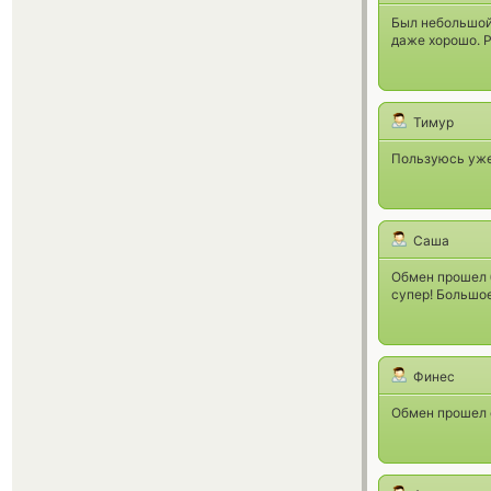
Был небольшой 
даже хорошо. 
Тимур
Пользуюсь уже 
Саша
Обмен прошел б
супер! Большо
Финес
Обмен прошел с