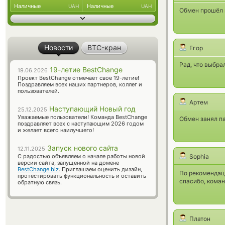
Наличные
Наличные
UAH
UAH
Обмен прошёл г
Новости
BTC-кран
Егор
Рад, что выбра
19-летие BestChange
19.06.2026
Проект BestChange отмечает свое 19-летие!
Поздравляем всех наших партнеров, коллег и
пользователей.
Артем
Наступающий Новый год
25.12.2025
Уважаемые пользователи! Команда BestChange
Обмен занял па
поздравляет всех с наступающим 2026 годом
и желает всего наилучшего!
Запуск нового сайта
12.11.2025
С радостью объявляем о начале работы новой
Sophia
версии сайта, запущенной на домене
BestChange.biz
. Приглашаем оценить дизайн,
По рекомендац
протестировать функциональность и оставить
спасибо, коман
обратную связь.
Платон