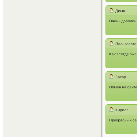
Дима
Очень доволен 
Пользовате
Как всегда быс
Захар
Обмен на сайте
Кирилл
Прекрасный се