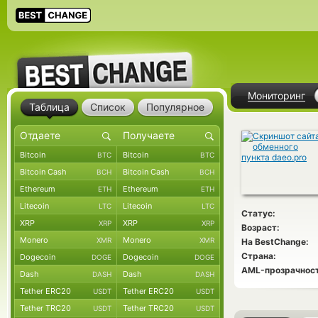
Мониторинг
Таблица
Список
Популярное
Bitcoin
Bitcoin
BTC
BTC
Bitcoin Cash
Bitcoin Cash
BCH
BCH
Ethereum
Ethereum
ETH
ETH
Litecoin
Litecoin
LTC
LTC
Статус:
XRP
XRP
XRP
XRP
Возраст:
Monero
Monero
XMR
XMR
На BestChange:
Страна:
Dogecoin
Dogecoin
DOGE
DOGE
AML-прозрачност
Dash
Dash
DASH
DASH
Tether ERC20
Tether ERC20
USDT
USDT
Tether TRC20
Tether TRC20
USDT
USDT