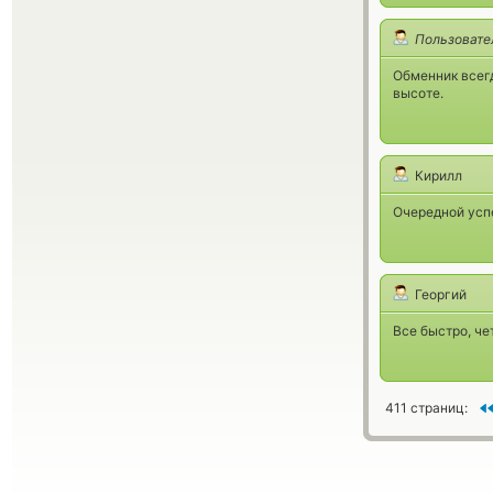
Пользовате
Обменник всегд
высоте.
Кирилл
Очередной усп
Георгий
Все быстро, че
411 страниц: