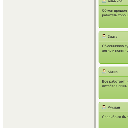
Альмира
Обмен прошел 
работать хоро
Злата
Обменниваю тут
легко и понятн
Миша
Все работает 
остаётся лишь
Руслан
Спасибо за быс