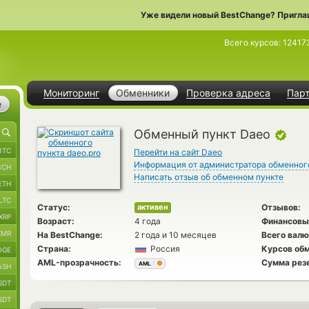
Уже видели новый BestChange? Пригла
Всего курсов:
12417
Мониторинг
Обменники
Проверка адреса
Пар
е
Обменный пункт Daeo
BTC
Перейти на сайт Daeo
Информация от администратора обменног
BCH
Написать отзыв об обменном пункте
ETH
LTC
Статус:
Отзывов:
активен
XRP
Возраст:
4 года
Финансовы
XMR
На BestChange:
2 года и 10 месяцев
Всего валю
Страна:
Россия
Курсов обм
OGE
AML-прозрачность:
Сумма рез
AML
ASH
SDT
SDT