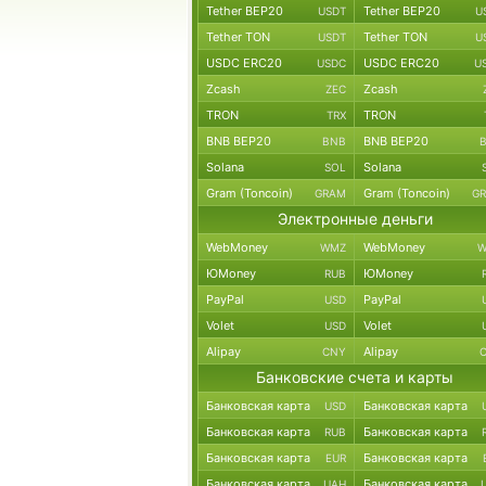
Tether BEP20
Tether BEP20
USDT
U
Tether TON
Tether TON
USDT
U
USDC ERC20
USDC ERC20
USDC
U
Zcash
Zcash
ZEC
TRON
TRON
TRX
BNB BEP20
BNB BEP20
BNB
Solana
Solana
SOL
Gram (Toncoin)
Gram (Toncoin)
GRAM
G
Электронные деньги
WebMoney
WebMoney
WMZ
W
ЮMoney
ЮMoney
RUB
PayPal
PayPal
USD
Volet
Volet
USD
Alipay
Alipay
CNY
Банковские счета и карты
Банковская карта
Банковская карта
USD
Банковская карта
Банковская карта
RUB
Банковская карта
Банковская карта
EUR
Банковская карта
Банковская карта
UAH