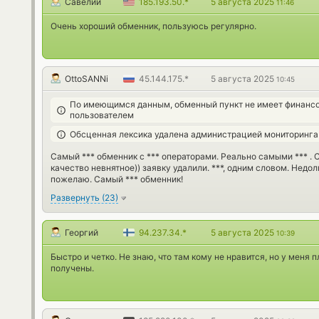
Савелий
185.193.50.*
5 августа 2025
11:46
Очень хороший обменник, пользуюсь регулярно.
OttoSANNi
45.144.175.*
5 августа 2025
10:45
По имеющимся данным, обменный пункт не имеет финансо
пользователем
Обсценная лексика удалена администрацией мониторинга
Самый *** обменник с *** операторами. Реально самыми *** . С
качество невнятное)) заявку удалили. ***, одним словом. Недо
пожелаю. Самый *** обменник!
Развернуть
(
23
)
Георгий
94.237.34.*
5 августа 2025
10:39
Быстро и четко. Не знаю, что там кому не нравится, но у меня
получены.