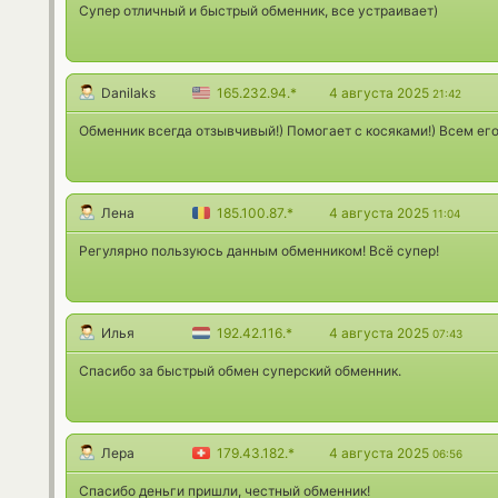
Супер отличный и быстрый обменник, все устраивает)
Danilaks
165.232.94.*
4 августа 2025
21:42
Обменник всегда отзывчивый!) Помогает с косяками!) Всем его
Лена
185.100.87.*
4 августа 2025
11:04
Регулярно пользуюсь данным обменником! Всё супер!
Илья
192.42.116.*
4 августа 2025
07:43
Спасибо за быстрый обмен суперский обменник.
Лера
179.43.182.*
4 августа 2025
06:56
Спасибо деньги пришли, честный обменник!