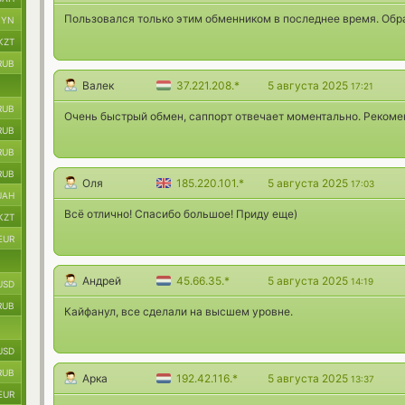
Пользовался только этим обменником в последнее время. Обр
BYN
KZT
RUB
Валек
37.221.208.*
5 августа 2025
17:21
RUB
Очень быстрый обмен, саппорт отвечает моментально. Рекоме
RUB
RUB
RUB
Оля
185.220.101.*
5 августа 2025
17:03
UAH
Всё отлично! Спасибо большое! Приду еще)
KZT
EUR
Андрей
45.66.35.*
5 августа 2025
14:19
USD
RUB
Кайфанул, все сделали на высшем уровне.
USD
RUB
Арка
192.42.116.*
5 августа 2025
13:37
EUR