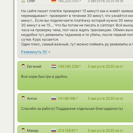
Олег
185.220.100.*
5 августа 2025
09:39
На сайте пишет платёж проверяет 15 минут( как и живёт заявка
перекидывают- проверяет в течении 30 минут, что узнаётся ко
минут... Если вы подключаете платёжку которой нужно 30 минут
30 минут а не 15.... Что бы потом не писать в саппорт. Всё выхо
часа на проверку чека, пол часа ждать транзакцию. Обмен вых
неудобно тут, реквизиты таджиков и те убиты, после первой по
сутки. Курс кусается.
Один плюс, самый важный, тут можно поймать ру реквизиты и п
Развернуть
(
5
)
Евгений
146.190.228.*
5 августа 2025
08:07
Все норм быстро и удобно.
Антон
141.98.168.*
5 августа 2025
06:55
Спасибо за работу! Поддержке отдельная благодарность!
Макар
213.159.67.*
5 августа 2025
06:47