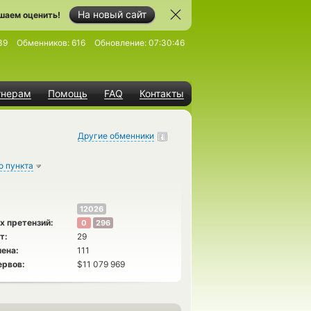
На новый сайт
шаем оценить!
39
Обменников:
616
Обновление:
07:30:46
тнерам
Помощь
FAQ
Контакты
Другие обменники
о пункта
12026
х претензий:
0
296
т:
29
ена:
111
ервов:
$11 079 969