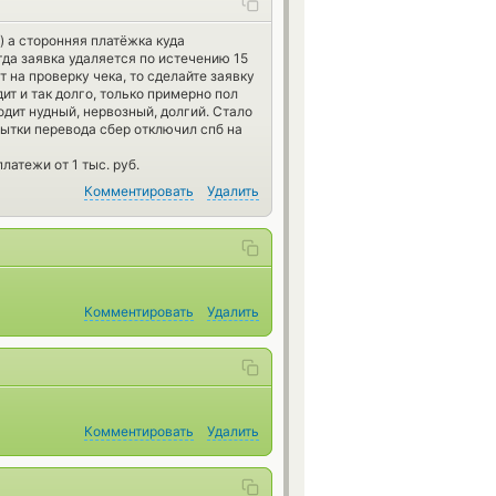
) а сторонняя платёжка куда
гда заявка удаляется по истечению 15
 на проверку чека, то сделайте заявку
дит и так долго, только примерно пол
одит нудный, нервозный, долгий. Стало
пытки перевода сбер отключил спб на
латежи от 1 тыс. руб.
Комментировать
Удалить
Комментировать
Удалить
Комментировать
Удалить