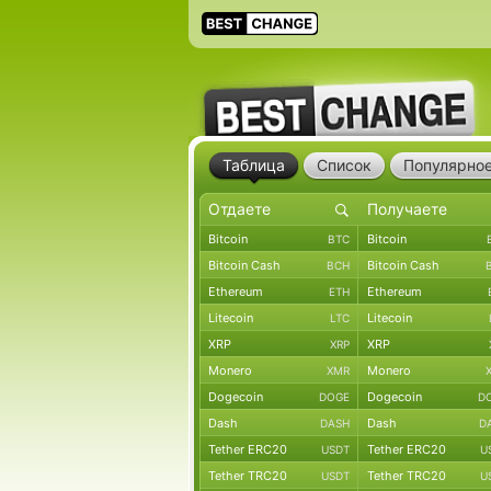
Таблица
Список
Популярно
Bitcoin
Bitcoin
BTC
Bitcoin Cash
Bitcoin Cash
BCH
Ethereum
Ethereum
ETH
Litecoin
Litecoin
LTC
XRP
XRP
XRP
Monero
Monero
XMR
Dogecoin
Dogecoin
DOGE
D
Dash
Dash
DASH
D
Tether ERC20
Tether ERC20
USDT
U
Tether TRC20
Tether TRC20
USDT
U