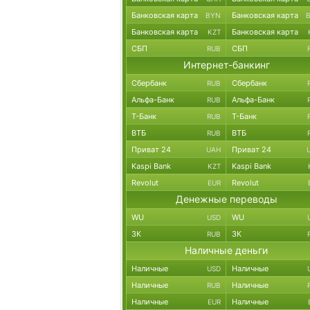
Банковская карта
Банковская карта
BYN
Банковская карта
Банковская карта
KZT
СБП
СБП
RUB
Интернет-банкинг
Сбербанк
Сбербанк
RUB
Альфа-Банк
Альфа-Банк
RUB
Т-Банк
Т-Банк
RUB
ВТБ
ВТБ
RUB
Приват 24
Приват 24
UAH
Kaspi Bank
Kaspi Bank
KZT
Revolut
Revolut
EUR
Денежные переводы
WU
WU
USD
ЗК
ЗК
RUB
Наличные деньги
Наличные
Наличные
USD
Наличные
Наличные
RUB
Наличные
Наличные
EUR