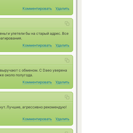
Комментировать
Удалить
еньги улетели бы на старый адрес. Все
еагирования.
Комментировать
Удалить
 выручают с обменом. С Daeo уверена
же около полугода.
Комментировать
Удалить
нут. Лучшие, агрессивно рекомендую!
Комментировать
Удалить