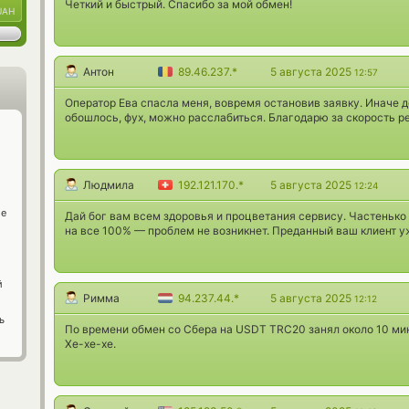
Четкий и быстрый. Спасибо за мой обмен!
UAH
Антон
89.46.237.*
5 августа 2025
12:57
Оператор Ева спасла меня, вовремя остановив заявку. Иначе д
обошлось, фух, можно расслабиться. Благодарю за скорость р
Людмила
192.121.170.*
5 августа 2025
12:24
ge
Дай бог вам всем здоровья и процветания сервису. Частенько
на все 100% — проблем не возникнет. Преданный ваш клиент у
й
Римма
94.237.44.*
5 августа 2025
12:12
ь
По времени обмен со Сбера на USDT TRC20 занял около 10 ми
Хе-хе-хе.