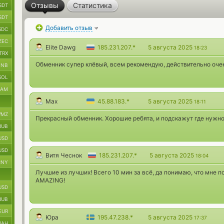
Отзывы
Статистика
SDT
SDT
Добавить отзыв
SDC
ZEC
Elite Dawg
185.231.207.*
5 августа 2025
18:23
TRX
Обменник супер клёвый, всем рекомендую, действительно оче
BNB
SOL
RAM
Max
45.88.183.*
5 августа 2025
18:11
MZ
Прекрасный обменник. Хорошие ребята, и подскажут где нужно
RUB
USD
USD
Витя Чеснок
185.231.207.*
5 августа 2025
18:04
CNY
Лучшие из лучших! Всего 10 мин за всё, да понимаю, что мне п
AMAZING!
USD
RUB
EUR
Юра
195.47.238.*
5 августа 2025
17:37
UAH