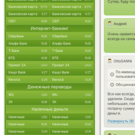
Супер, буду по
Банковская карта
Банковская карта
BYN
BYN
Банковская карта
Банковская карта
KZT
KZT
СБП
СБП
RUB
RUB
Андрей
Интернет-банкинг
Очень нравитс
Сбербанк
Сбербанк
RUB
RUB
всегда на связ
Альфа-Банк
Альфа-Банк
RUB
RUB
Т-Банк
Т-Банк
RUB
RUB
ВТБ
ВТБ
RUB
RUB
OttoSANNi
Приват 24
Приват 24
UAH
UAH
По имеющи
Kaspi Bank
Kaspi Bank
KZT
KZT
пользоват
Revolut
Revolut
EUR
EUR
Обсценная
Денежные переводы
Все как всегда
WU
WU
USD
USD
удалили. Сюда 
ЗК
ЗК
RUB
RUB
небольшая, пок
потрачу сумму 
Наличные деньги
деньги.
Наличные
Наличные
USD
USD
Развернуть
(
8
)
Наличные
Наличные
RUB
RUB
Наличные
Наличные
EUR
EUR