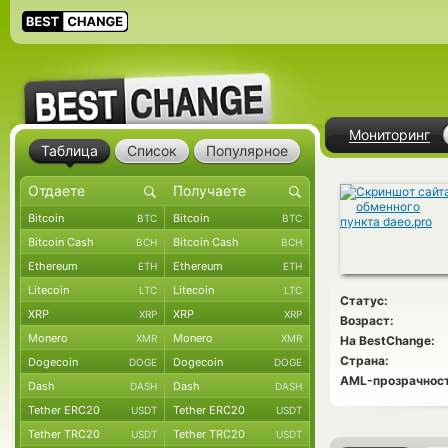
Мониторинг
Таблица
Список
Популярное
Bitcoin
Bitcoin
BTC
BTC
Bitcoin Cash
Bitcoin Cash
BCH
BCH
Ethereum
Ethereum
ETH
ETH
Litecoin
Litecoin
LTC
LTC
Статус:
XRP
XRP
XRP
XRP
Возраст:
Monero
Monero
XMR
XMR
На BestChange:
Страна:
Dogecoin
Dogecoin
DOGE
DOGE
AML-прозрачност
Dash
Dash
DASH
DASH
Tether ERC20
Tether ERC20
USDT
USDT
Tether TRC20
Tether TRC20
USDT
USDT