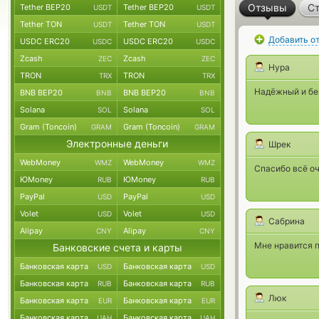
Отзывы
Ст
Tether BEP20
Tether BEP20
USDT
USDT
Tether TON
Tether TON
USDT
USDT
Добавить о
USDC ERC20
USDC ERC20
USDC
USDC
Zcash
Zcash
ZEC
ZEC
Нура
TRON
TRON
TRX
TRX
Надёжный и бе
BNB BEP20
BNB BEP20
BNB
BNB
Solana
Solana
SOL
SOL
Gram (Toncoin)
Gram (Toncoin)
GRAM
GRAM
Электронные деньги
Шрек
WebMoney
WebMoney
WMZ
WMZ
Спасибо всё оч
ЮMoney
ЮMoney
RUB
RUB
PayPal
PayPal
USD
USD
Volet
Volet
USD
USD
Сабрина
Alipay
Alipay
CNY
CNY
Мне нравится п
Банковские счета и карты
Банковская карта
Банковская карта
USD
USD
Банковская карта
Банковская карта
RUB
RUB
Люк
Банковская карта
Банковская карта
EUR
EUR
Банковская карта
Банковская карта
UAH
UAH