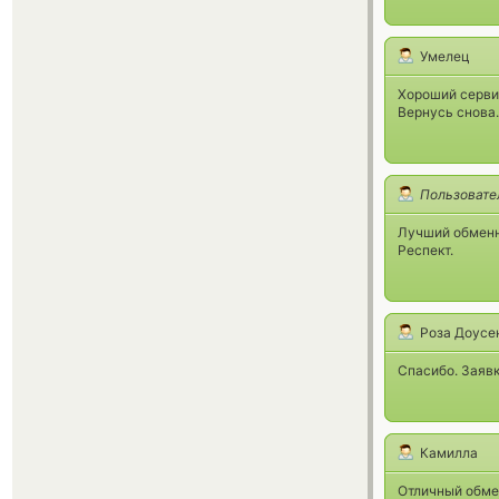
Умелец
Хороший сервис
Вернусь снова.
Пользовате
Лучший обменн
Респект.
Роза Доусе
Спасибо. Заявк
Камилла
Отличный обмен