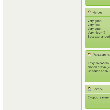
Heroes
Very good
Very fast
Very cute
Very nice^_^)
Best exchanger!
Пользовате
Хочу выразить 
любой ситуаци
Спасибо больш
Бекере
Скорость меня 