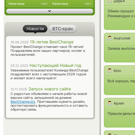
Дарья
Наличные
Наличные
UAH
UAH
Обмен прошел 
Рекомендую к 
Новости
BTC-кран
Анатолий
19-летие BestChange
19.06.2026
Проект BestChange отмечает свое 19-летие!
Заявка выполн
Поздравляем всех наших партнеров, коллег и
пользователей.
Наступающий Новый год
25.12.2025
Уважаемые пользователи! Команда BestChange
Мon
поздравляет всех с наступающим 2026 годом
и желает всего наилучшего!
Всё хорошо, пе
Запуск нового сайта
12.11.2025
С радостью объявляем о начале работы новой
версии сайта, запущенной на домене
BestChange.biz
. Приглашаем оценить дизайн,
Архип
протестировать функциональность и оставить
обратную связь.
Пришли деньги 