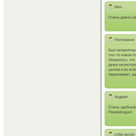
Мел
Очень давно не
Пепперони
Был неприятный
что-то новое п
Оказалось, чт
даже несмотря 
целом и во всё
переживает, зд
Андрей
Очень удобный
Рекомендую!
Little secret