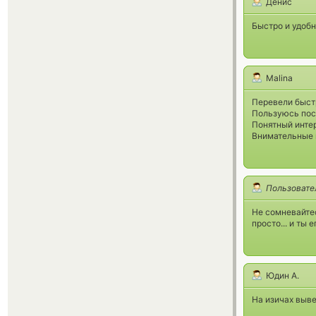
Денис
Быстро и удобн
Malina
Перевели быст
Пользуюсь пос
Понятный инте
Внимательные 
Пользовате
Не сомневайтес
просто... и ты 
Юдин А.
На изичах выве