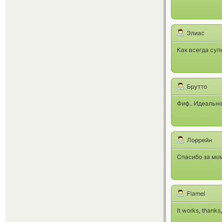
Элиас
Как всегда суп
Брутто
Фиф.. Идеально
Лоррейн
Спасибо за мом
Flamel
It works, thanks