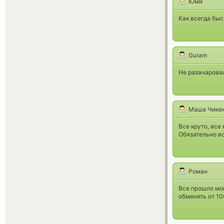
Юми
Как всегда быс
Guram
Не разачаровал
Маша Чике
Все круто, все 
Обязательно в
Роман
Все прошло мом
обменять от 10