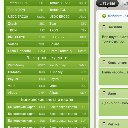
Отзывы
Ст
Tether BEP20
Tether BEP20
USDT
USDT
Tether TON
Tether TON
USDT
USDT
Добавить о
USDC ERC20
USDC ERC20
USDC
USDC
Zcash
Zcash
ZEC
ZEC
Василий
TRON
TRON
TRX
TRX
Все круто, час
BNB BEP20
BNB BEP20
BNB
BNB
тоже быстро.
Solana
Solana
SOL
SOL
Gram (Toncoin)
Gram (Toncoin)
GRAM
GRAM
Электронные деньги
Константин
WebMoney
WebMoney
WMZ
WMZ
ЮMoney
ЮMoney
Была небольша
RUB
RUB
PayPal
PayPal
USD
USD
Volet
Volet
USD
USD
Alipay
Alipay
CNY
CNY
Валя
Банковские счета и карты
Давно пользуюс
Банковская карта
Банковская карта
USD
USD
Банковская карта
Банковская карта
RUB
RUB
Банковская карта
Банковская карта
EUR
EUR
Регина
Банковская карта
Банковская карта
UAH
UAH