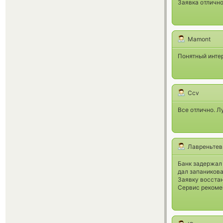
Заявка отлично
Mamont
Понятный инте
Ccv
Все отлично. Л
Лавреньтев
Банк задержал 
дал запаникова
Заявку восстан
Сервис рекоме