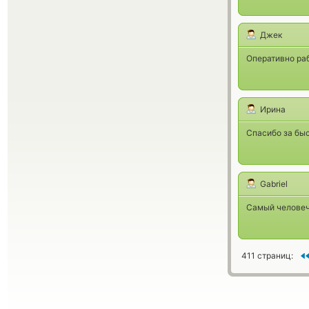
Джек
Оперативно раб
Ирина
Спасибо за бы
Gabriel
Самый человеч
411 страниц: