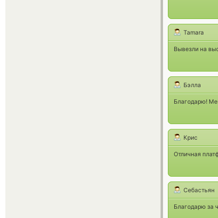
Tamara
Вывезли на вы
Бэлла
Благодарю! Мен
Крис
Отличная плат
Себастьян
Благодарю за 