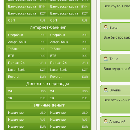
Все круто! Спа
Банковская карта
Банковская карта
BYN
BYN
Банковская карта
Банковская карта
KZT
KZT
СБП
СБП
RUB
RUB
Интернет-банкинг
Вика
Сбербанк
Сбербанк
RUB
RUB
Все быстро как
Альфа-Банк
Альфа-Банк
RUB
RUB
Т-Банк
Т-Банк
RUB
RUB
ВТБ
ВТБ
RUB
RUB
Таша
Приват 24
Приват 24
UAH
UAH
Благодарю за 
Kaspi Bank
Kaspi Bank
KZT
KZT
Revolut
Revolut
EUR
EUR
Денежные переводы
Dyenis
WU
WU
USD
USD
ЗК
ЗК
RUB
RUB
Все отлично и 
Наличные деньги
Наличные
Наличные
USD
USD
Наличные
Наличные
RUB
RUB
Анатолий
Наличные
Наличные
EUR
EUR