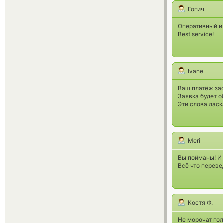
Гогич
Оперативный и
Best service!
Ivane
Ваш платёж за
Заявка будет 
Эти слова ласк
Meri
Вы пойманы! И 
Всё что переве
Костя Ф.
Не морочат гол