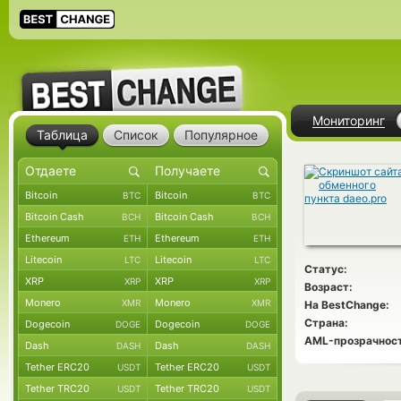
Мониторинг
Таблица
Список
Популярное
Bitcoin
Bitcoin
BTC
BTC
Bitcoin Cash
Bitcoin Cash
BCH
BCH
Ethereum
Ethereum
ETH
ETH
Litecoin
Litecoin
LTC
LTC
Статус:
XRP
XRP
XRP
XRP
Возраст:
Monero
Monero
XMR
XMR
На BestChange:
Страна:
Dogecoin
Dogecoin
DOGE
DOGE
AML-прозрачност
Dash
Dash
DASH
DASH
Tether ERC20
Tether ERC20
USDT
USDT
Tether TRC20
Tether TRC20
USDT
USDT