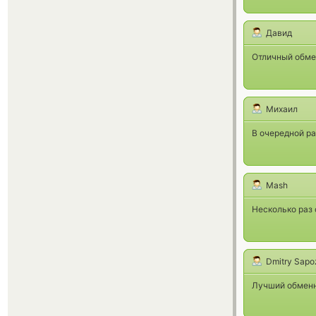
Давид
Отличный обме
Михаил
В очередной ра
Mash
Несколько раз 
Dmitry Sapo
Лучший обмен