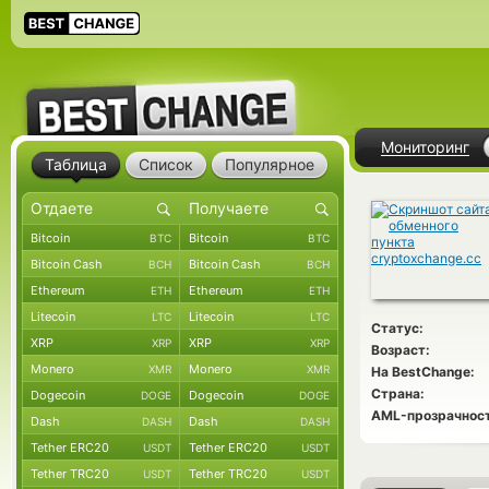
Мониторинг
Таблица
Список
Популярное
Bitcoin
Bitcoin
BTC
BTC
Bitcoin Cash
Bitcoin Cash
BCH
BCH
Ethereum
Ethereum
ETH
ETH
Litecoin
Litecoin
LTC
LTC
Статус:
XRP
XRP
XRP
XRP
Возраст:
Monero
Monero
XMR
XMR
На BestChange:
Страна:
Dogecoin
Dogecoin
DOGE
DOGE
AML-прозрачност
Dash
Dash
DASH
DASH
Tether ERC20
Tether ERC20
USDT
USDT
Tether TRC20
Tether TRC20
USDT
USDT