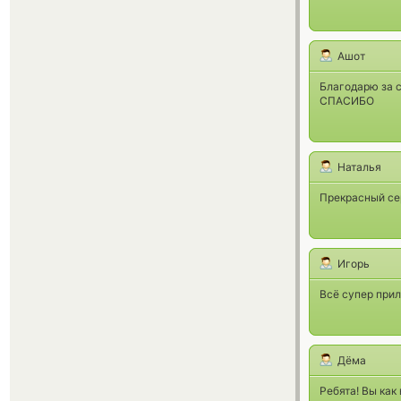
Ашот
Благодарю за с
СПАСИБО
Наталья
Прекрасный сер
Игорь
Всё супер прил
Дёма
Ребята! Вы как