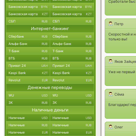
Сработали быст
Банковская карта
Банковская карта
BYN
BYN
Банковская карта
Банковская карта
KZT
KZT
СБП
СБП
RUB
RUB
Петр
Интернет-банкинг
Скоростной и н
Сбербанк
Сбербанк
RUB
RUB
только вы!
Альфа-Банк
Альфа-Банк
RUB
RUB
Т-Банк
Т-Банк
RUB
RUB
ВТБ
ВТБ
RUB
RUB
Яков Зайце
Приват 24
Приват 24
UAH
UAH
Уже не первый 
Kaspi Bank
Kaspi Bank
KZT
KZT
Revolut
Revolut
EUR
EUR
Денежные переводы
Сёма
WU
WU
USD
USD
ЗК
ЗК
RUB
RUB
Благодарю! пе
Наличные деньги
Наличные
Наличные
USD
USD
Наличные
Наличные
RUB
RUB
Олег
Наличные
Наличные
EUR
EUR