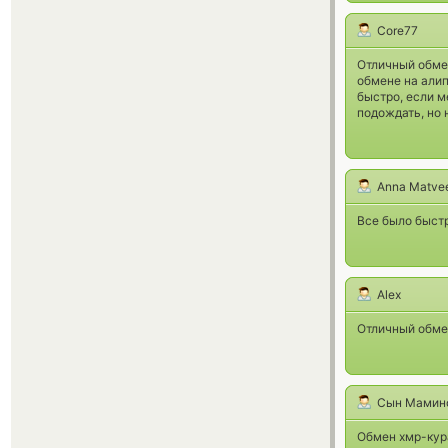
Core77
Отличный обме
обмене на алип
быстро, если м
подождать, но 
Anna Matve
Все было быстр
Alex
Отличный обмен
Сын Мамин
Обмен хмр-кур