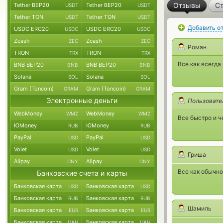
Отзывы
Ст
Tether BEP20
Tether BEP20
USDT
USDT
Tether TON
Tether TON
USDT
USDT
Добавить о
USDC ERC20
USDC ERC20
USDC
USDC
Zcash
Zcash
ZEC
ZEC
Роман
TRON
TRON
TRX
TRX
Все как всегда
BNB BEP20
BNB BEP20
BNB
BNB
Solana
Solana
SOL
SOL
Gram (Toncoin)
Gram (Toncoin)
GRAM
GRAM
Электронные деньги
Пользовате
WebMoney
WebMoney
WMZ
WMZ
Все быстро и ч
ЮMoney
ЮMoney
RUB
RUB
PayPal
PayPal
USD
USD
Volet
Volet
USD
USD
Гриша
Alipay
Alipay
CNY
CNY
Все как обычно
Банковские счета и карты
Банковская карта
Банковская карта
USD
USD
Банковская карта
Банковская карта
RUB
RUB
Шамиль
Банковская карта
Банковская карта
EUR
EUR
Банковская карта
Банковская карта
UAH
UAH