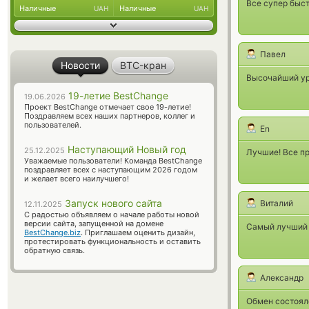
Все супер быст
Наличные
Наличные
UAH
UAH
Павел
Новости
BTC-кран
Высочайший ур
19-летие BestChange
19.06.2026
Проект BestChange отмечает свое 19-летие!
Поздравляем всех наших партнеров, коллег и
пользователей.
En
Наступающий Новый год
25.12.2025
Лучшие! Все п
Уважаемые пользователи! Команда BestChange
поздравляет всех с наступающим 2026 годом
и желает всего наилучшего!
Запуск нового сайта
Виталий
12.11.2025
С радостью объявляем о начале работы новой
версии сайта, запущенной на домене
Самый лучший и
BestChange.biz
. Приглашаем оценить дизайн,
протестировать функциональность и оставить
обратную связь.
Александр
Обмен состоял