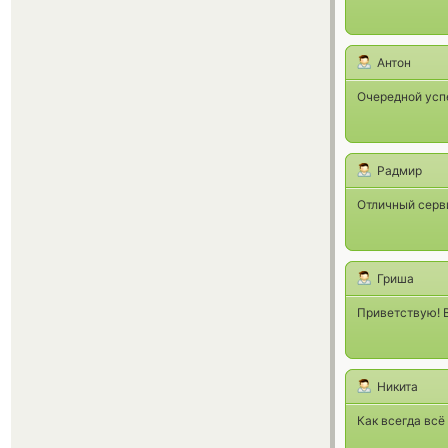
Антон
Очередной усп
Радмир
Отличный серв
Гриша
Приветствую! 
Никита
Как всегда всё