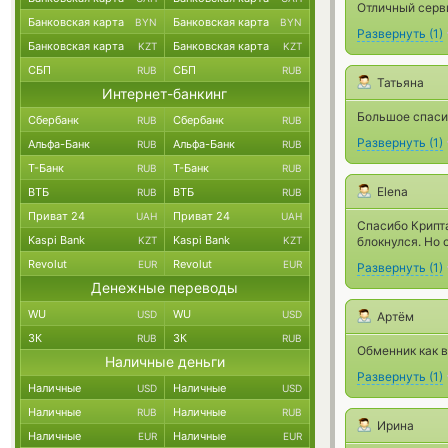
Отличный серви
Банковская карта
Банковская карта
BYN
BYN
Развернуть
(
1
)
Банковская карта
Банковская карта
KZT
KZT
СБП
СБП
RUB
RUB
Татьяна
Интернет-банкинг
Большое спаси
Сбербанк
Сбербанк
RUB
RUB
Развернуть
(
1
)
Альфа-Банк
Альфа-Банк
RUB
RUB
Т-Банк
Т-Банк
RUB
RUB
Elena
ВТБ
ВТБ
RUB
RUB
Приват 24
Приват 24
UAH
UAH
Спасибо Крипта
Kaspi Bank
Kaspi Bank
KZT
KZT
блокнулся. Но 
Revolut
Revolut
EUR
EUR
Развернуть
(
1
)
Денежные переводы
WU
WU
USD
USD
Артём
ЗК
ЗК
RUB
RUB
Обменник как в
Наличные деньги
Развернуть
(
1
)
Наличные
Наличные
USD
USD
Наличные
Наличные
RUB
RUB
Ирина
Наличные
Наличные
EUR
EUR