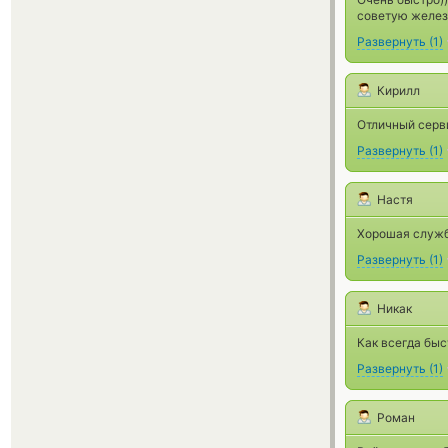
советую желез
Развернуть
(
1
)
Кирилл
Отличный серви
Развернуть
(
1
)
Настя
Хорошая служба
Развернуть
(
1
)
Никак
Как всегда быс
Развернуть
(
1
)
Роман