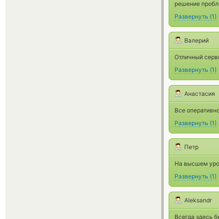
решение пробле
Развернуть
(
1
)
Валерий
Отличный серви
Развернуть
(
1
)
Анастасия
Все оперативно
Развернуть
(
1
)
Петр
На высшем уро
Развернуть
(
1
)
Aleksandr
Всегда здесь б