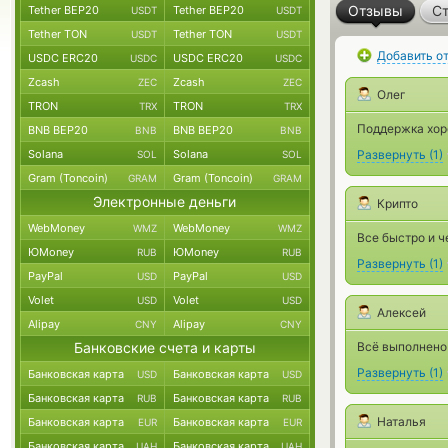
Отзывы
Ст
Tether BEP20
Tether BEP20
USDT
USDT
Tether TON
Tether TON
USDT
USDT
Добавить о
USDC ERC20
USDC ERC20
USDC
USDC
Zcash
Zcash
ZEC
ZEC
Олег
TRON
TRON
TRX
TRX
Поддержка хор
BNB BEP20
BNB BEP20
BNB
BNB
Solana
Solana
Развернуть
(
1
)
SOL
SOL
Gram (Toncoin)
Gram (Toncoin)
GRAM
GRAM
Электронные деньги
Крипто
WebMoney
WebMoney
WMZ
WMZ
Все быстро и ч
ЮMoney
ЮMoney
RUB
RUB
Развернуть
(
1
)
PayPal
PayPal
USD
USD
Volet
Volet
USD
USD
Алексей
Alipay
Alipay
CNY
CNY
Банковские счета и карты
Всё выполнено
Развернуть
(
1
)
Банковская карта
Банковская карта
USD
USD
Банковская карта
Банковская карта
RUB
RUB
Наталья
Банковская карта
Банковская карта
EUR
EUR
Банковская карта
Банковская карта
UAH
UAH