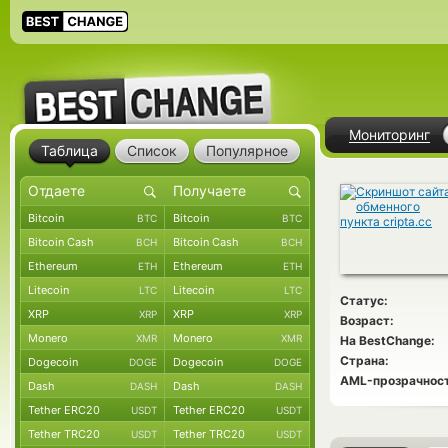
Мониторинг
Таблица
Список
Популярное
Bitcoin
Bitcoin
BTC
BTC
Bitcoin Cash
Bitcoin Cash
BCH
BCH
Ethereum
Ethereum
ETH
ETH
Litecoin
Litecoin
LTC
LTC
Статус:
XRP
XRP
XRP
XRP
Возраст:
Monero
Monero
XMR
XMR
На BestChange:
Страна:
Dogecoin
Dogecoin
DOGE
DOGE
AML-прозрачност
Dash
Dash
DASH
DASH
Tether ERC20
Tether ERC20
USDT
USDT
Tether TRC20
Tether TRC20
USDT
USDT