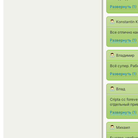
Развернуть
(
1
)
Konstantin 
Все отлично как
Развернуть
(
1
)
Владимир
Всё супер. Раб
Развернуть
(
1
)
Влад
Cripta cc fore
отдельный приве
Развернуть
(
1
)
Михаил
Быстро, удобно