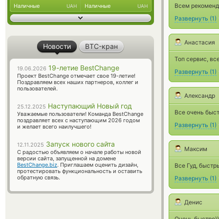
Всем рекоменд
Наличные
Наличные
UAH
UAH
Развернуть
(
1
)
Анастасия
Новости
BTC-кран
Топ сервис, вс
19-летие BestChange
19.06.2026
Развернуть
(
1
)
Проект BestChange отмечает свое 19-летие!
Поздравляем всех наших партнеров, коллег и
пользователей.
Александр
Наступающий Новый год
25.12.2025
Все очень быст
Уважаемые пользователи! Команда BestChange
поздравляет всех с наступающим 2026 годом
Развернуть
(
1
)
и желает всего наилучшего!
Запуск нового сайта
12.11.2025
Максим
С радостью объявляем о начале работы новой
версии сайта, запущенной на домене
BestChange.biz
. Приглашаем оценить дизайн,
Все Гуд, быстр
протестировать функциональность и оставить
обратную связь.
Развернуть
(
1
)
Денис
Очень быстро))