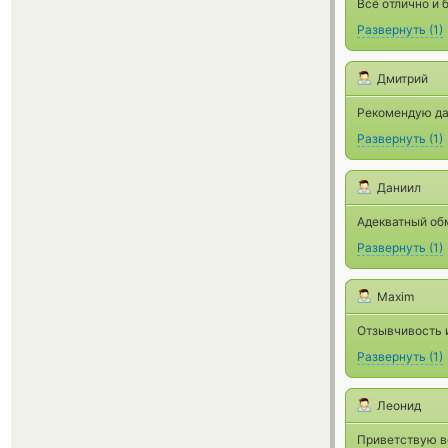
Всё отлично и 
Развернуть
(
1
)
Дмитрий
Рекомендую да
Развернуть
(
1
)
Даниил
Адекватный обм
Развернуть
(
1
)
Maxim
Отзывчивость и
Развернуть
(
1
)
Леонид
Приветствую вс