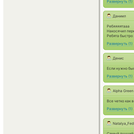
Развернуть
(
1
)
Даниил
Ребяяяятааа
Накосячил пере
Ребята быстро 
Развернуть
(
1
)
Денис
Если нужно быс
Развернуть
(
1
)
Alpha Green
Все четко как 
Развернуть
(
1
)
Natalya_Fed
Самый лучший о