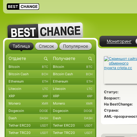
Мониторинг
Таблица
Список
Популярное
Bitcoin
Bitcoin
BTC
BTC
Bitcoin Cash
Bitcoin Cash
BCH
BCH
Ethereum
Ethereum
ETH
ETH
Litecoin
Litecoin
LTC
LTC
Статус:
XRP
XRP
XRP
XRP
Возраст:
Monero
Monero
XMR
XMR
На BestChange:
Страна:
Dogecoin
Dogecoin
DOGE
DOGE
AML-прозрачност
Dash
Dash
DASH
DASH
Tether ERC20
Tether ERC20
USDT
USDT
Tether TRC20
Tether TRC20
USDT
USDT