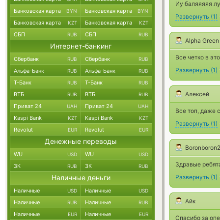
Иу баляяяяя л
Банковская карта
Банковская карта
BYN
BYN
Развернуть
(
1
)
Банковская карта
Банковская карта
KZT
KZT
СБП
СБП
RUB
RUB
Alpha Green
Интернет-банкинг
Все четко в это
Сбербанк
Сбербанк
RUB
RUB
Развернуть
(
1
)
Альфа-Банк
Альфа-Банк
RUB
RUB
Т-Банк
Т-Банк
RUB
RUB
Алексей
ВТБ
ВТБ
RUB
RUB
Приват 24
Приват 24
UAH
UAH
Все топ, даже
Kaspi Bank
Kaspi Bank
KZT
KZT
Развернуть
(
1
)
Revolut
Revolut
EUR
EUR
Денежные переводы
Boronboron
WU
WU
USD
USD
Здравые ребята
ЗК
ЗК
RUB
RUB
Наличные деньги
Развернуть
(
1
)
Наличные
Наличные
USD
USD
Айк
Наличные
Наличные
RUB
RUB
Наличные
Наличные
EUR
EUR
Спасибо за опе