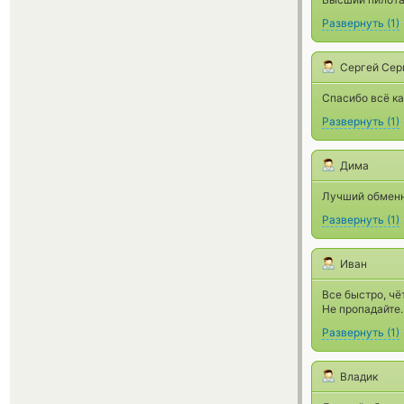
Развернуть
(
1
)
Сергей Сер
Спасибо всё ка
Развернуть
(
1
)
Дима
Лучший обменн
Развернуть
(
1
)
Иван
Все быстро, чё
Не пропадайте.
Развернуть
(
1
)
Владик