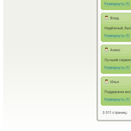
Развернуть
(
1
)
Влад
Надёжный, быс
Развернуть
(
1
)
Алекс
Лучший сервис
Развернуть
(
1
)
Илья
Поддержка мол
Развернуть
(
1
)
3 011 страниц: