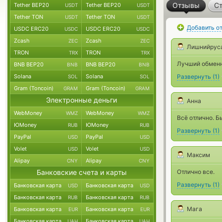
Отзывы
Ст
Tether BEP20
Tether BEP20
USDT
USDT
Tether TON
Tether TON
USDT
USDT
Добавить о
USDC ERC20
USDC ERC20
USDC
USDC
Zcash
Zcash
ZEC
ZEC
Лишнийрус
TRON
TRON
TRX
TRX
Лучший обменни
BNB BEP20
BNB BEP20
BNB
BNB
Solana
Solana
Развернуть
(
1
)
SOL
SOL
Gram (Toncoin)
Gram (Toncoin)
GRAM
GRAM
Электронные деньги
Анна
WebMoney
WebMoney
WMZ
WMZ
Всё отлично. Б
ЮMoney
ЮMoney
RUB
RUB
Развернуть
(
1
)
PayPal
PayPal
USD
USD
Volet
Volet
USD
USD
Максим
Alipay
Alipay
CNY
CNY
Банковские счета и карты
Отлично все.
Развернуть
(
1
)
Банковская карта
Банковская карта
USD
USD
Банковская карта
Банковская карта
RUB
RUB
Мага
Банковская карта
Банковская карта
EUR
EUR
Банковская карта
Банковская карта
UAH
UAH