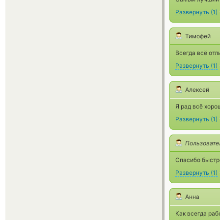
Развернуть
(
1
)
Тимофей
Всегда всё отл
Развернуть
(
1
)
Алексей
Я рад всё хоро
Развернуть
(
1
)
Пользовате
Спасибо быстр
Развернуть
(
1
)
Анна
Как всегда раб