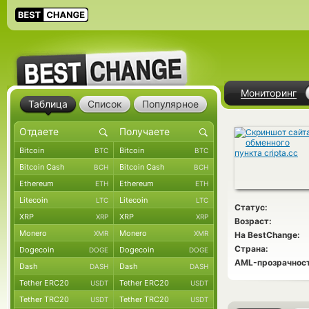
Мониторинг
Таблица
Список
Популярное
Bitcoin
Bitcoin
BTC
BTC
Bitcoin Cash
Bitcoin Cash
BCH
BCH
Ethereum
Ethereum
ETH
ETH
Litecoin
Litecoin
LTC
LTC
Статус:
XRP
XRP
XRP
XRP
Возраст:
Monero
Monero
XMR
XMR
На BestChange:
Страна:
Dogecoin
Dogecoin
DOGE
DOGE
AML-прозрачност
Dash
Dash
DASH
DASH
Tether ERC20
Tether ERC20
USDT
USDT
Tether TRC20
Tether TRC20
USDT
USDT