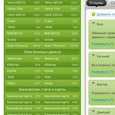
Отзывы
Ст
Tether BEP20
Tether BEP20
USDT
USDT
Tether TON
Tether TON
USDT
USDT
Добавить о
USDC ERC20
USDC ERC20
USDC
USDC
Zcash
Zcash
ZEC
ZEC
Rom
TRON
TRON
TRX
TRX
Обменый сервис
BNB BEP20
BNB BEP20
BNB
BNB
приятно с ними
Solana
Solana
SOL
SOL
Развернуть
(
1
)
Gram (Toncoin)
Gram (Toncoin)
GRAM
GRAM
Электронные деньги
Евгений
WebMoney
WebMoney
WMZ
WMZ
ЮMoney
ЮMoney
RUB
RUB
Все отлично, п
PayPal
PayPal
USD
USD
Развернуть
(
1
)
Volet
Volet
USD
USD
Alipay
Alipay
CNY
CNY
Виктор
Банковские счета и карты
Я вернулся к т
Банковская карта
Банковская карта
USD
USD
Развернуть
(
1
)
Банковская карта
Банковская карта
RUB
RUB
Банковская карта
Банковская карта
EUR
EUR
Дмитрий
Банковская карта
Банковская карта
UAH
UAH