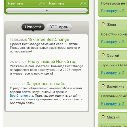
Пользуюсь не п
Наличные
Наличные
UAH
UAH
Развернуть
(
1
)
Женя
Новости
BTC-кран
Все отлично ка
19-летие BestChange
19.06.2026
Развернуть
(
1
)
Проект BestChange отмечает свое 19-летие!
Поздравляем всех наших партнеров, коллег и
пользователей.
Сергей
Наступающий Новый год
25.12.2025
Лучший из всех!
Уважаемые пользователи! Команда BestChange
поздравляет всех с наступающим 2026 годом
Развернуть
(
1
)
и желает всего наилучшего!
Запуск нового сайта
12.11.2025
Валентина
С радостью объявляем о начале работы новой
версии сайта, запущенной на домене
BestChange.biz
. Приглашаем оценить дизайн,
Отличный обме
протестировать функциональность и оставить
обратную связь.
Развернуть
(
1
)
Михаил
Все нормально