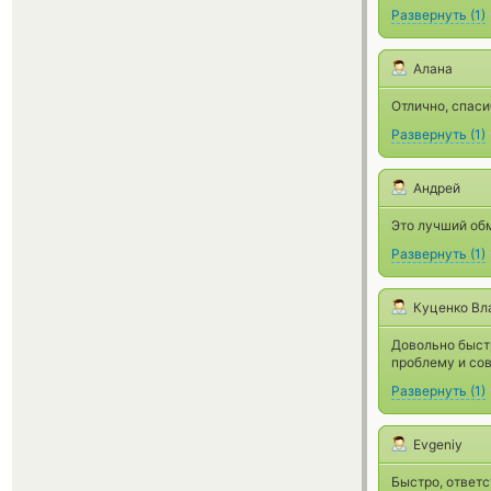
Развернуть
(
1
)
Алана
Отлично, спас
Развернуть
(
1
)
Андрей
Это лучший обм
Развернуть
(
1
)
Куценко Вл
Довольно быст
проблему и сов
Развернуть
(
1
)
Evgeniy
Быстро, ответс