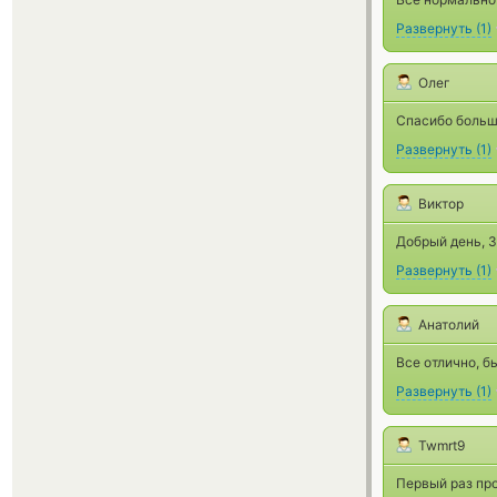
Развернуть
(
1
)
Олег
Спасибо больш
Развернуть
(
1
)
Виктор
Добрый день, 
Развернуть
(
1
)
Анатолий
Все отлично, б
Развернуть
(
1
)
Twmrt9
Первый раз про