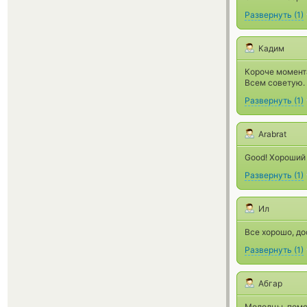
Развернуть
(
1
)
Кадим
Короче момента
Всем советую.
Развернуть
(
1
)
Arabrat
Good! Хороший 
Развернуть
(
1
)
Ил
Все хорошо, д
Развернуть
(
1
)
Абгар
Молодцы, помог