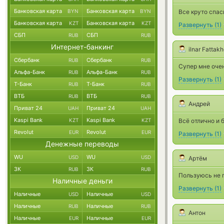
Банковская карта
Банковская карта
BYN
BYN
Все круто спас
Банковская карта
Банковская карта
KZT
KZT
Развернуть
(
1
)
СБП
СБП
RUB
RUB
Интернет-банкинг
ilnar Fattak
Сбербанк
Сбербанк
RUB
RUB
Супер мне очен
Альфа-Банк
Альфа-Банк
RUB
RUB
Развернуть
(
1
)
Т-Банк
Т-Банк
RUB
RUB
ВТБ
ВТБ
RUB
RUB
Андрей
Приват 24
Приват 24
UAH
UAH
Kaspi Bank
Kaspi Bank
KZT
KZT
Всё отлично и 
Revolut
Revolut
EUR
EUR
Развернуть
(
1
)
Денежные переводы
WU
WU
USD
USD
Артём
ЗК
ЗК
RUB
RUB
Пользуюсь не п
Наличные деньги
Развернуть
(
1
)
Наличные
Наличные
USD
USD
Наличные
Наличные
RUB
RUB
Антон
Наличные
Наличные
EUR
EUR