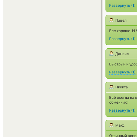
Развернуть
(
1
)
Павел
Все хорошо. И
Развернуть
(
1
)
Даниил
Быстрый и удоб
Развернуть
(
1
)
Никита
Всё всегда на 
обменник!
Развернуть
(
1
)
Макс
Отличный серви