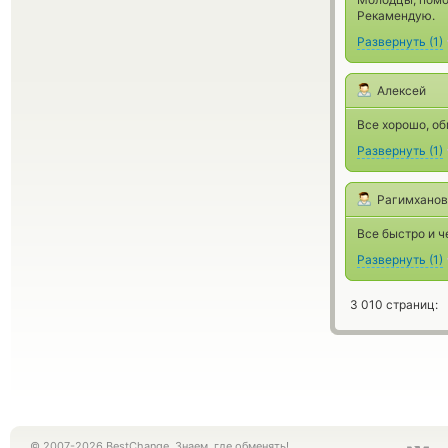
Рекамендую.
Развернуть
(
1
)
Алексей
Все хорошо, о
Развернуть
(
1
)
Рагимханов
Все быстро и ч
Развернуть
(
1
)
3 010 страниц:
© 2007-2026 BestChange. Знаем, где обменять!