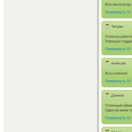
Все как всегда
Развернуть
(
1
)
Тигран
Отлично работ
Хорошая подде
Развернуть
(
1
)
Алексей
Все отлично!
Развернуть
(
1
)
Данила
Отличный обме
Один из моих 
Развернуть
(
1
)