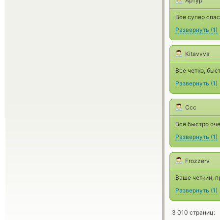
Артур
Все супер спас
Развернуть
(
1
)
Kitavvva
Все четко, быс
Развернуть
(
1
)
Ссс
Всё быстро оч
Развернуть
(
1
)
Frozzerv
Ваше четкий, п
Развернуть
(
1
)
3 010 страниц: