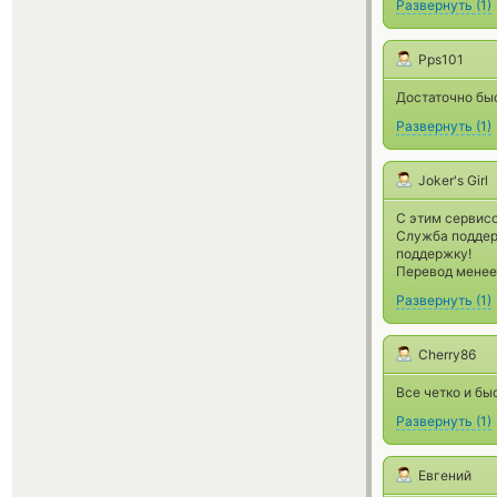
Развернуть
(
1
)
Pps101
Достаточно быс
Развернуть
(
1
)
Joker's Girl
С этим сервисо
Служба поддер
поддержку!
Перевод менее
Развернуть
(
1
)
Cherry86
Все четко и быс
Развернуть
(
1
)
Евгений