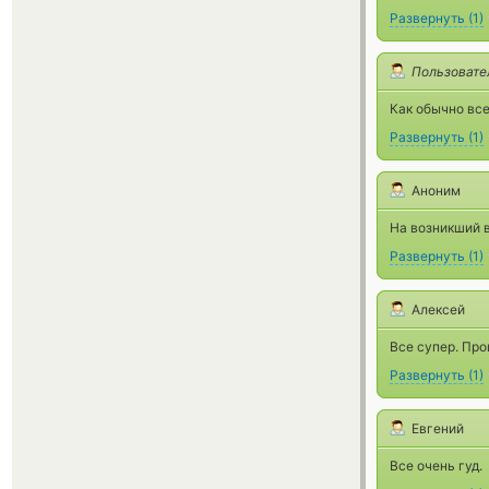
Развернуть
(
1
)
Пользовате
Как обычно все
Развернуть
(
1
)
Аноним
На возникший в
Развернуть
(
1
)
Алексей
Все супер. Про
Развернуть
(
1
)
Евгений
Все очень гуд.