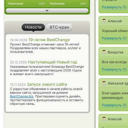
Наличные
Наличные
UAH
UAH
Развернуть
(
1
)
Алексей
Новости
BTC-кран
Хороший обменн
Развернуть
(
1
)
19-летие BestChange
19.06.2026
Проект BestChange отмечает свое 19-летие!
Поздравляем всех наших партнеров, коллег и
пользователей.
Вендэтка
Наступающий Новый год
Все как всегда 
25.12.2025
Уважаемые пользователи! Команда BestChange
Развернуть
(
1
)
поздравляет всех с наступающим 2026 годом
и желает всего наилучшего!
Aleksandr I
Запуск нового сайта
12.11.2025
С радостью объявляем о начале работы новой
версии сайта, запущенной на домене
Благодарю ком
BestChange.biz
. Приглашаем оценить дизайн,
рекомендую.
протестировать функциональность и оставить
обратную связь.
Развернуть
(
1
)
Алексей