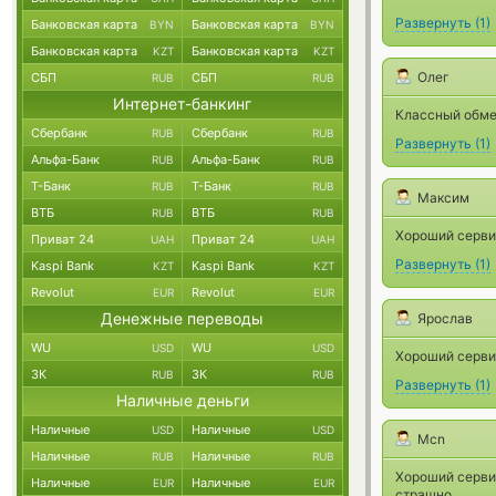
Развернуть
(
1
)
Банковская карта
Банковская карта
BYN
BYN
Банковская карта
Банковская карта
KZT
KZT
Олег
СБП
СБП
RUB
RUB
Интернет-банкинг
Классный обме
Сбербанк
Сбербанк
RUB
RUB
Развернуть
(
1
)
Альфа-Банк
Альфа-Банк
RUB
RUB
Т-Банк
Т-Банк
RUB
RUB
Максим
ВТБ
ВТБ
RUB
RUB
Хороший серви
Приват 24
Приват 24
UAH
UAH
Развернуть
(
1
)
Kaspi Bank
Kaspi Bank
KZT
KZT
Revolut
Revolut
EUR
EUR
Денежные переводы
Ярослав
WU
WU
USD
USD
Хороший сервис
ЗК
ЗК
RUB
RUB
Развернуть
(
1
)
Наличные деньги
Наличные
Наличные
USD
USD
Mcn
Наличные
Наличные
RUB
RUB
Хороший сервис
Наличные
Наличные
EUR
EUR
страшно.