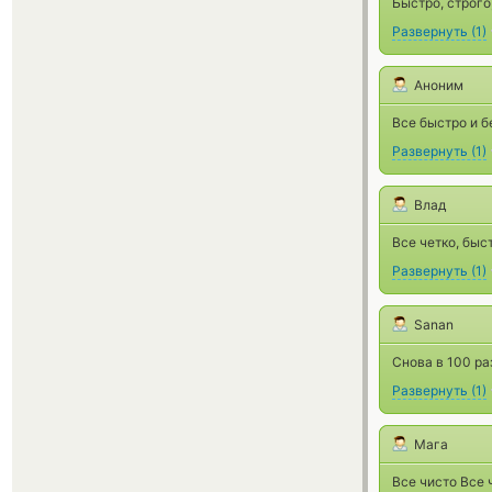
Быстро, строго
Развернуть
(
1
)
Аноним
Все быстро и бе
Развернуть
(
1
)
Влад
Все четко, быс
Развернуть
(
1
)
Sanan
Снова в 100 ра
Развернуть
(
1
)
Мага
Все чисто Все 