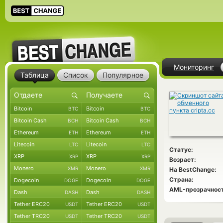
Мониторинг
Таблица
Список
Популярное
Bitcoin
Bitcoin
BTC
BTC
Bitcoin Cash
Bitcoin Cash
BCH
BCH
Ethereum
Ethereum
ETH
ETH
Litecoin
Litecoin
LTC
LTC
Статус:
XRP
XRP
XRP
XRP
Возраст:
Monero
Monero
XMR
XMR
На BestChange:
Страна:
Dogecoin
Dogecoin
DOGE
DOGE
AML-прозрачност
Dash
Dash
DASH
DASH
Tether ERC20
Tether ERC20
USDT
USDT
Tether TRC20
Tether TRC20
USDT
USDT