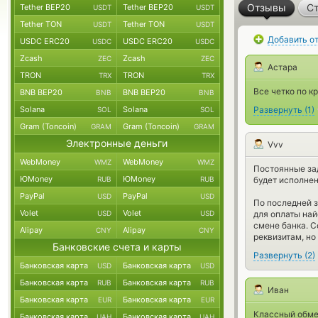
Отзывы
Ст
Tether BEP20
Tether BEP20
USDT
USDT
Tether TON
Tether TON
USDT
USDT
Добавить о
USDC ERC20
USDC ERC20
USDC
USDC
Zcash
Zcash
ZEC
ZEC
Астара
TRON
TRON
TRX
TRX
Все четко по к
BNB BEP20
BNB BEP20
BNB
BNB
Solana
Solana
Развернуть
(
1
)
SOL
SOL
Gram (Toncoin)
Gram (Toncoin)
GRAM
GRAM
Электронные деньги
Vvv
WebMoney
WebMoney
WMZ
WMZ
Постоянные зад
ЮMoney
ЮMoney
RUB
RUB
будет исполнен
PayPal
PayPal
USD
USD
По последней з
Volet
Volet
USD
USD
для оплаты най
смене банка. С
Alipay
Alipay
CNY
CNY
реквизитам, но
Банковские счета и карты
Развернуть
(
2
)
Банковская карта
Банковская карта
USD
USD
Банковская карта
Банковская карта
RUB
RUB
Иван
Банковская карта
Банковская карта
EUR
EUR
Классный обме
Банковская карта
Банковская карта
UAH
UAH