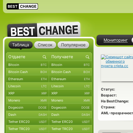
Мониторинг
Таблица
Список
Популярное
Bitcoin
Bitcoin
BTC
BTC
Bitcoin Cash
Bitcoin Cash
BCH
BCH
Ethereum
Ethereum
ETH
ETH
Litecoin
Litecoin
LTC
LTC
Статус:
XRP
XRP
XRP
XRP
Возраст:
Monero
Monero
XMR
XMR
На BestChange:
Страна:
Dogecoin
Dogecoin
DOGE
DOGE
AML-прозрачност
Dash
Dash
DASH
DASH
Tether ERC20
Tether ERC20
USDT
USDT
Tether TRC20
Tether TRC20
USDT
USDT