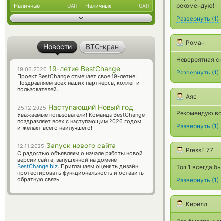
рекомендую!
Наличные
Наличные
UAH
UAH
Развернуть
(
1
)
Роман
Новости
BTC-кран
Невероятная ск
19-летие BestChange
19.06.2026
Развернуть
(
1
)
Проект BestChange отмечает свое 19-летие!
Поздравляем всех наших партнеров, коллег и
пользователей.
Аяс
Наступающий Новый год
25.12.2025
Рекомендую вс
Уважаемые пользователи! Команда BestChange
поздравляет всех с наступающим 2026 годом
Развернуть
(
1
)
и желает всего наилучшего!
Запуск нового сайта
12.11.2025
PressF 77
С радостью объявляем о начале работы новой
версии сайта, запущенной на домене
BestChange.biz
. Приглашаем оценить дизайн,
Топ 1 всегда б
протестировать функциональность и оставить
обратную связь.
Развернуть
(
1
)
Кирилл
Все быстро и о