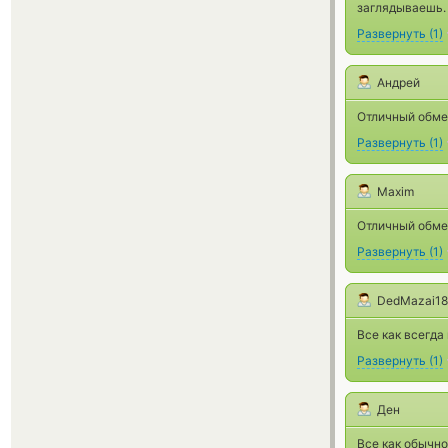
заглядываешь.
Развернуть
(
1
)
Андрей
Отличный обме
Развернуть
(
1
)
Maxim
Отличный обме
Развернуть
(
1
)
DedMazai18
Все как всегда
Развернуть
(
1
)
Ден
Все как обычно