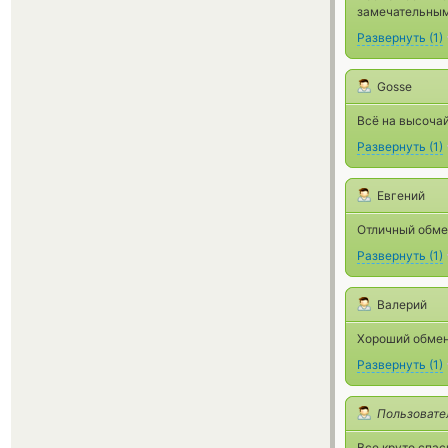
замечательным
Развернуть
(
1
)
Gosse
Всё на высочай
Развернуть
(
1
)
Евгений
Отличный обме
Развернуть
(
1
)
Валерий
Хороший обмен
Развернуть
(
1
)
Пользовате
Все круто спас