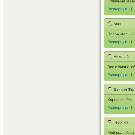
Отличный обме
Развернуть
(
1
)
Анон
Положительный
Развернуть
(
1
)
Николай
Все отлично, о
Развернуть
(
1
)
Даниил Жел
Хороший обмен
Развернуть
(
1
)
Георгий
Мой родной и т