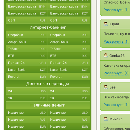
Спасибо. Все к
Банковская карта
Банковская карта
BYN
BYN
Развернуть
(
1
)
Банковская карта
Банковская карта
KZT
KZT
СБП
СБП
RUB
RUB
Юрий
Интернет-банкинг
Помогли, ну в о
Сбербанк
Сбербанк
RUB
RUB
Развернуть
(
1
)
Альфа-Банк
Альфа-Банк
RUB
RUB
Т-Банк
Т-Банк
RUB
RUB
Genka46
ВТБ
ВТБ
RUB
RUB
Приват 24
Приват 24
UAH
UAH
Катенька опера
Kaspi Bank
Kaspi Bank
KZT
KZT
Развернуть
(
1
)
Revolut
Revolut
EUR
EUR
Денежные переводы
Еее
WU
WU
USD
USD
Всё как всегда
ЗК
ЗК
RUB
RUB
Наличные деньги
Развернуть
(
1
)
Наличные
Наличные
USD
USD
Михаил
Наличные
Наличные
RUB
RUB
Наличные
Наличные
EUR
EUR
Обращаюсь час