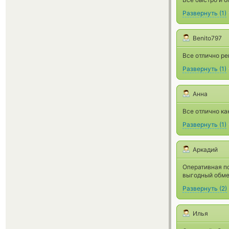
Развернуть
(
1
)
Benito797
Все отлично р
Развернуть
(
1
)
Анна
Все отлично ка
Развернуть
(
1
)
Аркадий
Оперативная п
выгодный обмен
Развернуть
(
2
)
Илья