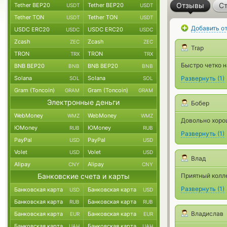
Отзывы
Ст
Tether BEP20
Tether BEP20
USDT
USDT
Tether TON
Tether TON
USDT
USDT
Добавить о
USDC ERC20
USDC ERC20
USDC
USDC
Zcash
Zcash
ZEC
ZEC
Trap
TRON
TRON
TRX
TRX
Быстро четко 
BNB BEP20
BNB BEP20
BNB
BNB
Solana
Solana
Развернуть
(
1
)
SOL
SOL
Gram (Toncoin)
Gram (Toncoin)
GRAM
GRAM
Электронные деньги
Бобер
WebMoney
WebMoney
WMZ
WMZ
Довольно хорош
ЮMoney
ЮMoney
RUB
RUB
Развернуть
(
1
)
PayPal
PayPal
USD
USD
Volet
Volet
USD
USD
Влад
Alipay
Alipay
CNY
CNY
Банковские счета и карты
Приятный колле
Развернуть
(
1
)
Банковская карта
Банковская карта
USD
USD
Банковская карта
Банковская карта
RUB
RUB
Владислав
Банковская карта
Банковская карта
EUR
EUR
Банковская карта
Банковская карта
UAH
UAH