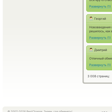
Развернуть
(
1
)
Георгий
Нововведения в
решилось, как 
Развернуть
(
1
)
Дмитрий
Отличный обме
Развернуть
(
1
)
3 008 страниц:
© 2007-2026 BestChange. Знаем, где обменять!