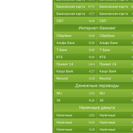
Банковская карта
Банковская карта
BYN
Банковская карта
Банковская карта
KZT
СБП
СБП
RUB
Интернет-банкинг
Сбербанк
Сбербанк
RUB
Альфа-Банк
Альфа-Банк
RUB
Т-Банк
Т-Банк
RUB
ВТБ
ВТБ
RUB
Приват 24
Приват 24
UAH
Kaspi Bank
Kaspi Bank
KZT
Revolut
Revolut
EUR
Денежные переводы
WU
WU
USD
ЗК
ЗК
RUB
Наличные деньги
Наличные
Наличные
USD
Наличные
Наличные
RUB
Наличные
Наличные
EUR