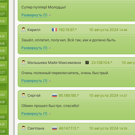
BYN
Супер пуппер! Молодцы!
KZT
Развернуть
(
1
)
RUB
Кирилл
162.19.97.*
10 августа 2024
14:46
RUB
Зашёл, оплатил, получил. Всё так, как и должно быть.
RUB
Развернуть
(
1
)
RUB
RUB
Малышева Майя Максимовна
23.158.104.*
10 авг
UAH
KZT
Очень полезный переключатель, очень быстрый.
EUR
Развернуть
(
1
)
USD
Сергей
95.189.185.*
10 августа 2024
14:37
RUB
Обмен прошел быстро. спасибо!
Развернуть
(
1
)
USD
RUB
Светлана
46.147.112.*
10 августа 2024
14:29
EUR