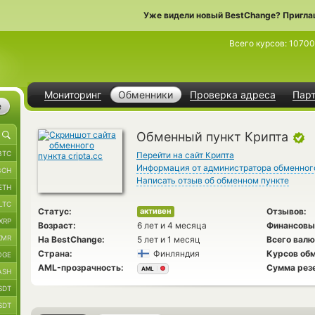
Уже видели новый BestChange? Пригла
Всего курсов:
1070
Мониторинг
Обменники
Проверка адреса
Пар
е
Обменный пункт Крипта
BTC
Перейти на сайт Крипта
Информация от администратора обменног
BCH
Написать отзыв об обменном пункте
ETH
LTC
Статус:
Отзывов:
активен
XRP
Возраст:
6 лет и 4 месяца
Финансовы
XMR
На BestChange:
5 лет и 1 месяц
Всего валю
Страна:
Финляндия
Курсов обм
OGE
AML-прозрачность:
Сумма рез
AML
ASH
SDT
SDT