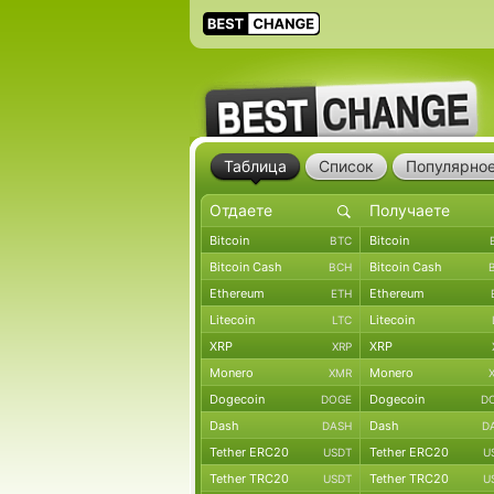
Таблица
Список
Популярно
Bitcoin
Bitcoin
BTC
Bitcoin Cash
Bitcoin Cash
BCH
Ethereum
Ethereum
ETH
Litecoin
Litecoin
LTC
XRP
XRP
XRP
Monero
Monero
XMR
Dogecoin
Dogecoin
DOGE
D
Dash
Dash
DASH
D
Tether ERC20
Tether ERC20
USDT
U
Tether TRC20
Tether TRC20
USDT
U