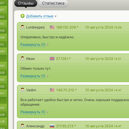
Отзывы
Статистика
SDT
SDT
Добавить отзыв
SDC
ZEC
Lordreaperj
169.150.209.*
10 августа 2024
15:09
TRX
Оперативно, быстро и надёжно.
BNB
Развернуть
(
1
)
SOL
RAM
Иван
57.129.1.*
10 августа 2024
15:01
MZ
Обмен только тут.
RUB
Развернуть
(
1
)
USD
USD
Vadim
146.70.210.*
10 августа 2024
14:47
CNY
Все работает удобно быстро и четко. Очень хорошая поддержк
обращения.
USD
Развернуть
(
1
)
RUB
EUR
Александр
217.65.213.*
10 августа 2024
14:47
UAH