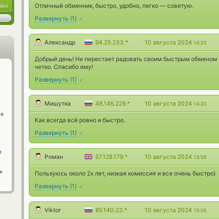
Отличный обменник, быстро, удобно, легко — советую.
UAH
Развернуть
(
1
)
Александр
94.25.233.*
10 августа 2024
14:23
Добрый день! Не перестает радовать своим быстрым обменом о
четко. Спасибо ему!
Развернуть
(
1
)
Мишутка
46.146.229.*
10 августа 2024
14:20
ge
Как всегда всё ровно и быстро.
Развернуть
(
1
)
й
Роман
57.128.179.*
10 августа 2024
13:59
ь
Пользуюсь около 2х лет, низкая комиссия и все очень быстро)
Развернуть
(
1
)
Viktor
85.140.23.*
10 августа 2024
13:05