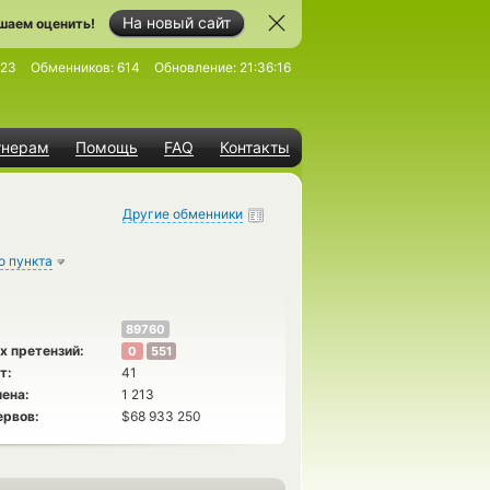
На новый сайт
шаем оценить!
023
Обменников:
614
Обновление:
21:36:16
тнерам
Помощь
FAQ
Контакты
Другие обменники
о пункта
89760
х претензий:
0
551
т:
41
ена:
1 213
ервов:
$68 933 250