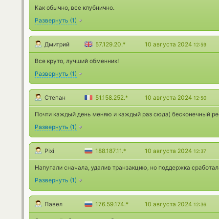
Как обычно, все клубнично.
Развернуть
(
1
)
Дмитрий
57.129.20.*
10 августа 2024
12:59
Все круто, лучший обменник!
Развернуть
(
1
)
Степан
51.158.252.*
10 августа 2024
12:50
Почти каждый день меняю и каждый раз сюда) бесконечный ре
Развернуть
(
1
)
Pixi
188.187.11.*
10 августа 2024
12:37
Напугали сначала, удалив транзакцию, но поддержка сработал
Развернуть
(
1
)
Павел
176.59.174.*
10 августа 2024
12:36