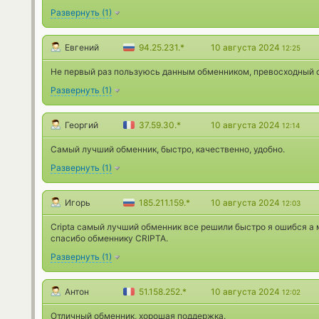
Развернуть
(
1
)
Евгений
94.25.231.*
10 августа 2024
12:25
Не первый раз пользуюсь данным обменником, превосходный с
Развернуть
(
1
)
Георгий
37.59.30.*
10 августа 2024
12:14
Самый лучший обменник, быстро, качественно, удобно.
Развернуть
(
1
)
Игорь
185.211.159.*
10 августа 2024
12:03
Cripta самый лучший обменник все решили быстро я ошибся а 
спасибо обменнику CRIPTA.
Развернуть
(
1
)
Антон
51.158.252.*
10 августа 2024
12:02
Отличный обменник, хорошая поддержка.