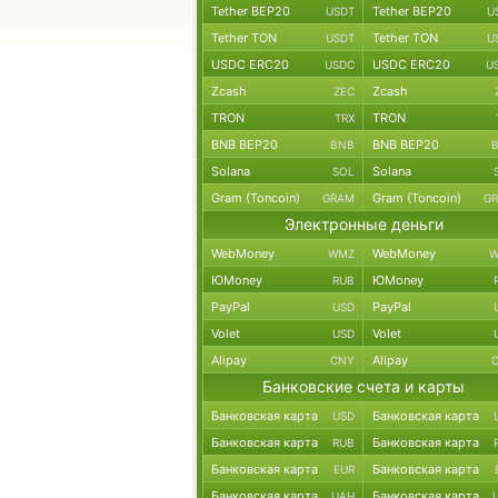
Tether BEP20
Tether BEP20
USDT
U
Tether TON
Tether TON
USDT
U
USDC ERC20
USDC ERC20
USDC
U
Zcash
Zcash
ZEC
TRON
TRON
TRX
BNB BEP20
BNB BEP20
BNB
Solana
Solana
SOL
Gram (Toncoin)
Gram (Toncoin)
GRAM
G
Электронные деньги
WebMoney
WebMoney
WMZ
W
ЮMoney
ЮMoney
RUB
PayPal
PayPal
USD
Volet
Volet
USD
Alipay
Alipay
CNY
Банковские счета и карты
Банковская карта
Банковская карта
USD
Банковская карта
Банковская карта
RUB
Банковская карта
Банковская карта
EUR
Банковская карта
Банковская карта
UAH