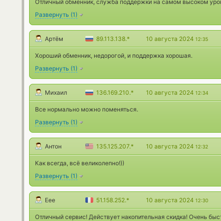
Отличный обменник, служба поддержки на самом высоком уровне
Развернуть
(
1
)
Артём
89.113.138.*
10 августа 2024
12:35
Хороший обменник, недорогой, и поддержка хорошая.
Развернуть
(
1
)
Михаил
136.169.210.*
10 августа 2024
12:34
Все нормально можно поменяться.
Развернуть
(
1
)
Антон
135.125.207.*
10 августа 2024
12:32
Как всегда, всё великолепно!))
Развернуть
(
1
)
Еее
51.158.252.*
10 августа 2024
12:30
Отличный сервис! Действует накопительная скидка! Очень быс