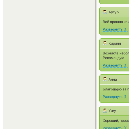
Артур
Всё прошло как
Развернуть
(
1
)
Кирилл
Возникла небол
Рекомендую!
Развернуть
(
1
)
Анна
Благодарю за 
Развернуть
(
1
)
Yury
Хороший, прове
Развернуть
(
1
)