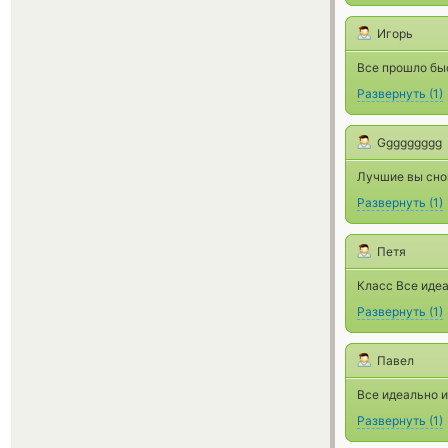
Игорь
Все прошло быс
Развернуть
(
1
)
Ggggggggg
Лучшие вы снов
Развернуть
(
1
)
Петя
Класс Все идеа
Развернуть
(
1
)
Павел
Все идеально и
Развернуть
(
1
)