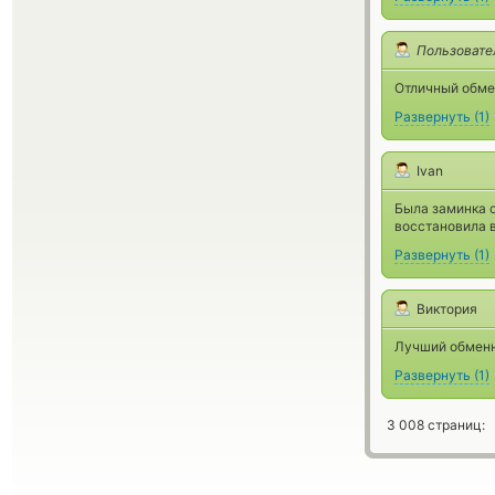
Пользовате
Отличный обме
Развернуть
(
1
)
Ivan
Была заминка с
восстановила в
Развернуть
(
1
)
Виктория
Лучший обменн
Развернуть
(
1
)
3 008 страниц: