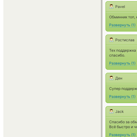
Pavel
Обминник топ,
Развернуть
(
1
)
Ростислав
Тех поддержка
спасибо.
Развернуть
(
1
)
Ден
Супер поддерж
Развернуть
(
1
)
Jack
Спасибо за обм
Всё быстро и ч
Развернуть
(
1
)