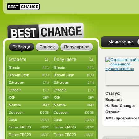
Мониторинг
Таблица
Список
Популярное
Bitcoin
Bitcoin
BTC
BTC
Bitcoin Cash
Bitcoin Cash
BCH
BCH
Ethereum
Ethereum
ETH
ETH
Litecoin
Litecoin
LTC
LTC
Статус:
XRP
XRP
XRP
XRP
Возраст:
Monero
Monero
XMR
XMR
На BestChange:
Страна:
Dogecoin
Dogecoin
DOGE
DOGE
AML-прозрачност
Dash
Dash
DASH
DASH
Tether ERC20
Tether ERC20
USDT
USDT
Tether TRC20
Tether TRC20
USDT
USDT