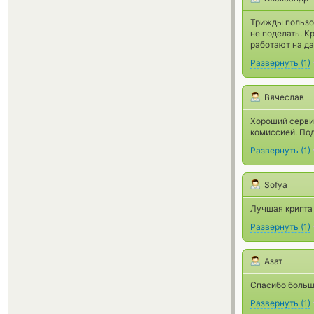
Трижды пользо
не поделать. К
работают на д
Развернуть
(
1
)
Вячеслав
Хороший серви
комиссией. По
Развернуть
(
1
)
Sofya
Лучшая крипта 
Развернуть
(
1
)
Азат
Спасибо больш
Развернуть
(
1
)