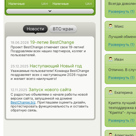
Всегда доволен
Наличные
Наличные
UAH
UAH
Развернуть
(
1
)
Макс
Новости
BTC-кран
Лучший обменни
19-летие BestChange
19.06.2026
Развернуть
(
1
)
Проект BestChange отмечает свое 19-летие!
Поздравляем всех наших партнеров, коллег и
пользователей.
Иван
Наступающий Новый год
25.12.2025
Отлично. В слу
Уважаемые пользователи! Команда BestChange
поздравляет всех с наступающим 2026 годом
Развернуть
(
1
)
и желает всего наилучшего!
Запуск нового сайта
12.11.2025
Екатерина
С радостью объявляем о начале работы новой
версии сайта, запущенной на домене
BestChange.biz
. Приглашаем оценить дизайн,
Крипта лучший
протестировать функциональность и оставить
техподдержка в
обратную связь.
"Крипта"- лучш
Развернуть
(
1
)
Александр