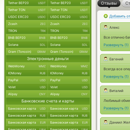
Отзывы
Ст
Tether BEP20
Tether BEP20
USDT
USDT
Tether TON
Tether TON
USDT
USDT
Добавить о
USDC ERC20
USDC ERC20
USDC
USDC
Zcash
Zcash
ZEC
ZEC
Алекс
TRON
TRON
TRX
TRX
Все отлично ба
BNB BEP20
BNB BEP20
BNB
BNB
Solana
Solana
Развернуть
(
1
)
SOL
SOL
Gram (Toncoin)
Gram (Toncoin)
GRAM
GRAM
Электронные деньги
Евгений
WebMoney
WebMoney
WMZ
WMZ
Всегда все опе
ЮMoney
ЮMoney
RUB
RUB
Развернуть
(
1
)
PayPal
PayPal
USD
USD
Volet
Volet
USD
USD
Виталий
Alipay
Alipay
CNY
CNY
Банковские счета и карты
Любимый обме
Развернуть
(
1
)
Банковская карта
Банковская карта
USD
USD
Банковская карта
Банковская карта
RUB
RUB
Даниил Жел
Банковская карта
Банковская карта
EUR
EUR
Банковская карта
Банковская карта
UAH
UAH