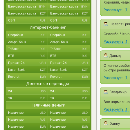
Хороший, наде
Банковская карта
Банковская карта
BYN
BYN
Развернуть
(
1
)
Банковская карта
Банковская карта
KZT
KZT
СБП
СБП
RUB
RUB
Шелест Гри
Интернет-банкинг
Спасибо! Что п
Сбербанк
Сбербанк
RUB
RUB
Развернуть
(
1
)
Альфа-Банк
Альфа-Банк
RUB
RUB
Т-Банк
Т-Банк
RUB
RUB
Давыд
ВТБ
ВТБ
RUB
RUB
Приват 24
Приват 24
UAH
UAH
Отлично срабо
Kaspi Bank
Kaspi Bank
KZT
KZT
быстро решила
Revolut
Revolut
EUR
EUR
Развернуть
(
1
)
Денежные переводы
WU
WU
USD
USD
Владимир
ЗК
ЗК
RUB
RUB
Все нормально,
Наличные деньги
Развернуть
(
1
)
Наличные
Наличные
USD
USD
Наличные
Наличные
RUB
RUB
Danny
Наличные
Наличные
EUR
EUR