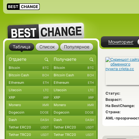
Мониторинг
Таблица
Список
Популярное
Bitcoin
Bitcoin
BTC
BTC
Bitcoin Cash
Bitcoin Cash
BCH
BCH
Ethereum
Ethereum
ETH
ETH
Litecoin
Litecoin
LTC
LTC
Статус:
XRP
XRP
XRP
XRP
Возраст:
Monero
Monero
XMR
XMR
На BestChange:
Страна:
Dogecoin
Dogecoin
DOGE
DOGE
AML-прозрачност
Dash
Dash
DASH
DASH
Tether ERC20
Tether ERC20
USDT
USDT
Tether TRC20
Tether TRC20
USDT
USDT