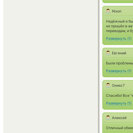
Nixon
Надёжный и бы
не прошёл в ав
переводам, и б
Развернуть
(
1
)
Евгений
Были проблемы
Развернуть
(
1
)
Оникс7
Спасибо! Все "к
Развернуть
(
1
)
Алексей
Отличный обмен