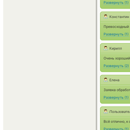
Развернуть
(
1
)
Константин
Превосходный о
Развернуть
(
1
)
Кирилл
Очень хороший
Развернуть
(
2
)
Елена
Заявка обработ
Развернуть
(
1
)
Пользовате
Всё отлично, к
Развернуть
(
1
)