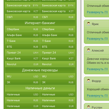
Банковская карта
Банковская карта
BYN
BYN
Отличный обме
Банковская карта
Банковская карта
KZT
KZT
Развернуть
(
1
)
СБП
СБП
RUB
RUB
Интернет-банкинг
Ярик
Сбербанк
Сбербанк
RUB
RUB
Отличный обме
Альфа-Банк
Альфа-Банк
RUB
RUB
Развернуть
(
1
)
Т-Банк
Т-Банк
RUB
RUB
ВТБ
ВТБ
RUB
RUB
Алексей
Приват 24
Приват 24
UAH
UAH
Kaspi Bank
Kaspi Bank
KZT
KZT
Девочки хорош
Обмен есть и 
Revolut
Revolut
EUR
EUR
Развернуть
(
1
)
Денежные переводы
WU
WU
USD
USD
Федор
ЗК
ЗК
RUB
RUB
Наличные деньги
Хороший обмен
Наличные
Наличные
USD
USD
Развернуть
(
1
)
Наличные
Наличные
RUB
RUB
Наличные
Наличные
EUR
EUR
Руслан