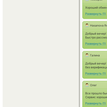
Хороший обмен
Развернуть
(
1
)
Hasanova R
Добрый вечер! 
Быстро рассмот
Развернуть
(
1
)
Галина
Добрый вечер! 
без верификаци
Развернуть
(
1
)
Олег
Все прошло бы
Сервис хороши
Развернуть
(
1
)