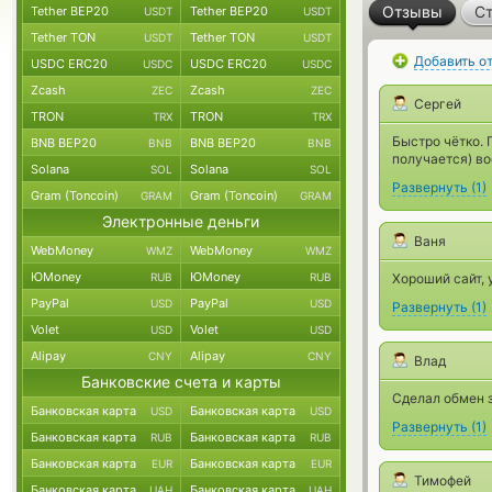
Отзывы
Ст
Tether BEP20
Tether BEP20
USDT
USDT
Tether TON
Tether TON
USDT
USDT
Добавить о
USDC ERC20
USDC ERC20
USDC
USDC
Zcash
Zcash
ZEC
ZEC
Сергей
TRON
TRON
TRX
TRX
Быстро чётко. 
BNB BEP20
BNB BEP20
BNB
BNB
получается) во
Solana
Solana
SOL
SOL
Развернуть
(
1
)
Gram (Toncoin)
Gram (Toncoin)
GRAM
GRAM
Электронные деньги
Ваня
WebMoney
WebMoney
WMZ
WMZ
ЮMoney
ЮMoney
RUB
RUB
Хороший сайт, 
PayPal
PayPal
USD
USD
Развернуть
(
1
)
Volet
Volet
USD
USD
Alipay
Alipay
CNY
CNY
Влад
Банковские счета и карты
Сделал обмен з
Банковская карта
Банковская карта
USD
USD
Развернуть
(
1
)
Банковская карта
Банковская карта
RUB
RUB
Банковская карта
Банковская карта
EUR
EUR
Тимофей
Банковская карта
Банковская карта
UAH
UAH