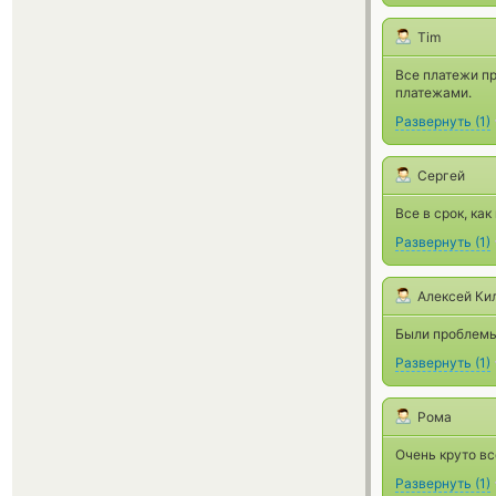
Tim
Все платежи пр
платежами.
Развернуть
(
1
)
Сергей
Все в срок, ка
Развернуть
(
1
)
Алексей Ки
Были проблемы
Развернуть
(
1
)
Рома
Очень круто вс
Развернуть
(
1
)