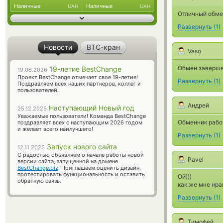
Наличные
Наличные
UAH
UAH
Отличный обмен
Развернуть
(
1
)
Новости
BTC-кран
Vaso
Обмен заверше
19-летие BestChange
19.06.2026
Проект BestChange отмечает свое 19-летие!
Развернуть
(
1
)
Поздравляем всех наших партнеров, коллег и
пользователей.
Андрей
Наступающий Новый год
25.12.2025
Уважаемые пользователи! Команда BestChange
Обменник рабо
поздравляет всех с наступающим 2026 годом
и желает всего наилучшего!
Развернуть
(
1
)
Запуск нового сайта
12.11.2025
С радостью объявляем о начале работы новой
Pavel
версии сайта, запущенной на домене
BestChange.biz
. Приглашаем оценить дизайн,
протестировать функциональность и оставить
Ой)))
обратную связь.
как же мне нра
Развернуть
(
1
)
Тимофей