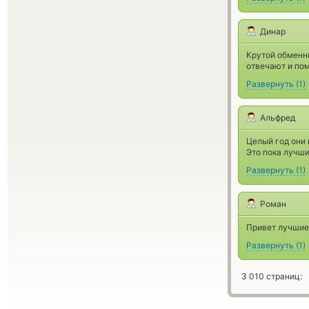
Динар
Крутой обменни
отвечают и по
Развернуть
(
1
)
Альфред
Целый год они 
Это пока лучши
Развернуть
(
1
)
Роман
Привет лучшие 
Развернуть
(
1
)
3 010 страниц: