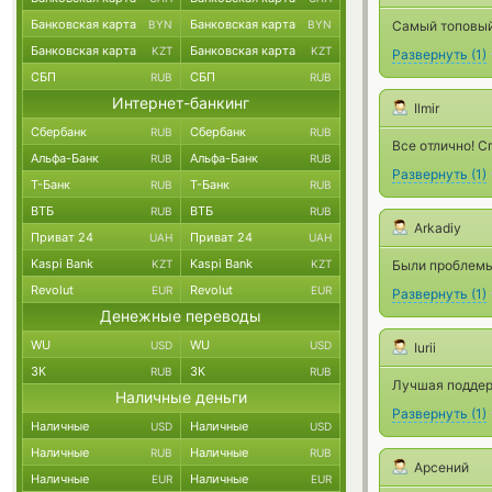
Банковская карта
Банковская карта
BYN
BYN
Самый топовый 
Банковская карта
Банковская карта
KZT
KZT
Развернуть
(
1
)
СБП
СБП
RUB
RUB
Интернет-банкинг
Ilmir
Сбербанк
Сбербанк
RUB
RUB
Все отлично! С
Альфа-Банк
Альфа-Банк
RUB
RUB
Развернуть
(
1
)
Т-Банк
Т-Банк
RUB
RUB
ВТБ
ВТБ
RUB
RUB
Arkadiy
Приват 24
Приват 24
UAH
UAH
Kaspi Bank
Kaspi Bank
KZT
KZT
Были проблемы
Revolut
Revolut
EUR
EUR
Развернуть
(
1
)
Денежные переводы
WU
WU
USD
USD
Iurii
ЗК
ЗК
RUB
RUB
Лучшая поддер
Наличные деньги
Развернуть
(
1
)
Наличные
Наличные
USD
USD
Наличные
Наличные
RUB
RUB
Арсений
Наличные
Наличные
EUR
EUR