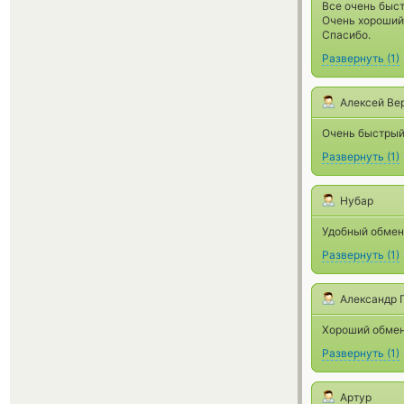
Все очень быст
Очень хороший
Спасибо.
Развернуть
(
1
)
Алексей Ве
Очень быстрый 
Развернуть
(
1
)
Нубар
Удобный обмен
Развернуть
(
1
)
Александр 
Хороший обмен
Развернуть
(
1
)
Артур