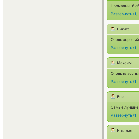
Нормальный об
Развернуть
(
1
)
Никита
Очень хороший
Развернуть
(
1
)
Максим
Очень классный
Развернуть
(
1
)
Все
Самые лучшие 
Развернуть
(
1
)
Наталия