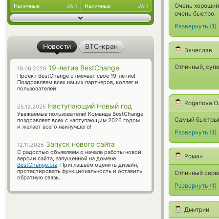
Очень хороший
Наличные
Наличные
UAH
UAH
очень быстро.
Развернуть
(
1
)
Новости
BTC-кран
Вячеслав
Отличный, суп
19-летие BestChange
19.06.2026
Проект BestChange отмечает свое 19-летие!
Поздравляем всех наших партнеров, коллег и
пользователей.
Roganova O.
Наступающий Новый год
25.12.2025
Уважаемые пользователи! Команда BestChange
Самый быстрый
поздравляет всех с наступающим 2026 годом
и желает всего наилучшего!
Развернуть
(
1
)
Запуск нового сайта
12.11.2025
С радостью объявляем о начале работы новой
Роман
версии сайта, запущенной на домене
BestChange.biz
. Приглашаем оценить дизайн,
протестировать функциональность и оставить
Отличный серви
обратную связь.
Развернуть
(
1
)
Дмитрий