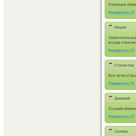
Отличный обме
Развернуть
(
1
)
Мария
Замечательный
всегда отвечаю
Развернуть
(
1
)
Станислав
Все четко и бы
Развернуть
(
1
)
Дмитрий
Лучший обменн
Развернуть
(
1
)
Cometa