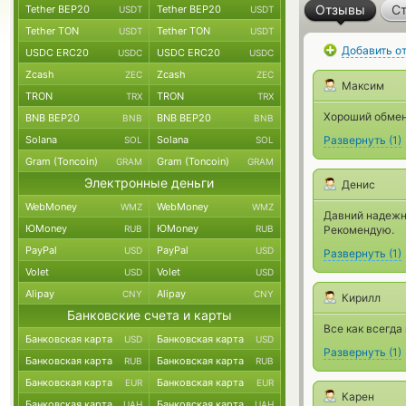
Отзывы
Ст
Tether BEP20
Tether BEP20
USDT
USDT
Tether TON
Tether TON
USDT
USDT
Добавить о
USDC ERC20
USDC ERC20
USDC
USDC
Zcash
Zcash
ZEC
ZEC
Максим
TRON
TRON
TRX
TRX
Хороший обмен
BNB BEP20
BNB BEP20
BNB
BNB
Solana
Solana
Развернуть
(
1
)
SOL
SOL
Gram (Toncoin)
Gram (Toncoin)
GRAM
GRAM
Электронные деньги
Денис
WebMoney
WebMoney
WMZ
WMZ
Давний надежн
ЮMoney
ЮMoney
RUB
RUB
Рекомендую.
PayPal
PayPal
USD
USD
Развернуть
(
1
)
Volet
Volet
USD
USD
Alipay
Alipay
CNY
CNY
Кирилл
Банковские счета и карты
Все как всегда
Банковская карта
Банковская карта
USD
USD
Развернуть
(
1
)
Банковская карта
Банковская карта
RUB
RUB
Банковская карта
Банковская карта
EUR
EUR
Карен
Банковская карта
Банковская карта
UAH
UAH