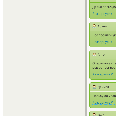
Давно пользуюс
Развернуть
(
1
)
Артем
Все прошло иде
Развернуть
(
1
)
Антон
Оперативная т
решает вопрос 
Развернуть
(
1
)
Даниил
Пользуюсь дав
Развернуть
(
1
)
Ilmir