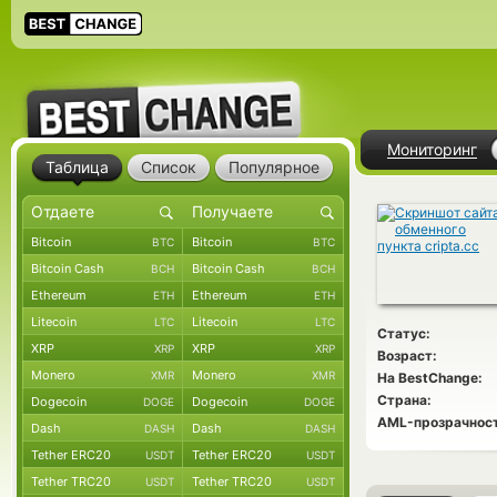
Мониторинг
Таблица
Список
Популярное
Bitcoin
Bitcoin
BTC
BTC
Bitcoin Cash
Bitcoin Cash
BCH
BCH
Ethereum
Ethereum
ETH
ETH
Litecoin
Litecoin
LTC
LTC
Статус:
XRP
XRP
XRP
XRP
Возраст:
Monero
Monero
XMR
XMR
На BestChange:
Страна:
Dogecoin
Dogecoin
DOGE
DOGE
AML-прозрачност
Dash
Dash
DASH
DASH
Tether ERC20
Tether ERC20
USDT
USDT
Tether TRC20
Tether TRC20
USDT
USDT