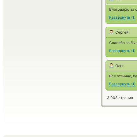
Благодарю за с
Развернуть
(
1
)
Сергей
Спасибо за быс
Развернуть
(
1
)
Олег
Все отлично, б
Развернуть
(
1
)
3 008 страниц: