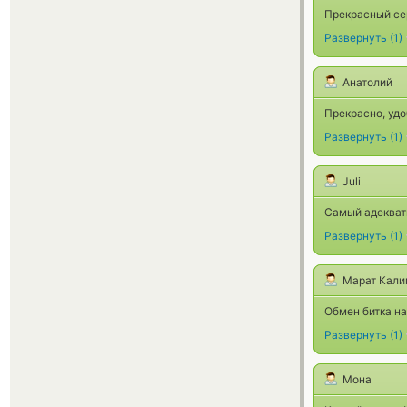
Прекрасный се
Развернуть
(
1
)
Анатолий
Прекрасно, удо
Развернуть
(
1
)
Juli
Самый адекват
Развернуть
(
1
)
Марат Кали
Обмен битка на
Развернуть
(
1
)
Мона