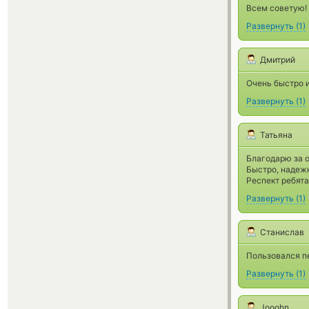
Всем советую!
Развернуть
(
1
)
Дмитрий
Очень быстро 
Развернуть
(
1
)
Татьяна
Благодарю за 
Быстро, надежн
Респект ребята
Развернуть
(
1
)
Станислав
Пользовался пе
Развернуть
(
1
)
Jooohn