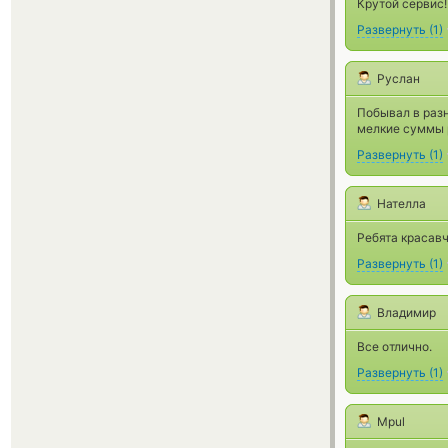
Крутой сервис!
Развернуть
(
1
)
Руслан
Побывал в разн
мелкие суммы 
Развернуть
(
1
)
Нателла
Ребята красавч
Развернуть
(
1
)
Владимир
Все отлично.
Развернуть
(
1
)
Mpul