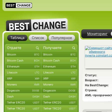
Мониторинг
Таблица
Список
Популярное
Bitcoin
Bitcoin
BTC
BTC
Bitcoin Cash
Bitcoin Cash
BCH
BCH
Ethereum
Ethereum
ETH
ETH
Litecoin
Litecoin
LTC
LTC
Статус:
XRP
XRP
XRP
XRP
Возраст:
Monero
Monero
XMR
XMR
На BestChange:
Страна:
Dogecoin
Dogecoin
DOGE
DOGE
AML-прозрачност
Dash
Dash
DASH
DASH
Tether ERC20
Tether ERC20
USDT
USDT
Tether TRC20
Tether TRC20
USDT
USDT