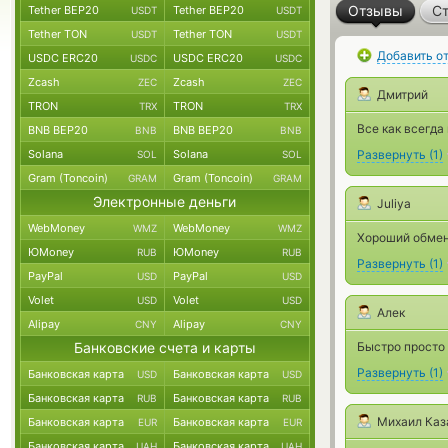
Отзывы
Ст
Tether BEP20
Tether BEP20
USDT
USDT
Tether TON
Tether TON
USDT
USDT
Добавить о
USDC ERC20
USDC ERC20
USDC
USDC
Zcash
Zcash
ZEC
ZEC
Дмитрий
TRON
TRON
TRX
TRX
Все как всегд
BNB BEP20
BNB BEP20
BNB
BNB
Solana
Solana
Развернуть
(
1
)
SOL
SOL
Gram (Toncoin)
Gram (Toncoin)
GRAM
GRAM
Электронные деньги
Juliya
WebMoney
WebMoney
WMZ
WMZ
Хороший обменн
ЮMoney
ЮMoney
RUB
RUB
Развернуть
(
1
)
PayPal
PayPal
USD
USD
Volet
Volet
USD
USD
Алек
Alipay
Alipay
CNY
CNY
Банковские счета и карты
Быстро просто 
Развернуть
(
1
)
Банковская карта
Банковская карта
USD
USD
Банковская карта
Банковская карта
RUB
RUB
Михаил Каз
Банковская карта
Банковская карта
EUR
EUR
Банковская карта
Банковская карта
UAH
UAH