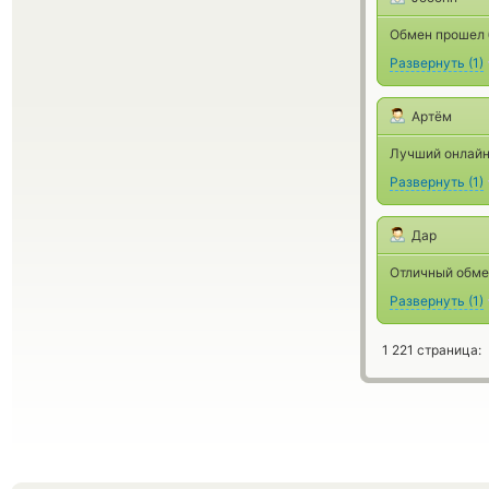
Обмен прошел б
Развернуть
(
1
)
Артём
Лучший онлайн
Развернуть
(
1
)
Дар
Отличный обме
Развернуть
(
1
)
1 221 страница: