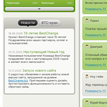
Всем причастны
Наличные
Наличные
UAH
UAH
Развернуть
(
1
)
Павел
Новости
BTC-кран
Платёж прошёл 
19-летие BestChange
19.06.2026
Развернуть
(
1
)
Проект BestChange отмечает свое 19-летие!
Поздравляем всех наших партнеров, коллег и
пользователей.
Дмитрий
Наступающий Новый год
25.12.2025
Отличный обмен
Уважаемые пользователи! Команда BestChange
этот вопрос в 
поздравляет всех с наступающим 2026 годом
и желает всего наилучшего!
Развернуть
(
1
)
Запуск нового сайта
12.11.2025
С радостью объявляем о начале работы новой
Ноу гейм
версии сайта, запущенной на домене
BestChange.biz
. Приглашаем оценить дизайн,
протестировать функциональность и оставить
Жду перевод с
обратную связь.
Развернуть
(
1
)
Юрий Март