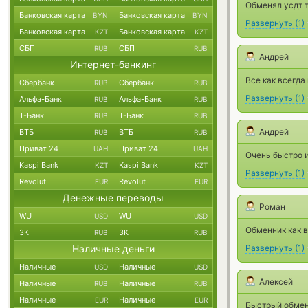
Обменял усдт т
Банковская карта
Банковская карта
BYN
BYN
Развернуть
(
1
)
Банковская карта
Банковская карта
KZT
KZT
СБП
СБП
RUB
RUB
Андрей
Интернет-банкинг
Все как всегда
Сбербанк
Сбербанк
RUB
RUB
Развернуть
(
1
)
Альфа-Банк
Альфа-Банк
RUB
RUB
Т-Банк
Т-Банк
RUB
RUB
Андрей
ВТБ
ВТБ
RUB
RUB
Приват 24
Приват 24
UAH
UAH
Очень быстро и
Kaspi Bank
Kaspi Bank
KZT
KZT
Развернуть
(
1
)
Revolut
Revolut
EUR
EUR
Денежные переводы
Роман
WU
WU
USD
USD
Обменник как в
ЗК
ЗК
RUB
RUB
Наличные деньги
Развернуть
(
1
)
Наличные
Наличные
USD
USD
Алексей
Наличные
Наличные
RUB
RUB
Наличные
Наличные
EUR
EUR
Быстрый обмен