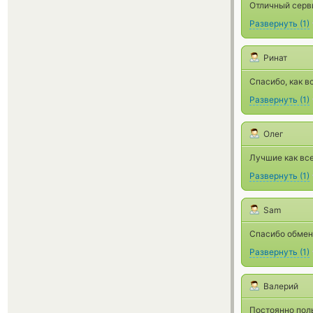
Отличный серв
Развернуть
(
1
)
Ринат
Спасибо, как в
Развернуть
(
1
)
Олег
Лучшие как все
Развернуть
(
1
)
Sam
Спасибо обменн
Развернуть
(
1
)
Валерий
Постоянно поль