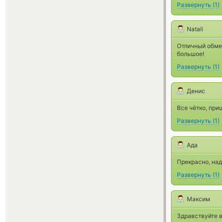
Развернуть
(
1
)
Natali
Отличный обме
большое!
Развернуть
(
1
)
Денис
Все чётко, при
Развернуть
(
1
)
Ада
Прекрасно, над
Развернуть
(
1
)
Максим
Здравствуйте в