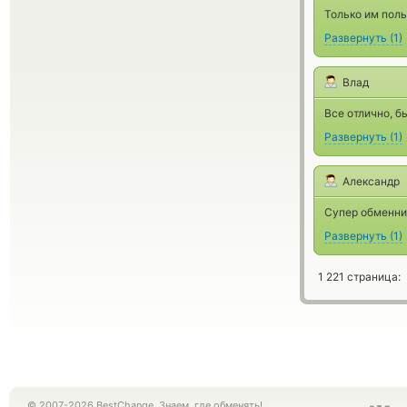
Только им пол
Развернуть
(
1
)
Влад
Все отлично, б
Развернуть
(
1
)
Александр
Супер обменник
Развернуть
(
1
)
1 221 страница:
© 2007-2026 BestChange. Знаем, где обменять!