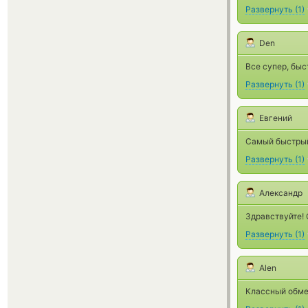
Развернуть
(
1
)
Den
Все супер, быс
Развернуть
(
1
)
Евгений
Самый быстрый
Развернуть
(
1
)
Александр
Здравствуйте! 
Развернуть
(
1
)
Alen
Классный обме