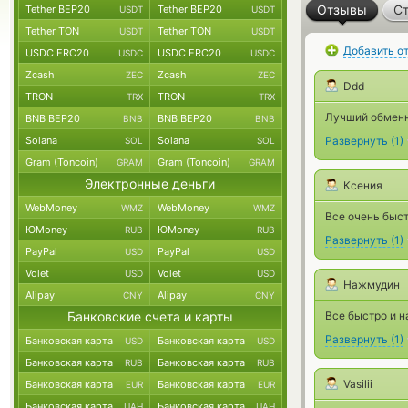
Отзывы
Ст
Tether BEP20
Tether BEP20
USDT
USDT
Tether TON
Tether TON
USDT
USDT
Добавить о
USDC ERC20
USDC ERC20
USDC
USDC
Zcash
Zcash
ZEC
ZEC
Ddd
TRON
TRON
TRX
TRX
Лучший обменн
BNB BEP20
BNB BEP20
BNB
BNB
Solana
Solana
Развернуть
(
1
)
SOL
SOL
Gram (Toncoin)
Gram (Toncoin)
GRAM
GRAM
Электронные деньги
Ксения
WebMoney
WebMoney
WMZ
WMZ
Все очень быст
ЮMoney
ЮMoney
RUB
RUB
Развернуть
(
1
)
PayPal
PayPal
USD
USD
Volet
Volet
USD
USD
Нажмудин
Alipay
Alipay
CNY
CNY
Банковские счета и карты
Все быстро и н
Развернуть
(
1
)
Банковская карта
Банковская карта
USD
USD
Банковская карта
Банковская карта
RUB
RUB
Vasilii
Банковская карта
Банковская карта
EUR
EUR
Банковская карта
Банковская карта
UAH
UAH