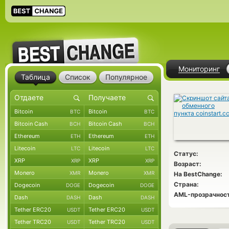
Мониторинг
Таблица
Список
Популярное
Bitcoin
Bitcoin
BTC
BTC
Bitcoin Cash
Bitcoin Cash
BCH
BCH
Ethereum
Ethereum
ETH
ETH
Litecoin
Litecoin
LTC
LTC
Статус:
XRP
XRP
XRP
XRP
Возраст:
Monero
Monero
XMR
XMR
На BestChange:
Страна:
Dogecoin
Dogecoin
DOGE
DOGE
AML-прозрачност
Dash
Dash
DASH
DASH
Tether ERC20
Tether ERC20
USDT
USDT
Tether TRC20
Tether TRC20
USDT
USDT