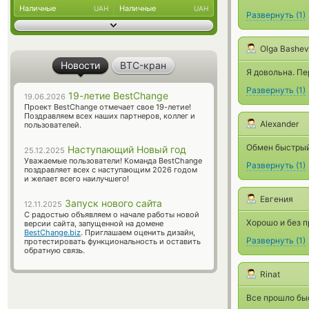
Наличные
Наличные
UAH
UAH
Развернуть
(
1
)
Olga Bashe
Новости
BTC-кран
Я довольна. П
Развернуть
(
1
)
19-летие BestChange
19.06.2026
Проект BestChange отмечает свое 19-летие!
Поздравляем всех наших партнеров, коллег и
Alexander
пользователей.
Обмен быстрый
Наступающий Новый год
25.12.2025
Уважаемые пользователи! Команда BestChange
Развернуть
(
1
)
поздравляет всех с наступающим 2026 годом
и желает всего наилучшего!
Евгения
Запуск нового сайта
12.11.2025
С радостью объявляем о начале работы новой
Хорошо и без п
версии сайта, запущенной на домене
BestChange.biz
. Приглашаем оценить дизайн,
Развернуть
(
1
)
протестировать функциональность и оставить
обратную связь.
Rinat
Все прошло бы