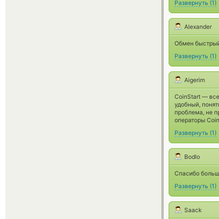
Развернуть
(
1
)
Alexander
Обмен быстрый,
Развернуть
(
1
)
Aigerim
CoinStart — вс
удобный, понят
проблема, не п
операторы Coin
Развернуть
(
1
)
Bodlo
Спасибо большо
Развернуть
(
1
)
Saack