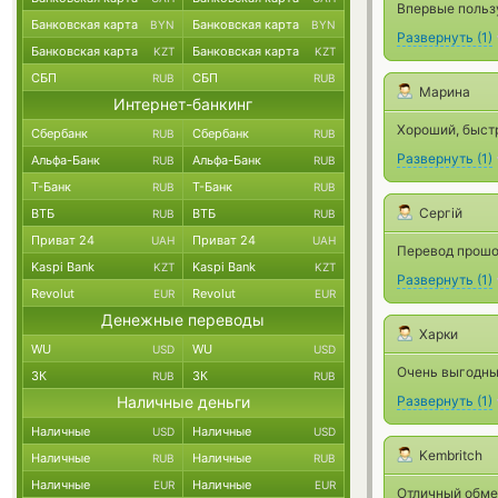
Впервые польз
Банковская карта
Банковская карта
BYN
BYN
Развернуть
(
1
)
Банковская карта
Банковская карта
KZT
KZT
СБП
СБП
RUB
RUB
Марина
Интернет-банкинг
Хороший, быст
Сбербанк
Сбербанк
RUB
RUB
Развернуть
(
1
)
Альфа-Банк
Альфа-Банк
RUB
RUB
Т-Банк
Т-Банк
RUB
RUB
Сергій
ВТБ
ВТБ
RUB
RUB
Приват 24
Приват 24
UAH
UAH
Перевод прошо
Kaspi Bank
Kaspi Bank
KZT
KZT
Развернуть
(
1
)
Revolut
Revolut
EUR
EUR
Денежные переводы
Харки
WU
WU
USD
USD
Очень выгодны
ЗК
ЗК
RUB
RUB
Наличные деньги
Развернуть
(
1
)
Наличные
Наличные
USD
USD
Kembritch
Наличные
Наличные
RUB
RUB
Наличные
Наличные
EUR
EUR
Отличный обме