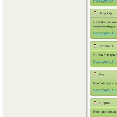
Развернуть
(
1
)
Надежда
Спасибо за ка
порекомендую 
Развернуть
(
1
)
Сергей Н
Очень быстрый
Развернуть
(
1
)
Олег
Все быстро и ч
Развернуть
(
1
)
Андрей
Все как всегда