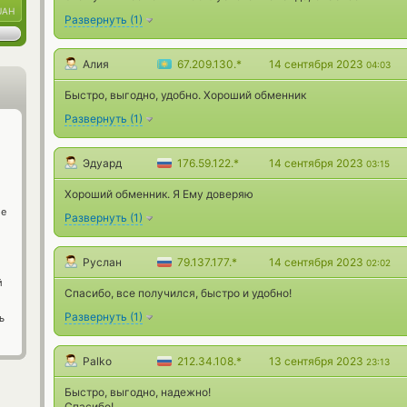
UAH
Развернуть
(
1
)
Алия
67.209.130.*
14 сентября 2023
04:03
Быстро, выгодно, удобно. Хороший обменник
Развернуть
(
1
)
Эдуард
176.59.122.*
14 сентября 2023
03:15
Хороший обменник. Я Ему доверяю
ge
Развернуть
(
1
)
Руслан
79.137.177.*
14 сентября 2023
02:02
й
Спасибо, все получился, быстро и удобно!
Развернуть
(
1
)
ь
Palko
212.34.108.*
13 сентября 2023
23:13
Быстро, выгодно, надежно!
Спасибо!