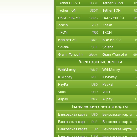
Tether BEP20
Tether BEP20
USDT
U
Tether TON
Tether TON
USDT
U
USDC ERC20
USDC ERC20
USDC
U
Zcash
Zcash
ZEC
TRON
TRON
TRX
BNB BEP20
BNB BEP20
BNB
Solana
Solana
SOL
Gram (Toncoin)
Gram (Toncoin)
GRAM
G
Электронные деньги
WebMoney
WebMoney
WMZ
W
ЮMoney
ЮMoney
RUB
PayPal
PayPal
USD
Volet
Volet
USD
Alipay
Alipay
CNY
Банковские счета и карты
Банковская карта
Банковская карта
USD
Банковская карта
Банковская карта
RUB
Банковская карта
Банковская карта
EUR
Банковская карта
Банковская карта
UAH