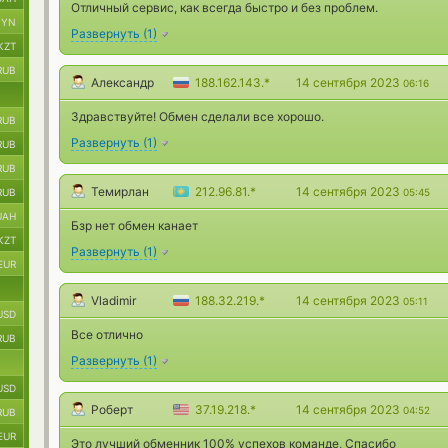
Отличный сервис, как всегда быстро и без проблем.
BYN
Развернуть
(
1
)
KZT
RUB
Александр
188.162.143.*
14 сентября 2023
06:16
Здравствуйте! Обмен сделали все хорошо.
RUB
Развернуть
(
1
)
RUB
RUB
Темирлан
212.96.81.*
14 сентября 2023
RUB
05:45
UAH
Бзр нет обмен канает
KZT
Развернуть
(
1
)
EUR
Vladimir
188.32.219.*
14 сентября 2023
05:11
USD
Все отлично
RUB
Развернуть
(
1
)
USD
Роберт
37.19.218.*
14 сентября 2023
04:52
RUB
EUR
Это лучший обменник 100% успехов команде, Спасибо