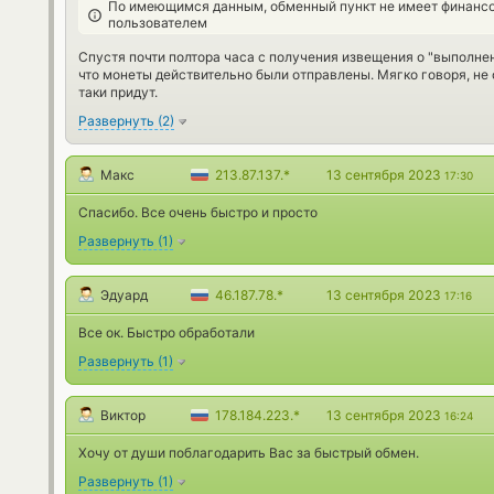
По имеющимся данным, обменный пункт не имеет финансо
пользователем
Спустя почти полтора часа с получения извещения о "выполнен
что монеты действительно были отправлены. Мягко говоря, не 
таки придут.
Развернуть
(
2
)
Макс
213.87.137.*
13 сентября 2023
17:30
Спасибо. Все очень быстро и просто
Развернуть
(
1
)
Эдуард
46.187.78.*
13 сентября 2023
17:16
Все ок. Быстро обработали
Развернуть
(
1
)
Виктор
178.184.223.*
13 сентября 2023
16:24
Хочу от души поблагодарить Вас за быстрый обмен.
Развернуть
(
1
)