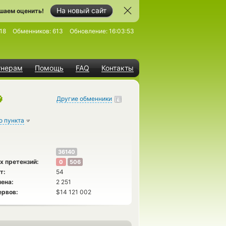
На новый сайт
шаем оценить!
18
Обменников:
613
Обновление:
16:03:53
тнерам
Помощь
FAQ
Контакты
Другие обменники
о пункта
36140
х претензий:
0
506
т:
54
ена:
2 251
ервов:
$14 121 002