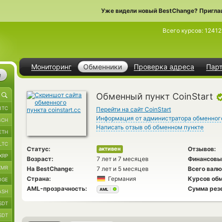
Уже видели новый BestChange? Пригла
Всего курсов:
12412
Мониторинг
Обменники
Проверка адреса
Пар
е
Обменный пункт CoinStart
BTC
Перейти на сайт CoinStart
Информация от администратора обменног
BCH
Написать отзыв об обменном пункте
ETH
LTC
Статус:
Отзывов:
активен
XRP
Возраст:
7 лет и 7 месяцев
Финансовы
XMR
На BestChange:
7 лет и 5 месяцев
Всего валю
Страна:
Германия
Курсов обм
OGE
AML-прозрачность:
Сумма рез
AML
ASH
SDT
SDT