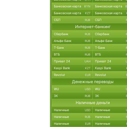
Банковская карта
Банковская карта
BYN
Банковская карта
Банковская карта
KZT
СБП
СБП
RUB
Интернет-банкинг
Сбербанк
Сбербанк
RUB
Альфа-Банк
Альфа-Банк
RUB
Т-Банк
Т-Банк
RUB
ВТБ
ВТБ
RUB
Приват 24
Приват 24
UAH
Kaspi Bank
Kaspi Bank
KZT
Revolut
Revolut
EUR
Денежные переводы
WU
WU
USD
ЗК
ЗК
RUB
Наличные деньги
Наличные
Наличные
USD
Наличные
Наличные
RUB
Наличные
Наличные
EUR