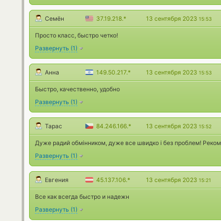
Семён
37.19.218.*
13 сентября 2023
15:53
Просто класс, быстро четко!
Развернуть
(
1
)
Анна
149.50.217.*
13 сентября 2023
15:53
Быстро, качественно, удобно
Развернуть
(
1
)
Тарас
84.246.166.*
13 сентября 2023
15:52
Дуже радий обмінником, дуже все швидко і без проблем! Реко
Развернуть
(
1
)
Евгения
45.137.106.*
13 сентября 2023
15:21
Все как всегда быстро и надежн
Развернуть
(
1
)