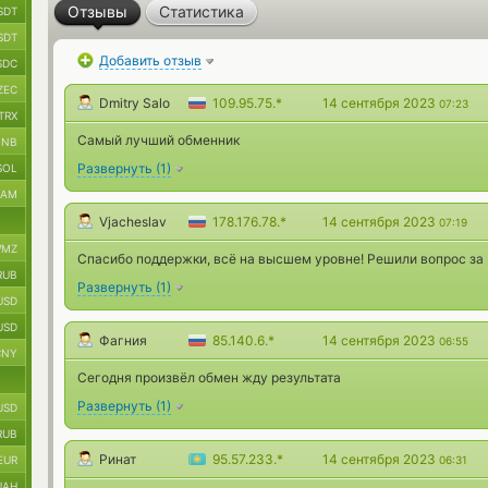
Отзывы
Статистика
SDT
SDT
Добавить отзыв
SDC
ZEC
Dmitry Salo
109.95.75.*
14 сентября 2023
07:23
TRX
Самый лучший обменник
BNB
Развернуть
(
1
)
SOL
RAM
Vjacheslav
178.176.78.*
14 сентября 2023
07:19
MZ
Спасибо поддержки, всё на высшем уровне! Решили вопрос за
RUB
Развернуть
(
1
)
USD
USD
Фагния
85.140.6.*
14 сентября 2023
06:55
CNY
Сегодня произвёл обмен жду результата
Развернуть
(
1
)
USD
RUB
Ринат
95.57.233.*
14 сентября 2023
EUR
06:31
UAH