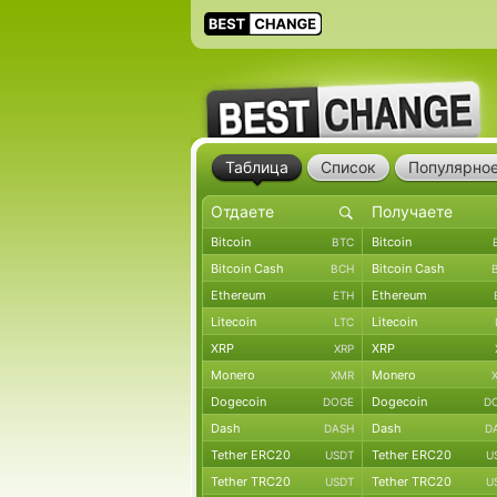
Таблица
Список
Популярно
Bitcoin
Bitcoin
BTC
Bitcoin Cash
Bitcoin Cash
BCH
Ethereum
Ethereum
ETH
Litecoin
Litecoin
LTC
XRP
XRP
XRP
Monero
Monero
XMR
Dogecoin
Dogecoin
DOGE
D
Dash
Dash
DASH
D
Tether ERC20
Tether ERC20
USDT
U
Tether TRC20
Tether TRC20
USDT
U