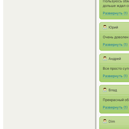
Пользуюсь обме
дольше ждал см
Развернуть
(
1
)
Юрий
Очень доволен 
Развернуть
(
1
)
Андрей
Все просто суп
Развернуть
(
1
)
Влад
Прекрасный об
Развернуть
(
1
)
Dim