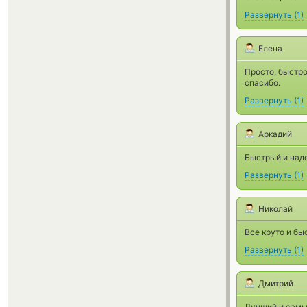
Развернуть
(
1
)
Елена
Просто, быстро
спасибо.
Развернуть
(
1
)
Аркадий
Быстрый и над
Развернуть
(
1
)
Николай
Все круто и бы
Развернуть
(
1
)
Дмитрий
Лучший и самы