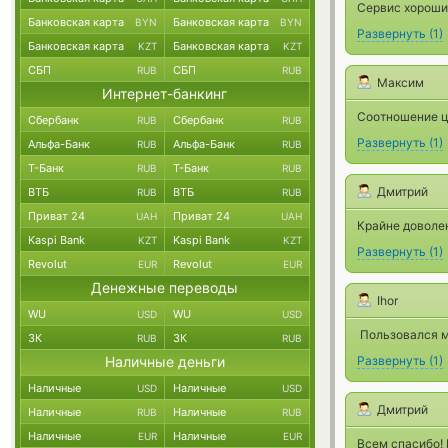
Сервис хороши
Банковская карта
Банковская карта
BYN
BYN
Развернуть
(
1
)
Банковская карта
Банковская карта
KZT
KZT
СБП
СБП
RUB
RUB
Максим
Интернет-банкинг
Соотношение ц
Сбербанк
Сбербанк
RUB
RUB
Развернуть
(
1
)
Альфа-Банк
Альфа-Банк
RUB
RUB
Т-Банк
Т-Банк
RUB
RUB
Дмитрий
ВТБ
ВТБ
RUB
RUB
Приват 24
Приват 24
UAH
UAH
Крайне доволен
Kaspi Bank
Kaspi Bank
KZT
KZT
Развернуть
(
1
)
Revolut
Revolut
EUR
EUR
Денежные переводы
Ihor
WU
WU
USD
USD
Пользовался мн
ЗК
ЗК
RUB
RUB
Наличные деньги
Развернуть
(
1
)
Наличные
Наличные
USD
USD
Дмитрий
Наличные
Наличные
RUB
RUB
Наличные
Наличные
EUR
EUR
Всем спасибо!