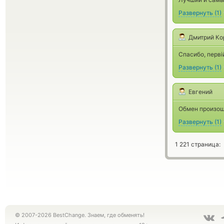
Развернуть
(
1
)
Дмитрий Ко
Спасибо, перві
Развернуть
(
1
)
Евгений
Обмен произоше
Развернуть
(
1
)
1 221 страница:
© 2007-2026 BestChange. Знаем, где обменять!