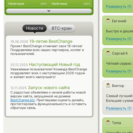
Наличные
Наличные
UAH
UAH
Развернуть
(
1
)
Евгений
Новости
BTC-кран
Быстро и деше
Развернуть
(
1
)
19-летие BestChange
19.06.2026
Проект BestChange отмечает свое 19-летие!
Поздравляем всех наших партнеров, коллег и
Сергей К
пользователей.
Чёткий сервис
Наступающий Новый год
25.12.2025
Уважаемые пользователи! Команда BestChange
Развернуть
(
1
)
поздравляет всех с наступающим 2026 годом
и желает всего наилучшего!
Виктор
Запуск нового сайта
12.11.2025
С радостью объявляем о начале работы новой
Самый лучший о
версии сайта, запущенной на домене
BestChange.biz
. Приглашаем оценить дизайн,
Большие суммы 
протестировать функциональность и оставить
обратную связь.
Развернуть
(
1
)
Toma
Спасибо за обм