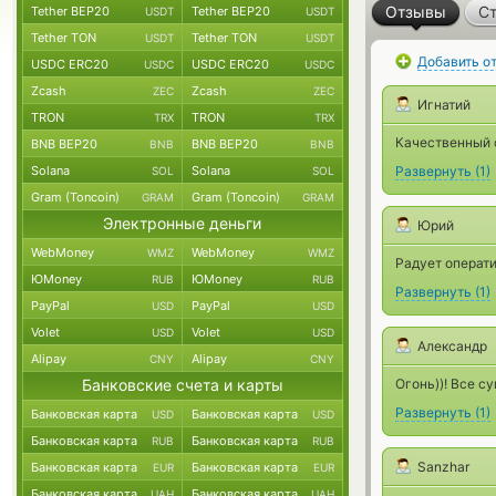
Отзывы
Ст
Tether BEP20
Tether BEP20
USDT
USDT
Tether TON
Tether TON
USDT
USDT
Добавить о
USDC ERC20
USDC ERC20
USDC
USDC
Zcash
Zcash
ZEC
ZEC
Игнатий
TRON
TRON
TRX
TRX
Качественный 
BNB BEP20
BNB BEP20
BNB
BNB
Solana
Solana
Развернуть
(
1
)
SOL
SOL
Gram (Toncoin)
Gram (Toncoin)
GRAM
GRAM
Электронные деньги
Юрий
WebMoney
WebMoney
WMZ
WMZ
Радует операти
ЮMoney
ЮMoney
RUB
RUB
Развернуть
(
1
)
PayPal
PayPal
USD
USD
Volet
Volet
USD
USD
Александр
Alipay
Alipay
CNY
CNY
Банковские счета и карты
Огонь))! Все с
Развернуть
(
1
)
Банковская карта
Банковская карта
USD
USD
Банковская карта
Банковская карта
RUB
RUB
Sanzhar
Банковская карта
Банковская карта
EUR
EUR
Банковская карта
Банковская карта
UAH
UAH