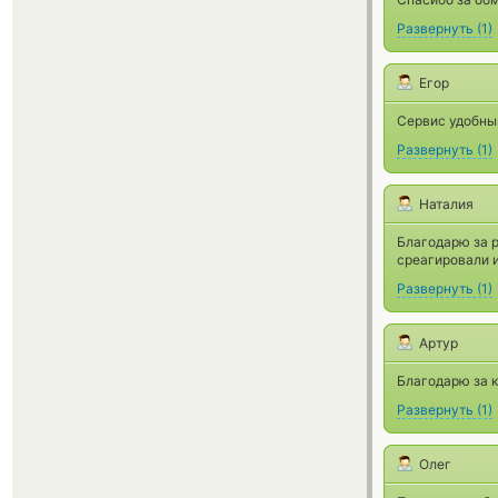
Развернуть
(
1
)
Егор
Сервис удобны
Развернуть
(
1
)
Наталия
Благодарю за р
среагировали и
Развернуть
(
1
)
Артур
Благодарю за 
Развернуть
(
1
)
Олег