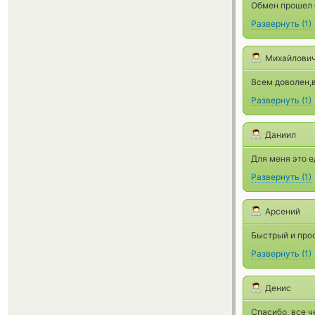
Обмен прошел 
Развернуть
(
1
)
Михайлович
Всем доволен,
Развернуть
(
1
)
Даниил
Для меня это е
Развернуть
(
1
)
Арсений
Быстрый и прос
Развернуть
(
1
)
Денис
Спасибо, все ч