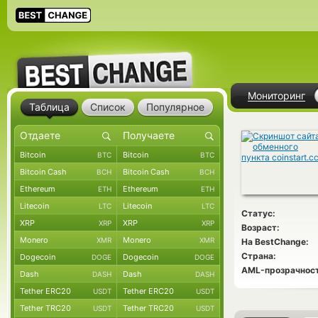
Мониторинг
Таблица
Список
Популярное
Bitcoin
Bitcoin
BTC
BTC
Bitcoin Cash
Bitcoin Cash
BCH
BCH
Ethereum
Ethereum
ETH
ETH
Litecoin
Litecoin
LTC
LTC
Статус:
XRP
XRP
XRP
XRP
Возраст:
Monero
Monero
XMR
XMR
На BestChange:
Страна:
Dogecoin
Dogecoin
DOGE
DOGE
AML-прозрачност
Dash
Dash
DASH
DASH
Tether ERC20
Tether ERC20
USDT
USDT
Tether TRC20
Tether TRC20
USDT
USDT