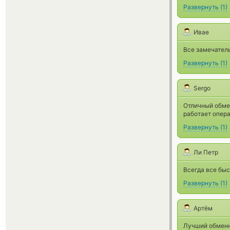
Развернуть
(
1
)
Ивае
Все замечател
Развернуть
(
1
)
Sergo
Отличный обмен
работает опера
Развернуть
(
1
)
Ли Петр
Всегда все быс
Развернуть
(
1
)
Артём
Лучший обменни