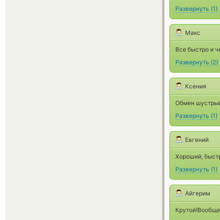
Развернуть
(
1
)
Макс
Все быстро и ч
Развернуть
(
2
)
Ксения
Обмен шустрый
Развернуть
(
1
)
Евгений
Хороший, быст
Развернуть
(
1
)
Айгерим
Крутой!Вообще