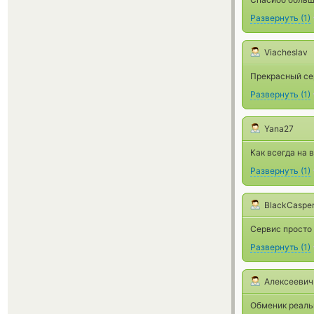
Развернуть
(
1
)
Viacheslav
Прекрасный се
Развернуть
(
1
)
Yana27
Как всегда на 
Развернуть
(
1
)
BlackCaspe
Сервис просто 
Развернуть
(
1
)
Алексеевич
Обменик реальн