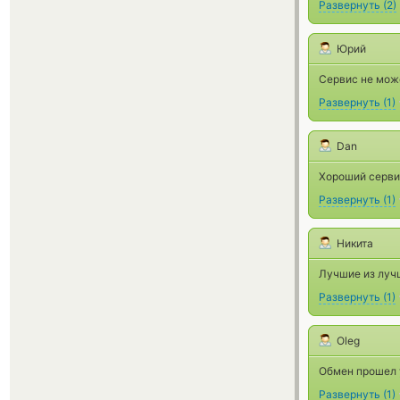
Развернуть
(
2
)
Юрий
Сервис не може
Развернуть
(
1
)
Dan
Xороший сервис
Развернуть
(
1
)
Никита
Лучшие из луч
Развернуть
(
1
)
Oleg
Обмен прошел
Развернуть
(
1
)