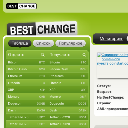
Мониторинг
Таблица
Список
Популярное
Bitcoin
Bitcoin
BTC
BTC
Bitcoin Cash
Bitcoin Cash
BCH
BCH
Ethereum
Ethereum
ETH
ETH
Litecoin
Litecoin
LTC
LTC
Статус:
XRP
XRP
XRP
XRP
Возраст:
Monero
Monero
XMR
XMR
На BestChange:
Страна:
Dogecoin
Dogecoin
DOGE
DOGE
AML-прозрачност
Dash
Dash
DASH
DASH
Tether ERC20
Tether ERC20
USDT
USDT
Tether TRC20
Tether TRC20
USDT
USDT