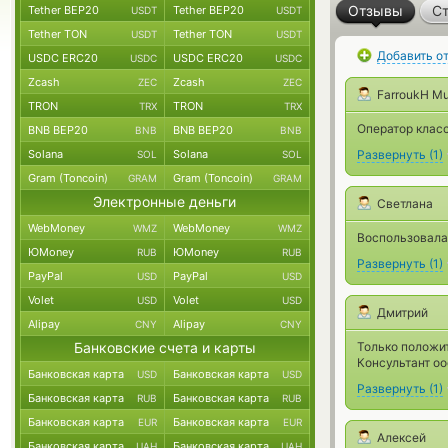
Отзывы
Ст
Tether BEP20
Tether BEP20
USDT
USDT
Tether TON
Tether TON
USDT
USDT
Добавить о
USDC ERC20
USDC ERC20
USDC
USDC
Zcash
Zcash
ZEC
ZEC
FarroukH M
TRON
TRON
TRX
TRX
Оператор клас
BNB BEP20
BNB BEP20
BNB
BNB
Solana
Solana
Развернуть
(
1
)
SOL
SOL
Gram (Toncoin)
Gram (Toncoin)
GRAM
GRAM
Электронные деньги
Светлана
WebMoney
WebMoney
WMZ
WMZ
Воспользовала
ЮMoney
ЮMoney
RUB
RUB
Развернуть
(
1
)
PayPal
PayPal
USD
USD
Volet
Volet
USD
USD
Дмитрий
Alipay
Alipay
CNY
CNY
Банковские счета и карты
Только положи
Консультант оо
Банковская карта
Банковская карта
USD
USD
Развернуть
(
1
)
Банковская карта
Банковская карта
RUB
RUB
Банковская карта
Банковская карта
EUR
EUR
Алексей
Банковская карта
Банковская карта
UAH
UAH