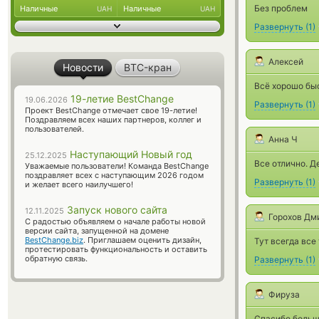
Без проблем
Наличные
Наличные
UAH
UAH
Развернуть
(
1
)
Алексей
Новости
BTC-кран
Всё хорошо бы
19-летие BestChange
19.06.2026
Развернуть
(
1
)
Проект BestChange отмечает свое 19-летие!
Поздравляем всех наших партнеров, коллег и
пользователей.
Анна Ч
Наступающий Новый год
25.12.2025
Все отлично. Д
Уважаемые пользователи! Команда BestChange
поздравляет всех с наступающим 2026 годом
Развернуть
(
1
)
и желает всего наилучшего!
Запуск нового сайта
12.11.2025
Горохов Дм
С радостью объявляем о начале работы новой
версии сайта, запущенной на домене
BestChange.biz
. Приглашаем оценить дизайн,
Тут всегда все
протестировать функциональность и оставить
обратную связь.
Развернуть
(
1
)
Фируза
Спасибо больш