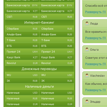
Банковская карта
Банковская карта
BYN
BYN
Спасибо всё о
Банковская карта
Банковская карта
KZT
KZT
Развернуть
(
1
)
СБП
СБП
RUB
RUB
Интернет-банкинг
Люда
Сбербанк
Сбербанк
RUB
RUB
Все нравиться 
Альфа-Банк
Альфа-Банк
RUB
RUB
Развернуть
(
1
)
Т-Банк
Т-Банк
RUB
RUB
ВТБ
ВТБ
RUB
RUB
Ольга
Приват 24
Приват 24
UAH
UAH
Kaspi Bank
Kaspi Bank
KZT
KZT
Советую этот 
Revolut
Revolut
EUR
EUR
Развернуть
(
1
)
Денежные переводы
WU
WU
USD
USD
Viacheslav
ЗК
ЗК
RUB
RUB
Как обычно, вс
Наличные деньги
Развернуть
(
1
)
Наличные
Наличные
USD
USD
Наличные
Наличные
RUB
RUB
Эльдар
Наличные
Наличные
EUR
EUR