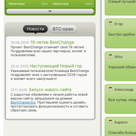
Самый лучший 
Наличные
Наличные
UAH
UAH
Егор
Новости
BTC-кран
Быстро удобно
19-летие BestChange
19.06.2026
Проект BestChange отмечает свое 19-летие!
Поздравляем всех наших партнеров, коллег и
пользователей.
Artur
Наступающий Новый год
25.12.2025
Хороший обменн
Уважаемые пользователи! Команда BestChange
поздравляет всех с наступающим 2026 годом
и желает всего наилучшего!
Запуск нового сайта
Александр
12.11.2025
С радостью объявляем о начале работы новой
версии сайта, запущенной на домене
Все супер. опе
BestChange.biz
. Приглашаем оценить дизайн,
протестировать функциональность и оставить
обратную связь.
Кирилл
Спасибо большо