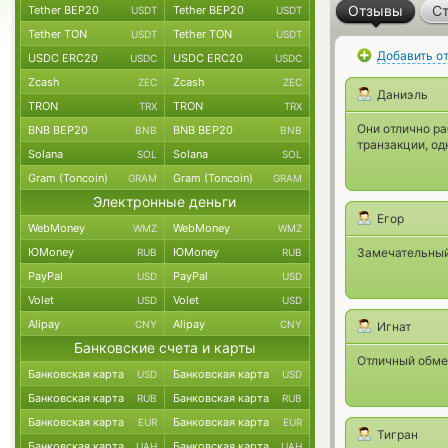
Отзывы
Ст
Tether BEP20
Tether BEP20
USDT
USDT
Tether TON
Tether TON
USDT
USDT
Добавить о
USDC ERC20
USDC ERC20
USDC
USDC
Zcash
Zcash
ZEC
ZEC
Даниэль
TRON
TRON
TRX
TRX
Они отлично р
BNB BEP20
BNB BEP20
BNB
BNB
транзакции, од
Solana
Solana
SOL
SOL
Gram (Toncoin)
Gram (Toncoin)
GRAM
GRAM
Электронные деньги
Егор
WebMoney
WebMoney
WMZ
WMZ
ЮMoney
ЮMoney
Замечательный
RUB
RUB
PayPal
PayPal
USD
USD
Volet
Volet
USD
USD
Alipay
Alipay
CNY
CNY
Игнат
Банковские счета и карты
Отличный обме
Банковская карта
Банковская карта
USD
USD
Банковская карта
Банковская карта
RUB
RUB
Банковская карта
Банковская карта
EUR
EUR
Тигран
Банковская карта
Банковская карта
UAH
UAH