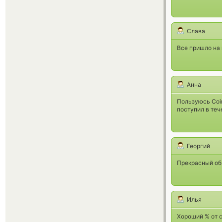
Слава
Все пришло на 
Анна
Пользуюсь Coin
поступил в теч
Георгий
Прекрасный обм
Илья
Хороший % от с