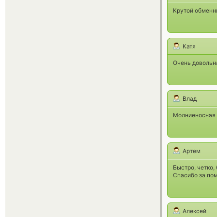
Крутой обменн
Катя
Очень довольн
Влад
Молниеносная 
Артем
Быстро, четко,
Спасибо за по
Алексей