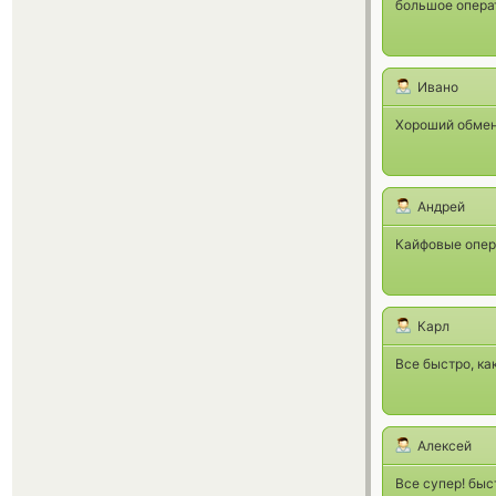
большое опера
Ивано
Хороший обмен
Андрей
Кайфовые опер
Карл
Все быстро, ка
Алексей
Все супер! быс