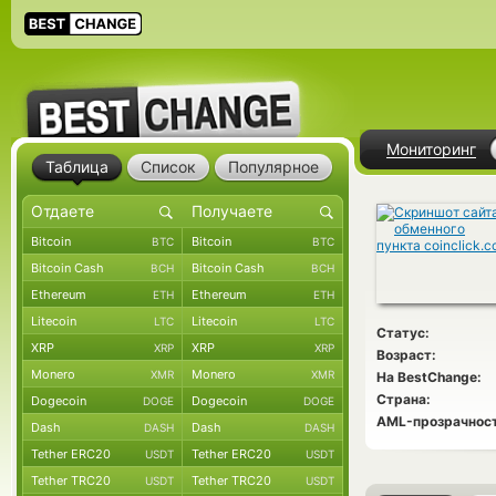
Мониторинг
Таблица
Список
Популярное
Bitcoin
Bitcoin
BTC
BTC
Bitcoin Cash
Bitcoin Cash
BCH
BCH
Ethereum
Ethereum
ETH
ETH
Litecoin
Litecoin
LTC
LTC
Статус:
XRP
XRP
XRP
XRP
Возраст:
Monero
Monero
XMR
XMR
На BestChange:
Страна:
Dogecoin
Dogecoin
DOGE
DOGE
AML-прозрачност
Dash
Dash
DASH
DASH
Tether ERC20
Tether ERC20
USDT
USDT
Tether TRC20
Tether TRC20
USDT
USDT