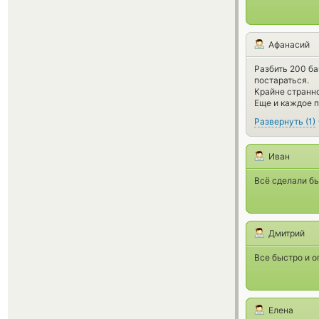
Афанасий
Разбить 200 ба
постараться.
Крайне странн
Еще и каждое 
Развернуть
(
1
)
Иван
Всё сделали б
Дмитрий
Все быстро и о
Елена