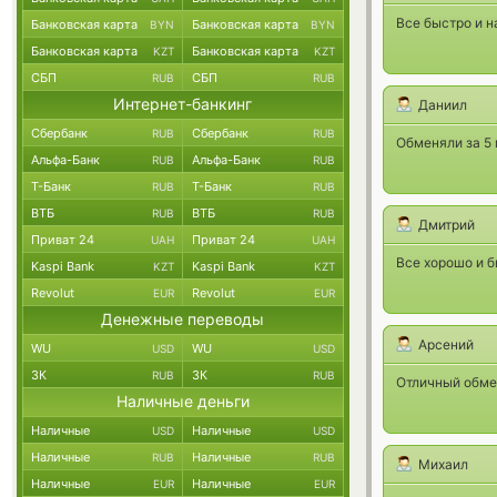
Все быстро и н
Банковская карта
Банковская карта
BYN
BYN
Банковская карта
Банковская карта
KZT
KZT
СБП
СБП
RUB
RUB
Интернет-банкинг
Даниил
Сбербанк
Сбербанк
RUB
RUB
Обменяли за 5 
Альфа-Банк
Альфа-Банк
RUB
RUB
Т-Банк
Т-Банк
RUB
RUB
ВТБ
ВТБ
RUB
RUB
Дмитрий
Приват 24
Приват 24
UAH
UAH
Все хорошо и б
Kaspi Bank
Kaspi Bank
KZT
KZT
Revolut
Revolut
EUR
EUR
Денежные переводы
Арсений
WU
WU
USD
USD
ЗК
ЗК
RUB
RUB
Отличный обме
Наличные деньги
Наличные
Наличные
USD
USD
Наличные
Наличные
RUB
RUB
Михаил
Наличные
Наличные
EUR
EUR