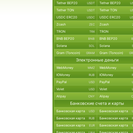
Tether BEP20
Tether BEP20
USDT
U
Tether TON
Tether TON
USDT
U
USDC ERC20
USDC ERC20
USDC
U
Zcash
Zcash
ZEC
TRON
TRON
TRX
BNB BEP20
BNB BEP20
BNB
Solana
Solana
SOL
Gram (Toncoin)
Gram (Toncoin)
GRAM
G
Электронные деньги
WebMoney
WebMoney
WMZ
W
ЮMoney
ЮMoney
RUB
PayPal
PayPal
USD
Volet
Volet
USD
Alipay
Alipay
CNY
Банковские счета и карты
Банковская карта
Банковская карта
USD
Банковская карта
Банковская карта
RUB
Банковская карта
Банковская карта
EUR
Банковская карта
Банковская карта
UAH