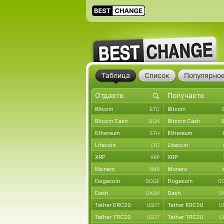
Таблица
Список
Популярно
Bitcoin
Bitcoin
BTC
Bitcoin Cash
Bitcoin Cash
BCH
Ethereum
Ethereum
ETH
Litecoin
Litecoin
LTC
XRP
XRP
XRP
Monero
Monero
XMR
Dogecoin
Dogecoin
DOGE
D
Dash
Dash
DASH
D
Tether ERC20
Tether ERC20
USDT
U
Tether TRC20
Tether TRC20
USDT
U