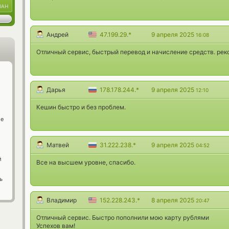
UAH
Андрей
47.199.29.*
9 апреля 2025
16:08
Отличный сервис, быстрый перевод и начисление средств. ре
Дарья
178.178.244.*
9 апреля 2025
12:10
Кешин быстро и без проблем.
ge
Матвей
31.222.238.*
9 апреля 2025
04:52
й
Все на высшем уровне, спасибо.
ь
Владимир
152.228.243.*
8 апреля 2025
20:47
Отличный сервис. Быстро пополнили мою карту рублями
Успехов вам!