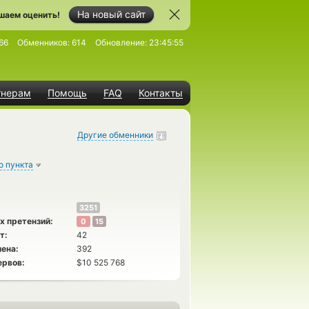
На новый сайт
шаем оценить!
66
Обменников:
614
Обновление:
23:45:55
тнерам
Помощь
FAQ
Контакты
Другие обменники
о пункта
3251
х претензий:
0
15
т:
42
ена:
392
ервов:
$10 525 768