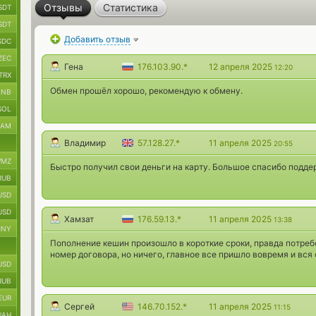
Отзывы
Статистика
SDT
SDT
Добавить отзыв
SDC
ZEC
Гена
176.103.90.*
12 апреля 2025
12:20
TRX
Обмен прошёл хорошо, рекомендую к обмену.
BNB
SOL
RAM
Владимир
57.128.27.*
11 апреля 2025
20:55
MZ
Быстро получил свои деньги на карту. Большое спасибо подде
RUB
USD
USD
Хамзат
176.59.13.*
11 апреля 2025
13:38
CNY
Пополнение кешин произошло в короткие сроки, правда потре
номер договора, но ничего, главное все пришло вовремя и вся
USD
RUB
EUR
Сергей
146.70.152.*
11 апреля 2025
11:15
UAH