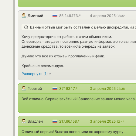
Дмитрий
85.249.173.*
4 апреля 2025
08:32
Данный отзыв мог быть оставлен с целью дискредитации 
Хочу предостеречь от работы с этим обменником.
Оператор в чате дает постоянно разную информацию то выплата
денежные средства, то возникла очередь из заявок.
Думаю что все их отзывы проплаченный фейк.
Крайне не рекомендую.
Развернуть
(
1
)
Георгий
37.193.17.*
3 апреля 2025
22:38
Всё отлично. Сервис зачётный! Зачисление заняло менее часа.
Владлен
217.66.158.*
3 апреля 2025
12:44
Отличный сервис! Быстро пополнили по хорошему курсу.