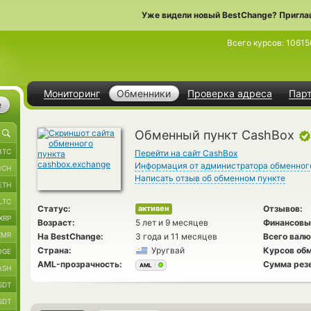
Уже видели новый BestChange? Пригла
Всего курсов:
10615
Мониторинг
Обменники
Проверка адреса
Пар
е
Обменный пункт CashBox
BTC
Перейти на сайт CashBox
Информация от администратора обменног
BCH
Написать отзыв об обменном пункте
ETH
LTC
Статус:
Отзывов:
активен
XRP
Возраст:
5 лет и 9 месяцев
Финансовы
XMR
На BestChange:
3 года и 11 месяцев
Всего валю
Страна:
Уругвай
Курсов обм
OGE
AML-прозрачность:
Сумма рез
AML
ASH
SDT
SDT