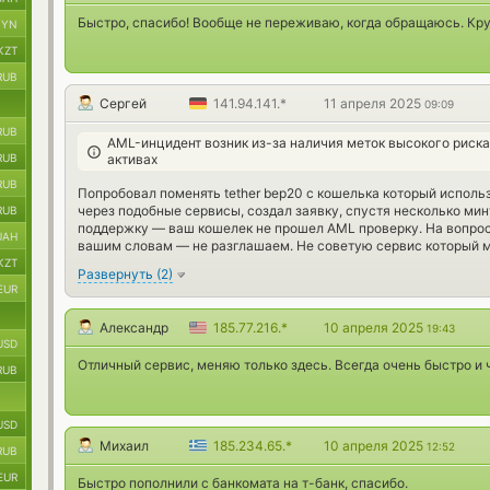
Быстро, спасибо! Вообще не переживаю, когда обращаюсь. Кру
BYN
KZT
RUB
Сергей
141.94.141.*
11 апреля 2025
09:09
RUB
AML-инцидент возник из-за наличия меток высокого риск
RUB
активах
RUB
Попробовал поменять tether bep20 с кошелька который исполь
через подобные сервисы, создал заявку, спустя несколько мин
RUB
поддержку — ваш кошелек не прошел AML проверку. На вопрос
UAH
вашим словам — не разглашаем. Не советую сервис который м
KZT
Развернуть
(
2
)
EUR
Александр
185.77.216.*
10 апреля 2025
19:43
USD
Отличный сервис, меняю только здесь. Всегда очень быстро и 
RUB
USD
Михаил
185.234.65.*
10 апреля 2025
12:52
RUB
EUR
Быстро пополнили с банкомата на т-банк, спасибо.