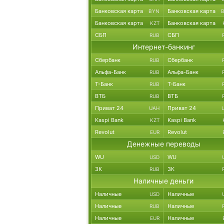
Банковская карта
Банковская карта
BYN
Банковская карта
Банковская карта
KZT
СБП
СБП
RUB
Интернет-банкинг
Сбербанк
Сбербанк
RUB
Альфа-Банк
Альфа-Банк
RUB
Т-Банк
Т-Банк
RUB
ВТБ
ВТБ
RUB
Приват 24
Приват 24
UAH
Kaspi Bank
Kaspi Bank
KZT
Revolut
Revolut
EUR
Денежные переводы
WU
WU
USD
ЗК
ЗК
RUB
Наличные деньги
Наличные
Наличные
USD
Наличные
Наличные
RUB
Наличные
Наличные
EUR