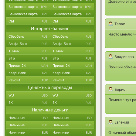
Доверяю эти р
Банковская карта
Банковская карта
BYN
BYN
Банковская карта
Банковская карта
KZT
KZT
СБП
СБП
RUB
RUB
Тарас
Интернет-банкинг
Часто меняю че
Сбербанк
Сбербанк
RUB
RUB
Альфа-Банк
Альфа-Банк
RUB
RUB
Т-Банк
Т-Банк
RUB
RUB
Владислав
ВТБ
ВТБ
RUB
RUB
Приват 24
Приват 24
UAH
UAH
Лучший обменни
Kaspi Bank
Kaspi Bank
KZT
KZT
Revolut
Revolut
EUR
EUR
Денежные переводы
Борис
WU
WU
USD
USD
Поменял тут ра
ЗК
ЗК
RUB
RUB
Наличные деньги
Наличные
Наличные
USD
USD
Евгений
Наличные
Наличные
RUB
RUB
Наличные
Наличные
Отличный обме
EUR
EUR