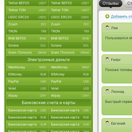
Отзывы
Ст
Tether BEP20
Tether BEP20
USDT
USDT
Tether TON
Tether TON
USDT
USDT
Добавить о
USDC ERC20
USDC ERC20
USDC
USDC
Zcash
Zcash
ZEC
ZEC
Лев
TRON
TRON
TRX
TRX
Пользовался об
BNB BEP20
BNB BEP20
BNB
BNB
Solana
Solana
SOL
SOL
Gram (Toncoin)
Gram (Toncoin)
GRAM
GRAM
Электронные деньги
Fedor
WebMoney
WebMoney
WMZ
WMZ
Похоже топовый
ЮMoney
ЮMoney
RUB
RUB
PayPal
PayPal
USD
USD
Volet
Volet
USD
USD
Леонид
Alipay
Alipay
CNY
CNY
Быстрый серви
Банковские счета и карты
Банковская карта
Банковская карта
USD
USD
Банковская карта
Банковская карта
RUB
RUB
Евгений
Банковская карта
Банковская карта
EUR
EUR
Банковская карта
Банковская карта
UAH
UAH