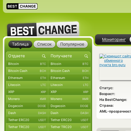
Мониторинг
Таблица
Список
Популярное
Bitcoin
Bitcoin
BTC
BTC
Bitcoin Cash
Bitcoin Cash
BCH
BCH
Ethereum
Ethereum
ETH
ETH
Litecoin
Litecoin
LTC
LTC
Статус:
XRP
XRP
XRP
XRP
Возраст:
Monero
Monero
XMR
XMR
На BestChange:
Страна:
Dogecoin
Dogecoin
DOGE
DOGE
AML-прозрачност
Dash
Dash
DASH
DASH
Tether ERC20
Tether ERC20
USDT
USDT
Tether TRC20
Tether TRC20
USDT
USDT