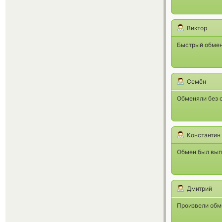
Виктор
Быстрый обмен,
Семён
Обменяли без с
Константин
Обмен был вып
Дмитрий
Произвели обме