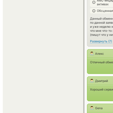
AML-инцид
активах
Обсценная
Данный обменн
по данной заяв
и уже неделю н
что мне что-то
(пишут что у н
Развернуть
(
7
)
Алекс
Отличный обме
Дмитрий
Хороший сервис
Gena