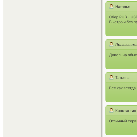
Наталья
Сбер RUB - US
Быстро и без п
Пользовате
Довольна обмен
Татьяна
Все как всегда
Константин
Отличный серви