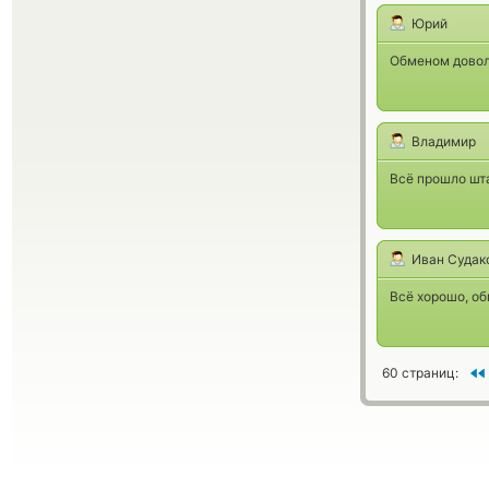
Юрий
Обменом дово
Владимир
Всё прошло шт
Иван Судак
Всё хорошо, об
60 страниц: