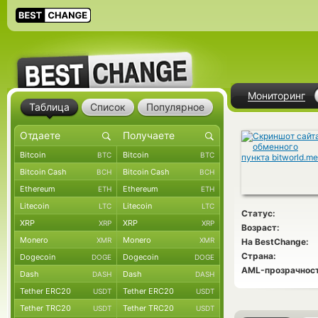
Мониторинг
Таблица
Список
Популярное
Bitcoin
Bitcoin
BTC
BTC
Bitcoin Cash
Bitcoin Cash
BCH
BCH
Ethereum
Ethereum
ETH
ETH
Litecoin
Litecoin
LTC
LTC
Статус:
XRP
XRP
XRP
XRP
Возраст:
Monero
Monero
XMR
XMR
На BestChange:
Страна:
Dogecoin
Dogecoin
DOGE
DOGE
AML-прозрачност
Dash
Dash
DASH
DASH
Tether ERC20
Tether ERC20
USDT
USDT
Tether TRC20
Tether TRC20
USDT
USDT