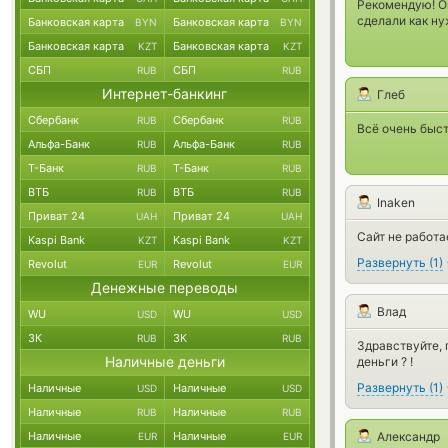
Рекомендую! Ош
сделали как ну
Банковская карта
Банковская карта
BYN
BYN
Банковская карта
Банковская карта
KZT
KZT
СБП
СБП
RUB
RUB
Интернет-банкинг
Глеб
Сбербанк
Сбербанк
RUB
RUB
Всё очень быст
Альфа-Банк
Альфа-Банк
RUB
RUB
Т-Банк
Т-Банк
RUB
RUB
ВТБ
ВТБ
RUB
RUB
Inaken
Приват 24
Приват 24
UAH
UAH
Сайт не работ
Kaspi Bank
Kaspi Bank
KZT
KZT
Развернуть
(
1
)
Revolut
Revolut
EUR
EUR
Денежные переводы
Влад
WU
WU
USD
USD
ЗК
ЗК
RUB
RUB
Здравствуйте, 
Наличные деньги
деньги ? !
Развернуть
(
1
)
Наличные
Наличные
USD
USD
Наличные
Наличные
RUB
RUB
Наличные
Наличные
Александр
EUR
EUR