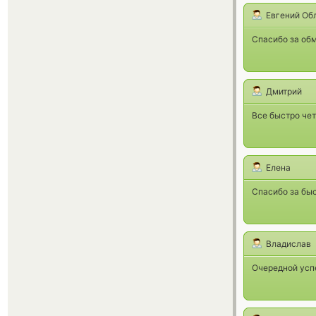
Евгений Об
Спасибо за об
Дмитрий
Все быстро чет
Елена
Спасибо за бы
Владислав
Очередной усп