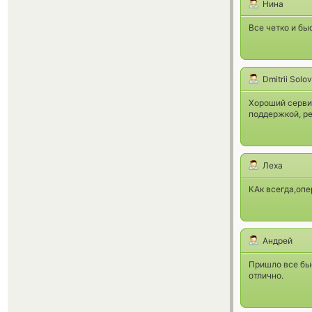
Нина
Все четко и бы
Dmitrii Solo
Хороший сервис
поддержкой, ре
Леха
КАк всегда,оп
Андрей
Пришло все быс
отлично.