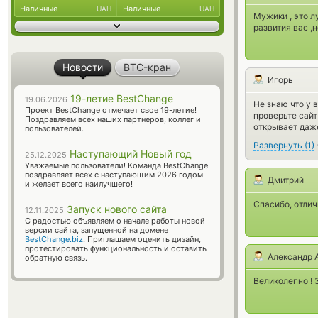
Наличные
Наличные
UAH
UAH
Мужики , это л
развития вас ,
Новости
BTC-кран
Игорь
19-летие BestChange
19.06.2026
Не знаю что у 
Проект BestChange отмечает свое 19-летие!
проверьте сайт
Поздравляем всех наших партнеров, коллег и
открывает даж
пользователей.
Развернуть
(
1
)
Наступающий Новый год
25.12.2025
Уважаемые пользователи! Команда BestChange
поздравляет всех с наступающим 2026 годом
Дмитрий
и желает всего наилучшего!
Спасибо, отли
Запуск нового сайта
12.11.2025
С радостью объявляем о начале работы новой
версии сайта, запущенной на домене
BestChange.biz
. Приглашаем оценить дизайн,
протестировать функциональность и оставить
Александр 
обратную связь.
Великолепно ! 