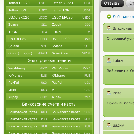
Отзывы
Ст
Tether BEP20
Tether BEP20
USDT
USDT
Tether TON
Tether TON
USDT
USDT
Добавить о
USDC ERC20
USDC ERC20
USDC
USDC
Zcash
Zcash
ZEC
ZEC
Владислав
TRON
TRON
TRX
TRX
Очередной ус
BNB BEP20
BNB BEP20
BNB
BNB
Solana
Solana
SOL
SOL
Gram (Toncoin)
Gram (Toncoin)
GRAM
GRAM
Электронные деньги
Lubov
WebMoney
WebMoney
WMZ
WMZ
Всё отлично! О
ЮMoney
ЮMoney
RUB
RUB
PayPal
PayPal
USD
USD
Volet
Volet
USD
USD
Вова
Alipay
Alipay
CNY
CNY
Обмен выполне
Банковские счета и карты
Банковская карта
Банковская карта
USD
USD
Банковская карта
Банковская карта
RUB
RUB
Вадим
Банковская карта
Банковская карта
EUR
EUR
Банковская карта
Банковская карта
UAH
UAH