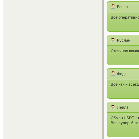
Елена
Все оперативн
Руслан
Отличная компа
Федя
Все как и всег
Лейла
Обмен USDT - 
Все супер, быс