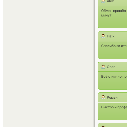
Alex
Обмен прошёл о
минут
Fizik
Спасибо за отл
Олег
Всё отлично пр
Роман
Быстро и проф