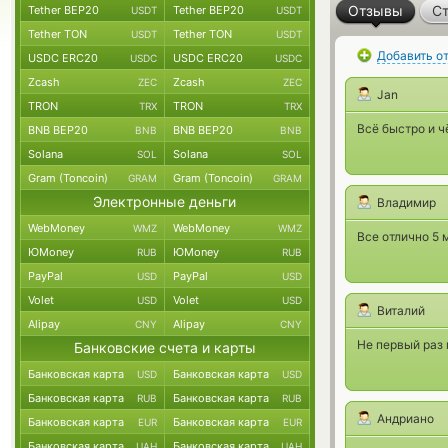
Отзывы
Ст
Tether BEP20
Tether BEP20
USDT
USDT
Tether TON
Tether TON
USDT
USDT
Добавить о
USDC ERC20
USDC ERC20
USDC
USDC
Zcash
Zcash
ZEC
ZEC
Jan
TRON
TRON
TRX
TRX
Всё быстро и ч
BNB BEP20
BNB BEP20
BNB
BNB
Solana
Solana
SOL
SOL
Gram (Toncoin)
Gram (Toncoin)
GRAM
GRAM
Электронные деньги
Владимир
WebMoney
WebMoney
WMZ
WMZ
Все отлично 5 
ЮMoney
ЮMoney
RUB
RUB
PayPal
PayPal
USD
USD
Volet
Volet
USD
USD
Виталий
Alipay
Alipay
CNY
CNY
Не первый раз 
Банковские счета и карты
Банковская карта
Банковская карта
USD
USD
Банковская карта
Банковская карта
RUB
RUB
Андриано
Банковская карта
Банковская карта
EUR
EUR
Банковская карта
Банковская карта
UAH
UAH