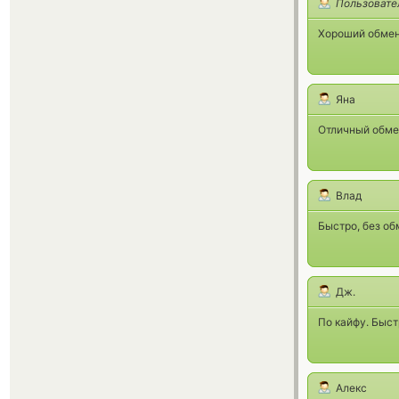
Пользовате
Хороший обменн
Яна
Отличный обме
Влад
Быстро, без об
Дж.
По кайфу. Быст
Алекс