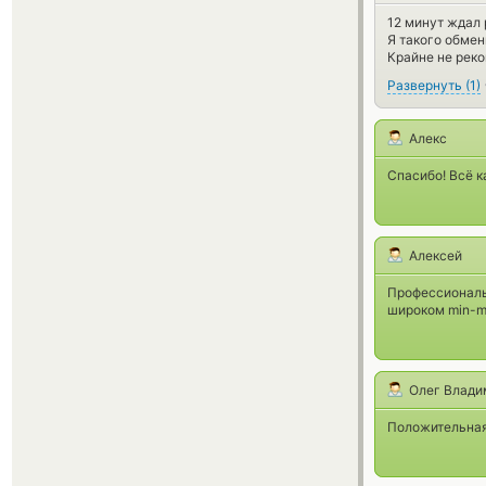
12 минут ждал 
Я такого обмен
Крайне не реко
Развернуть
(
1
)
Алекс
Спасибо! Всё к
Алексей
Профессиональн
широком min-ma
Олег Влади
Положительная