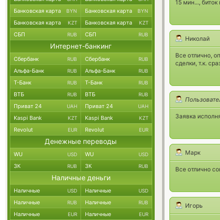
15 мин..., бито
Банковская карта
Банковская карта
BYN
BYN
Банковская карта
Банковская карта
KZT
KZT
СБП
СБП
RUB
RUB
Николай
Интернет-банкинг
Все отлично, о
Сбербанк
Сбербанк
RUB
RUB
сделки, т.к. с
Альфа-Банк
Альфа-Банк
RUB
RUB
Т-Банк
Т-Банк
RUB
RUB
ВТБ
ВТБ
RUB
RUB
Пользовате
Приват 24
Приват 24
UAH
UAH
Заявка исполня
Kaspi Bank
Kaspi Bank
KZT
KZT
Revolut
Revolut
EUR
EUR
Денежные переводы
Марк
WU
WU
USD
USD
ЗК
ЗК
RUB
RUB
Все отлично с
Наличные деньги
Наличные
Наличные
USD
USD
Наличные
Наличные
RUB
RUB
Игорь
Наличные
Наличные
EUR
EUR