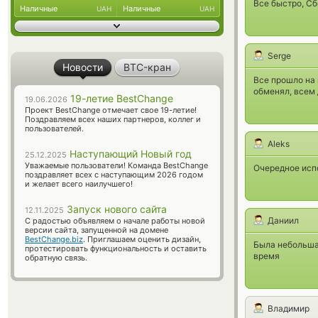
Все быстро, Сб
Наличные
Наличные
UAH
UAH
Serge
Новости
BTC-кран
Все прошло на
обменял, всем 
19-летие BestChange
19.06.2026
Проект BestChange отмечает свое 19-летие!
Поздравляем всех наших партнеров, коллег и
пользователей.
Aleks
Наступающий Новый год
25.12.2025
Уважаемые пользователи! Команда BestChange
Очередное испо
поздравляет всех с наступающим 2026 годом
и желает всего наилучшего!
Запуск нового сайта
12.11.2025
Даниил
С радостью объявляем о начале работы новой
версии сайта, запущенной на домене
BestChange.biz
. Приглашаем оценить дизайн,
Была небольша
протестировать функциональность и оставить
время
обратную связь.
Владимир