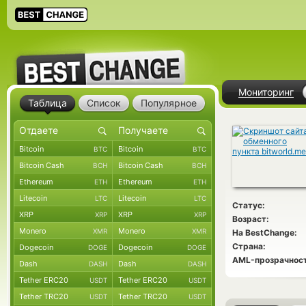
Мониторинг
Таблица
Список
Популярное
Bitcoin
Bitcoin
BTC
BTC
Bitcoin Cash
Bitcoin Cash
BCH
BCH
Ethereum
Ethereum
ETH
ETH
Litecoin
Litecoin
LTC
LTC
Статус:
XRP
XRP
XRP
XRP
Возраст:
Monero
Monero
XMR
XMR
На BestChange:
Страна:
Dogecoin
Dogecoin
DOGE
DOGE
AML-прозрачност
Dash
Dash
DASH
DASH
Tether ERC20
Tether ERC20
USDT
USDT
Tether TRC20
Tether TRC20
USDT
USDT