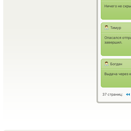
Ничего не скры
Тимур
Опасался отпр
завершил.
Богдан
Выдача через к
37 страниц: