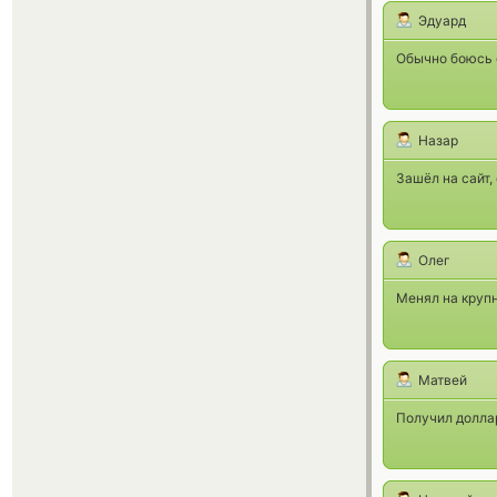
Эдуард
Обычно боюсь о
Назар
Зашёл на сайт,
Олег
Менял на крупн
Матвей
Получил доллар