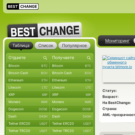
Мониторинг
Таблица
Список
Популярное
Bitcoin
Bitcoin
BTC
BTC
Bitcoin Cash
Bitcoin Cash
BCH
BCH
Ethereum
Ethereum
ETH
ETH
Litecoin
Litecoin
LTC
LTC
Статус:
XRP
XRP
XRP
XRP
Возраст:
Monero
Monero
XMR
XMR
На BestChange:
Страна:
Dogecoin
Dogecoin
DOGE
DOGE
AML-прозрачност
Dash
Dash
DASH
DASH
Tether ERC20
Tether ERC20
USDT
USDT
Tether TRC20
Tether TRC20
USDT
USDT