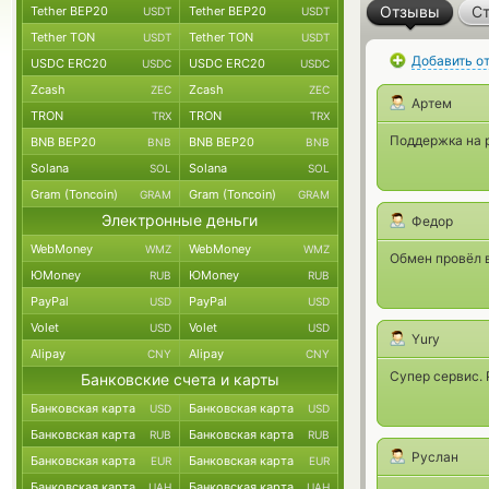
Отзывы
Ст
Tether BEP20
Tether BEP20
USDT
USDT
Tether TON
Tether TON
USDT
USDT
Добавить о
USDC ERC20
USDC ERC20
USDC
USDC
Zcash
Zcash
ZEC
ZEC
Артем
TRON
TRON
TRX
TRX
Поддержка на р
BNB BEP20
BNB BEP20
BNB
BNB
Solana
Solana
SOL
SOL
Gram (Toncoin)
Gram (Toncoin)
GRAM
GRAM
Электронные деньги
Федор
WebMoney
WebMoney
WMZ
WMZ
Обмен провёл в
ЮMoney
ЮMoney
RUB
RUB
PayPal
PayPal
USD
USD
Volet
Volet
USD
USD
Yury
Alipay
Alipay
CNY
CNY
Супер сервис.
Банковские счета и карты
Банковская карта
Банковская карта
USD
USD
Банковская карта
Банковская карта
RUB
RUB
Руслан
Банковская карта
Банковская карта
EUR
EUR
Банковская карта
Банковская карта
UAH
UAH