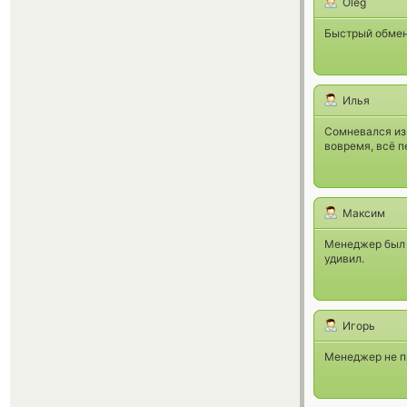
Oleg
Быстрый обмен
Илья
Сомневался из
вовремя, всё п
Максим
Менеджер был 
удивил.
Игорь
Менеджер не пр