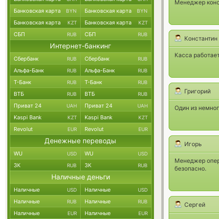
Менеджер консу
Банковская карта
Банковская карта
BYN
BYN
Банковская карта
Банковская карта
KZT
KZT
СБП
СБП
RUB
RUB
Константин
Интернет-банкинг
Касса работает
Сбербанк
Сбербанк
RUB
RUB
Альфа-Банк
Альфа-Банк
RUB
RUB
Т-Банк
Т-Банк
RUB
RUB
Григорий
ВТБ
ВТБ
RUB
RUB
Приват 24
Приват 24
UAH
UAH
Один из немно
Kaspi Bank
Kaspi Bank
KZT
KZT
Revolut
Revolut
EUR
EUR
Денежные переводы
Игорь
WU
WU
USD
USD
Менеджер опера
ЗК
ЗК
RUB
RUB
безопасно.
Наличные деньги
Наличные
Наличные
USD
USD
Наличные
Наличные
RUB
RUB
Сергей
Наличные
Наличные
EUR
EUR