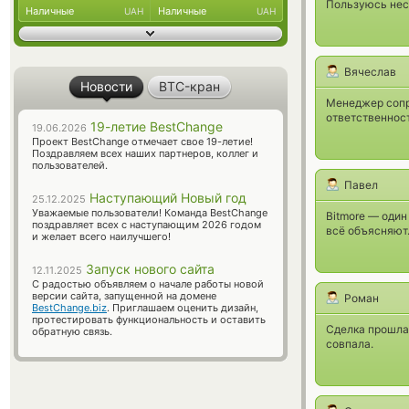
Пользуюсь неск
Наличные
Наличные
UAH
UAH
Вячеслав
Новости
BTC-кран
Менеджер сопро
ответственност
19-летие BestChange
19.06.2026
Проект BestChange отмечает свое 19-летие!
Поздравляем всех наших партнеров, коллег и
пользователей.
Павел
Наступающий Новый год
25.12.2025
Уважаемые пользователи! Команда BestChange
Bitmore — оди
поздравляет всех с наступающим 2026 годом
всё объясняют
и желает всего наилучшего!
Запуск нового сайта
12.11.2025
С радостью объявляем о начале работы новой
версии сайта, запущенной на домене
Роман
BestChange.biz
. Приглашаем оценить дизайн,
протестировать функциональность и оставить
Сделка прошла 
обратную связь.
совпала.