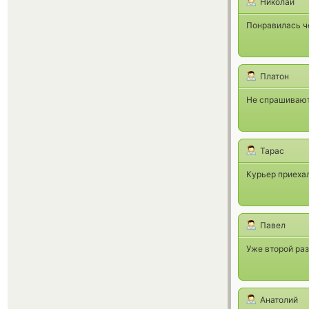
Николай
Понравилась ч
Платон
Не спрашивают 
Тарас
Курьер приехал
Павел
Уже второй раз
Анатолий