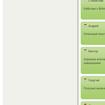
Станислав
Работаю с Bitm
Андрей
Отличный опыт 
Виктор
Хорошее впечат
завершения.
Георгий
Получил наличн