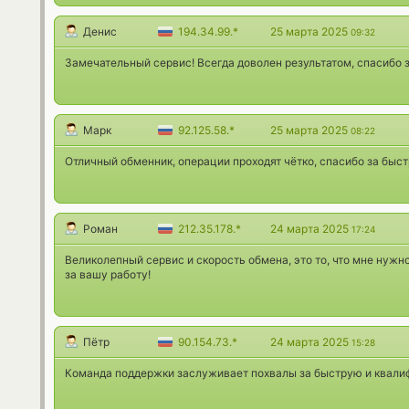
Денис
194.34.99.*
25 марта 2025
09:32
Замечательный сервис! Всегда доволен результатом, спасибо з
Марк
92.125.58.*
25 марта 2025
08:22
Отличный обменник, операции проходят чётко, спасибо за быс
Роман
212.35.178.*
24 марта 2025
17:24
Великолепный сервис и скорость обмена, это то, что мне нуж
за вашу работу!
Пётр
90.154.73.*
24 марта 2025
15:28
Команда поддержки заслуживает похвалы за быструю и квали