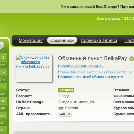
Уже видели новый BestChange? Пригла
Всего курсов:
12420
Мониторинг
Обменники
Проверка адреса
Пар
е
Обменный пункт BelkaPay
BTC
Перейти на сайт BelkaPay
Информация от администратора обменног
BCH
Написать отзыв об обменном пункте
ETH
LTC
Статус:
Отзывов:
активен
XRP
Возраст:
3 года
Финансовы
XMR
На BestChange:
2 года и 10 месяцев
Всего валю
Страна:
Россия
Курсов обм
OGE
AML-прозрачность:
Сумма рез
AML
ASH
SDT
SDT