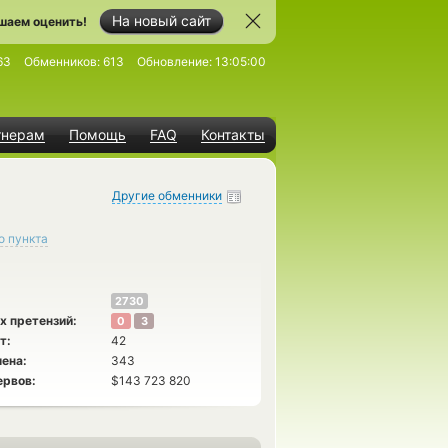
На новый сайт
шаем оценить!
63
Обменников:
613
Обновление:
13:05:00
тнерам
Помощь
FAQ
Контакты
Другие обменники
о пункта
2730
х претензий:
0
3
т:
42
ена:
343
ервов:
$143 723 820