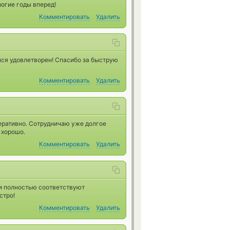
огие годы вперед!
Комментировать
Удалить
лся удовлетворен! Спасибо за быструю
Комментировать
Удалить
еративно. Сотрудничаю уже долгое
 хорошо.
Комментировать
Удалить
и полностью соответствуют
стро!
Комментировать
Удалить