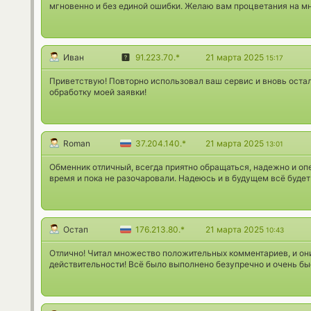
мгновенно и без единой ошибки. Желаю вам процветания на мн
Иван
91.223.70.*
21 марта 2025
15:17
Приветствую! Повторно использовал ваш сервис и вновь оста
обработку моей заявки!
Roman
37.204.140.*
21 марта 2025
13:01
Обменник отличный, всегда приятно обращаться, надежно и оп
время и пока не разочаровали. Надеюсь и в будущем всё будет
Остап
176.213.80.*
21 марта 2025
10:43
Отлично! Читал множество положительных комментариев, и он
действительности! Всё было выполнено безупречно и очень бы