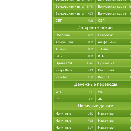
Банковская карта
Банковская карта
BYN
Банковская карта
Банковская карта
KZT
СБП
СБП
RUB
Интернет-банкинг
Сбербанк
Сбербанк
RUB
Альфа-Банк
Альфа-Банк
RUB
Т-Банк
Т-Банк
RUB
ВТБ
ВТБ
RUB
Приват 24
Приват 24
UAH
Kaspi Bank
Kaspi Bank
KZT
Revolut
Revolut
EUR
Денежные переводы
WU
WU
USD
ЗК
ЗК
RUB
Наличные деньги
Наличные
Наличные
USD
Наличные
Наличные
RUB
Наличные
Наличные
EUR