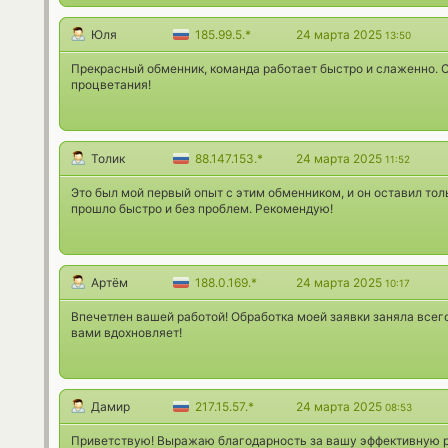
Юля
185.99.5.*
24 марта 2025
13:50
Прекрасный обменник, команда работает быстро и слаженно. 
процветания!
Толик
88.147.153.*
24 марта 2025
11:52
Это был мой первый опыт с этим обменником, и он оставил то
прошло быстро и без проблем. Рекомендую!
Артём
188.0.169.*
24 марта 2025
10:17
Впечетлен вашей работой! Обработка моей заявки заняла всего
вами вдохновляет!
Дамир
217.15.57.*
24 марта 2025
08:53
Приветствую! Выражаю благодарность за вашу эффективную р