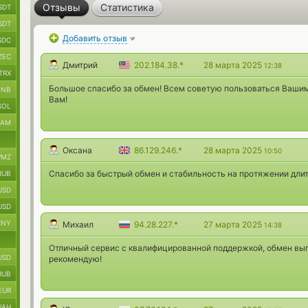
Отзывы
Статистика
SDT
SDT
Добавить отзыв
SDC
ZEC
Дмитрий
202.184.38.*
28 марта 2025
12:38
TRX
Большое спасибо за обмен! Всем советую пользоваться Вашим
BNB
Вам!
SOL
RAM
Оксана
86.129.246.*
28 марта 2025
10:50
MZ
Спасибо за быстрый обмен и стабильность на протяжении дли
RUB
USD
USD
CNY
Михаил
94.28.227.*
27 марта 2025
14:38
Отличный сервис с квалифицированной поддержкой, обмен вып
USD
рекомендую!
RUB
EUR
UAH