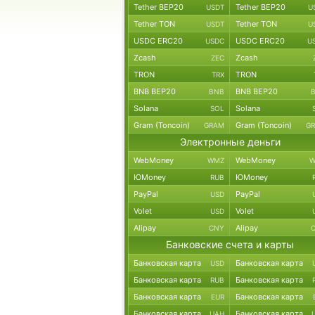
Tether BEP20
Tether BEP20
USDT
U
Tether TON
Tether TON
USDT
U
USDC ERC20
USDC ERC20
USDC
U
Zcash
Zcash
ZEC
TRON
TRON
TRX
BNB BEP20
BNB BEP20
BNB
Solana
Solana
SOL
Gram (Toncoin)
Gram (Toncoin)
GRAM
G
Электронные деньги
WebMoney
WebMoney
WMZ
W
ЮMoney
ЮMoney
RUB
PayPal
PayPal
USD
Volet
Volet
USD
Alipay
Alipay
CNY
Банковские счета и карты
Банковская карта
Банковская карта
USD
Банковская карта
Банковская карта
RUB
Банковская карта
Банковская карта
EUR
Банковская карта
Банковская карта
UAH