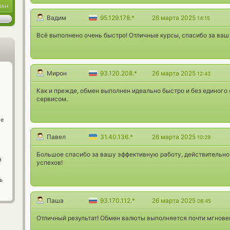
UAH
Вадим
95.129.178.*
26 марта 2025
14:15
Всё выполнено очень быстро! Отличные курсы, спасибо за ва
Мирон
93.120.208.*
26 марта 2025
12:43
Как и прежде, обмен выполнен идеально быстро и без единого
сервисом.
ge
Павел
31.40.136.*
26 марта 2025
10:29
Большое спасибо за вашу эффективную работу, действительн
й
успехов!
ь
Паша
93.170.112.*
26 марта 2025
08:45
Отличный результат! Обмен валюты выполняется почти мгновен