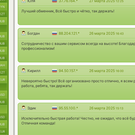
Юля
37.76.164.*
27 марта 2025
12:25
BYN
Лучший обменник, Всё быстро и чётко, так держать!
KZT
RUB
Богдан
88.204.121.*
26 марта 2025
16:43
RUB
Сотрудничество с вашим сервисом всегда на высоте! Благодар
RUB
профессионализм!
RUB
RUB
UAH
Кирилл
94.50.157.*
26 марта 2025
16:00
KZT
EUR
Невероятно быстро! Всё организовано просто отлично, я всем
работа, ребята, так держать!
USD
RUB
Эдик
95.55.100.*
26 марта 2025
15:13
USD
Исключительно быстрая работа! Честно, не ожидал, что всё бу
Отличная команда!
RUB
EUR