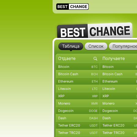
Таблица
Список
Популярно
Bitcoin
Bitcoin
BTC
Bitcoin Cash
Bitcoin Cash
BCH
Ethereum
Ethereum
ETH
Litecoin
Litecoin
LTC
XRP
XRP
XRP
Monero
Monero
XMR
Dogecoin
Dogecoin
DOGE
D
Dash
Dash
DASH
D
Tether ERC20
Tether ERC20
USDT
U
Tether TRC20
Tether TRC20
USDT
U