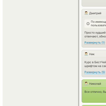
Дмитрий
По имеющи
пользоват
Просто худший 
отвечают, обно
Развернуть
(
1
)
Ник
Курс в БестЧей
шрифтом на сайт
Развернуть
(
5
)
Николай
Все отлично, б