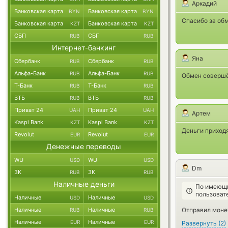
Аркадий
Банковская карта
Банковская карта
BYN
BYN
Спасибо за обм
Банковская карта
Банковская карта
KZT
KZT
СБП
СБП
RUB
RUB
Интернет-банкинг
Яна
Сбербанк
Сбербанк
RUB
RUB
Альфа-Банк
Альфа-Банк
RUB
RUB
Обмен совершё
Т-Банк
Т-Банк
RUB
RUB
ВТБ
ВТБ
RUB
RUB
Приват 24
Приват 24
UAH
UAH
Артем
Kaspi Bank
Kaspi Bank
KZT
KZT
Деньги приходя
Revolut
Revolut
EUR
EUR
Денежные переводы
WU
WU
USD
USD
Dm
ЗК
ЗК
RUB
RUB
Наличные деньги
По имеющи
пользоват
Наличные
Наличные
USD
USD
Наличные
Наличные
Отправил монет
RUB
RUB
Наличные
Наличные
EUR
EUR
Развернуть
(
2
)