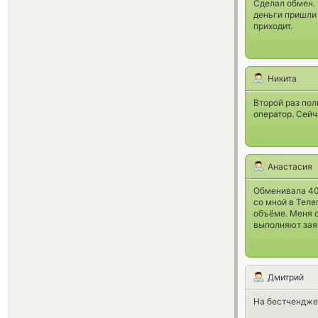
Сделал обмен. 
деньги пришли 
приходит.
Никита
Второй раз по
оператор. Сейч
Анастасия
Обменивала 400
со мной в Теле
объёме. Меня о
выполняют заяв
Дмитрий
На бестчендже 