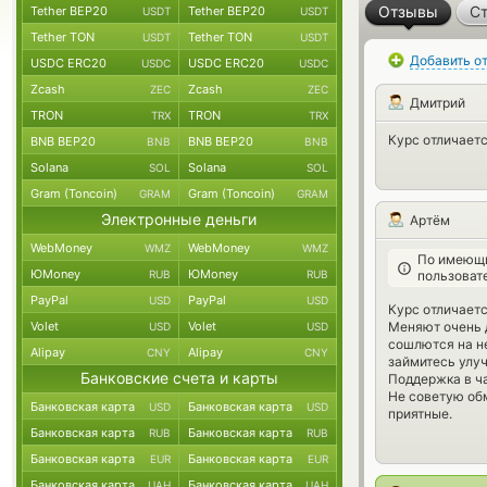
Отзывы
Ст
Tether BEP20
Tether BEP20
USDT
USDT
Tether TON
Tether TON
USDT
USDT
Добавить о
USDC ERC20
USDC ERC20
USDC
USDC
Zcash
Zcash
ZEC
ZEC
Дмитрий
TRON
TRON
TRX
TRX
Курс отличается
BNB BEP20
BNB BEP20
BNB
BNB
Solana
Solana
SOL
SOL
Gram (Toncoin)
Gram (Toncoin)
GRAM
GRAM
Электронные деньги
Артём
WebMoney
WebMoney
WMZ
WMZ
По имеющи
ЮMoney
ЮMoney
RUB
RUB
пользоват
PayPal
PayPal
USD
USD
Курс отличается
Volet
Volet
Меняют очень д
USD
USD
сошлются на не
Alipay
Alipay
CNY
CNY
займитесь улу
Банковские счета и карты
Поддержка в ч
Не советую обм
Банковская карта
Банковская карта
USD
USD
приятные.
Банковская карта
Банковская карта
RUB
RUB
Банковская карта
Банковская карта
EUR
EUR
Банковская карта
Банковская карта
UAH
UAH