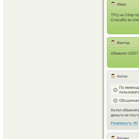
Иван
ТРЦ на Сбер п
Спасибо за опе
Виктор
Обменял USDT н
Антон
По имеющи
пользоват
Обсценная
Хотел обменять
деньги не посту
Развернуть
(
6
)
Вадим