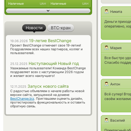
Наличные
Наличные
UAH
UAH
Никита
Деньги приходя
оперативно, х
Новости
BTC-кран
19-летие BestChange
19.06.2026
Проект BestChange отмечает свое 19-летие!
Мария
Поздравляем всех наших партнеров, коллег и
пользователей.
Все быстро уд
Спасибо подде
Наступающий Новый год
25.12.2025
Уважаемые пользователи! Команда BestChange
поздравляет всех с наступающим 2026 годом
и желает всего наилучшего!
Антон
Запуск нового сайта
12.11.2025
С радостью объявляем о начале работы новой
Всё супер! Вто
версии сайта, запущенной на домене
BestChange.biz
. Приглашаем оценить дизайн,
своём желаемо
протестировать функциональность и оставить
обратную связь.
Василий
Прекрасный об