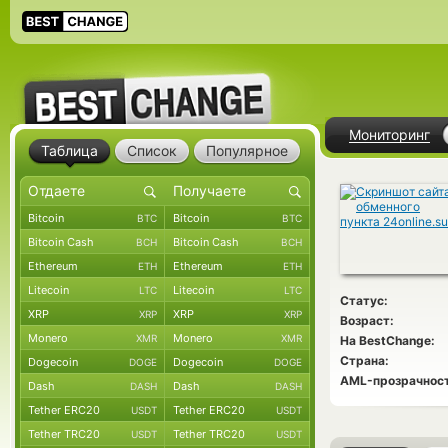
Мониторинг
Таблица
Список
Популярное
Bitcoin
Bitcoin
BTC
BTC
Bitcoin Cash
Bitcoin Cash
BCH
BCH
Ethereum
Ethereum
ETH
ETH
Litecoin
Litecoin
LTC
LTC
Статус:
XRP
XRP
XRP
XRP
Возраст:
Monero
Monero
XMR
XMR
На BestChange:
Страна:
Dogecoin
Dogecoin
DOGE
DOGE
AML-прозрачност
Dash
Dash
DASH
DASH
Tether ERC20
Tether ERC20
USDT
USDT
Tether TRC20
Tether TRC20
USDT
USDT