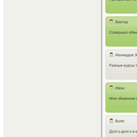
Виктор
Совершил обме
Махмудов Э
Разные курсы ту
Иван
Мне обменник 
Buter
Долго долго и 