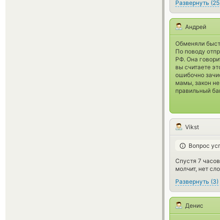
Развернуть
(
25
Андрей
Обменяли быст
По поводу отпра
РФ. Она говори
вы считаете э
ошибочно зачис
мамы, закон не
правильный ба
Vikst
Вопрос ус
Спустя 7 часов
молчит, нет сл
Развернуть
(
3
)
Денис