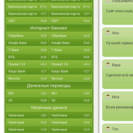
Пользовате
Банковская карта
Банковская карта
BYN
BYN
Сайт классный,
Банковская карта
Банковская карта
KZT
KZT
СБП
СБП
RUB
RUB
Интернет-банкинг
Alsu
Сбербанк
Сбербанк
RUB
RUB
Альфа-Банк
Альфа-Банк
Лучший сервис
RUB
RUB
Т-Банк
Т-Банк
RUB
RUB
ВТБ
ВТБ
RUB
RUB
Приват 24
Приват 24
UAH
UAH
Вера
Kaspi Bank
Kaspi Bank
KZT
KZT
Сделали всё ка
Revolut
Revolut
EUR
EUR
Денежные переводы
WU
WU
USD
USD
Mira
ЗК
ЗК
RUB
RUB
Наличные деньги
Всем рекоменду
Наличные
Наличные
USD
USD
Наличные
Наличные
RUB
RUB
Tim
Наличные
Наличные
EUR
EUR