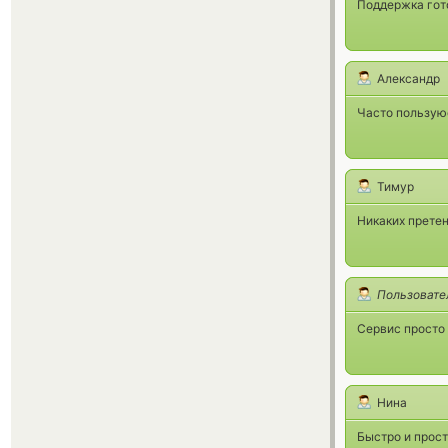
Поддержка гото
Александр
Часто пользую
Тимур
Никаких претен
Пользовате
Сервис просто 
Нина
Быстро и прос