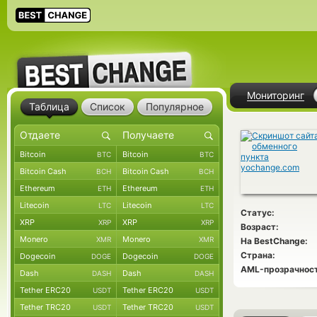
Мониторинг
Таблица
Список
Популярное
Bitcoin
Bitcoin
BTC
BTC
Bitcoin Cash
Bitcoin Cash
BCH
BCH
Ethereum
Ethereum
ETH
ETH
Litecoin
Litecoin
LTC
LTC
Статус:
XRP
XRP
XRP
XRP
Возраст:
Monero
Monero
XMR
XMR
На BestChange:
Страна:
Dogecoin
Dogecoin
DOGE
DOGE
AML-прозрачност
Dash
Dash
DASH
DASH
Tether ERC20
Tether ERC20
USDT
USDT
Tether TRC20
Tether TRC20
USDT
USDT