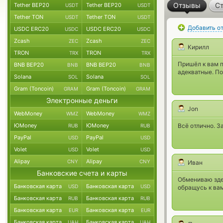
Отзывы
Ст
Tether BEP20
Tether BEP20
USDT
USDT
Tether TON
Tether TON
USDT
USDT
Добавить о
USDC ERC20
USDC ERC20
USDC
USDC
Zcash
Zcash
ZEC
ZEC
Кирилл
TRON
TRON
TRX
TRX
Пришёл к вам п
BNB BEP20
BNB BEP20
BNB
BNB
адекватные. По
Solana
Solana
SOL
SOL
Gram (Toncoin)
Gram (Toncoin)
GRAM
GRAM
Электронные деньги
Jon
WebMoney
WebMoney
WMZ
WMZ
ЮMoney
ЮMoney
Всё отлично. З
RUB
RUB
PayPal
PayPal
USD
USD
Volet
Volet
USD
USD
Alipay
Alipay
CNY
CNY
Иван
Банковские счета и карты
Обмениваю зде
Банковская карта
Банковская карта
USD
USD
обращусь к ва
Банковская карта
Банковская карта
RUB
RUB
Банковская карта
Банковская карта
EUR
EUR
Банковская карта
Банковская карта
UAH
UAH