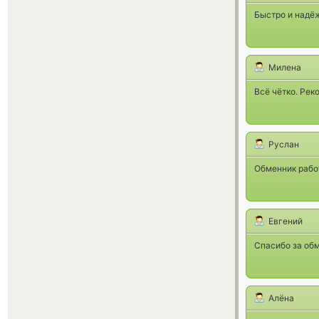
Быстро и надё
Милена
Всё чётко. Рек
Руслан
Обменник рабо
Евгений
Спасибо за обм
Алёна