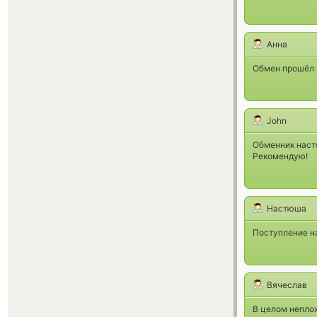
Анна
Обмен прошёл 
John
Обменник наст
Рекомендую!
Настюша
Поступление на
Вячеслав
В целом непло