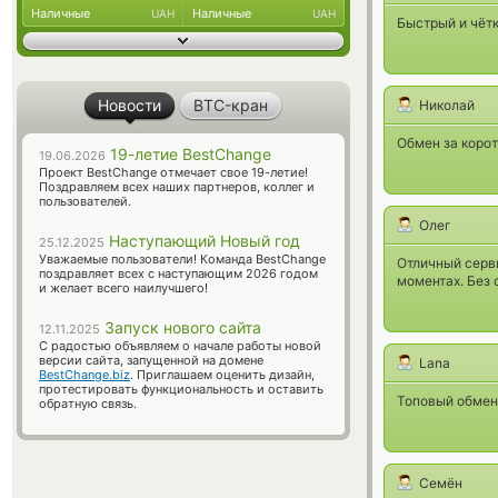
Наличные
Наличные
UAH
UAH
Быстрый и чётк
Новости
BTC-кран
Николай
Обмен за коро
19-летие BestChange
19.06.2026
Проект BestChange отмечает свое 19-летие!
Поздравляем всех наших партнеров, коллег и
пользователей.
Олег
Наступающий Новый год
25.12.2025
Уважаемые пользователи! Команда BestChange
Отличный серви
поздравляет всех с наступающим 2026 годом
моментах. Без
и желает всего наилучшего!
Запуск нового сайта
12.11.2025
С радостью объявляем о начале работы новой
версии сайта, запущенной на домене
Lana
BestChange.biz
. Приглашаем оценить дизайн,
протестировать функциональность и оставить
Топовый обменн
обратную связь.
Семён