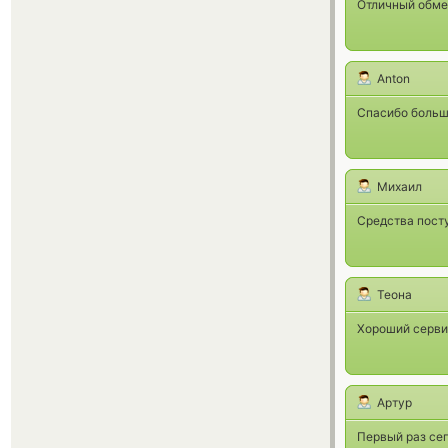
Отличный обмен
Anton
Спасибо большо
Михаил
Средства посту
Теона
Хороший серви
Артур
Первый раз сег