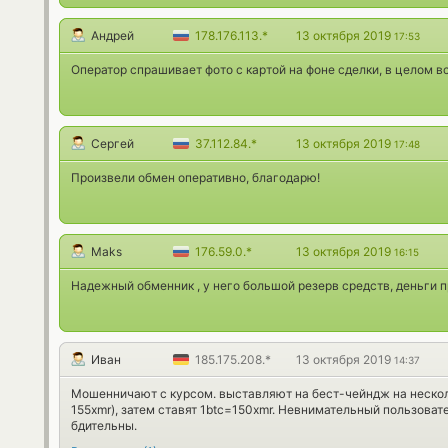
Андрей
178.176.113.*
13 октября 2019
17:53
Оператор спрашивает фото с картой на фоне сделки, в целом в
Сергей
37.112.84.*
13 октября 2019
17:48
Произвели обмен оперативно, благодарю!
Maks
176.59.0.*
13 октября 2019
16:15
Надежный обменник , у него большой резерв средств, деньги 
Иван
185.175.208.*
13 октября 2019
14:37
Мошенничают с курсом. выставляют на бест-чейндж на нескол
155xmr), затем ставят 1btc=150xmr. Невнимательный пользовате
бдительны.