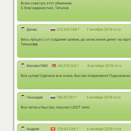
Всем советую этот обменник.
С благодарностью, Татьяна
Денис
212.100.146.*
7 октября 2019
10:20
Весь процесс от создания заявки, до зачисления денег на карту
Тинькофф.
Mendes1980
46.216.224.*
6 октября 2019
10:13
Все супер! Сделали все очень быстро оперативно! Подсказали в
Геннадий
185.97.201.*
5 октября 2019
18:30
Все четко и быстро, покупал USDT omni
Андрей
179.43.134.*
4 октября 2019
12:04