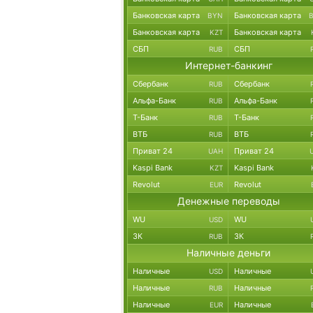
Банковская карта
Банковская карта
BYN
Банковская карта
Банковская карта
KZT
СБП
СБП
RUB
Интернет-банкинг
Сбербанк
Сбербанк
RUB
Альфа-Банк
Альфа-Банк
RUB
Т-Банк
Т-Банк
RUB
ВТБ
ВТБ
RUB
Приват 24
Приват 24
UAH
Kaspi Bank
Kaspi Bank
KZT
Revolut
Revolut
EUR
Денежные переводы
WU
WU
USD
ЗК
ЗК
RUB
Наличные деньги
Наличные
Наличные
USD
Наличные
Наличные
RUB
Наличные
Наличные
EUR