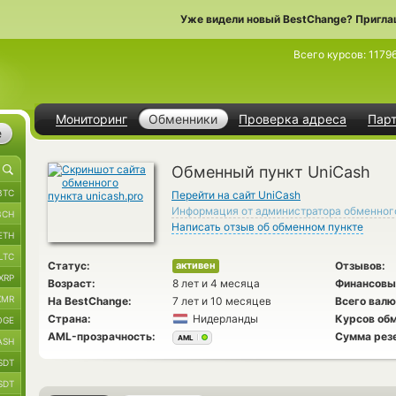
Уже видели новый BestChange? Пригла
Всего курсов:
1179
Мониторинг
Обменники
Проверка адреса
Пар
е
Обменный пункт UniCash
BTC
Перейти на сайт UniCash
Информация от администратора обменног
BCH
Написать отзыв об обменном пункте
ETH
LTC
Статус:
Отзывов:
активен
XRP
Возраст:
8 лет и 4 месяца
Финансовы
XMR
На BestChange:
7 лет и 10 месяцев
Всего валю
Страна:
Нидерланды
Курсов обм
OGE
AML-прозрачность:
Сумма рез
AML
ASH
SDT
SDT