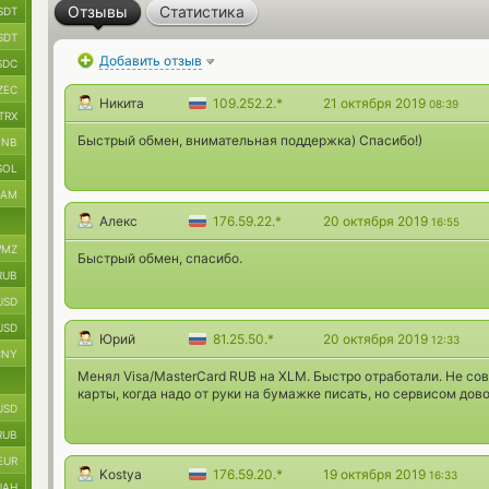
Отзывы
Статистика
SDT
SDT
Добавить отзыв
SDC
ZEC
Никита
109.252.2.*
21 октября 2019
08:39
TRX
Быстрый обмен, внимательная поддержка) Спасибо!)
BNB
SOL
RAM
Алекс
176.59.22.*
20 октября 2019
16:55
MZ
Быстрый обмен, спасибо.
RUB
USD
USD
Юрий
81.25.50.*
20 октября 2019
12:33
CNY
Менял Visa/MasterCard RUB на XLM. Быстро отработали. Не со
карты, когда надо от руки на бумажке писать, но сервисом дов
USD
RUB
EUR
Kostya
176.59.20.*
19 октября 2019
16:33
UAH