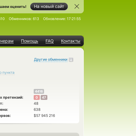
На новый сайт
шаем оценить!
610
Обменников:
613
Обновление:
17:21:55
тнерам
Помощь
FAQ
Контакты
Другие обменники
о пункта
4416
х претензий:
0
47
т:
48
ена:
638
ервов:
$57 945 216