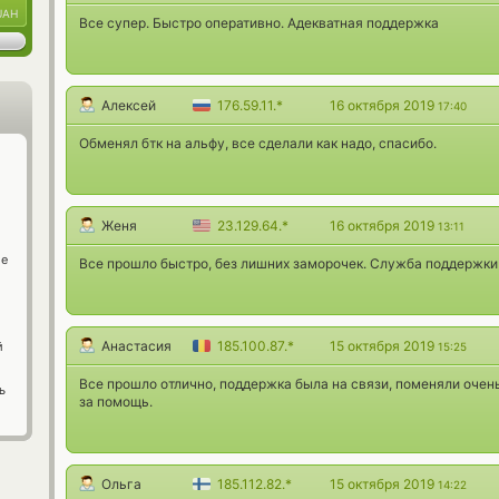
UAH
Все супер. Быстро оперативно. Адекватная поддержка
Алексей
176.59.11.*
16 октября 2019
17:40
Обменял бтк на альфу, все сделали как надо, спасибо.
Женя
23.129.64.*
16 октября 2019
13:11
ge
Все прошло быстро, без лишних заморочек. Служба поддержки 
Анастасия
185.100.87.*
15 октября 2019
й
15:25
Все прошло отлично, поддержка была на связи, поменяли очен
ь
за помощь.
Ольга
185.112.82.*
15 октября 2019
14:22