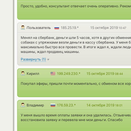
Просто, удобно, консультант отвечает очень оперативно. Реко
Пользователь
185.25.19.*
15 октября 2019
10:47
Менял на сбербанк, деньги шли 5 часов, хотя в других обменн
собаках с упряжками везли деньги в кассу сбербанка. У меня 
максимально быстро все провести. В итоге ждал я, ждали люди
машины, ждал продавец машины.
Развернуть
(
1
)
Кирилл
199.249.230.*
15 октября 2019
08:44
Покупал эфиры, пришли почти моментально, с обменом все хор
Владимир
176.59.23.*
14 октября 2019
18:01
У меня вышло время оплаты заявки и она удалилась. Отзывчи
восстановила заявку и перевела мне мои деньги. Спасибо