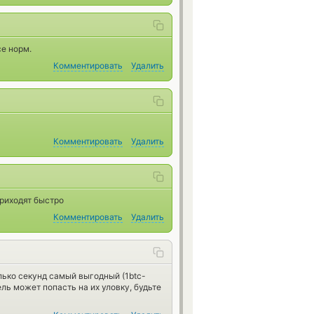
се норм.
Комментировать
Удалить
Комментировать
Удалить
приходят быстро
Комментировать
Удалить
ько секунд самый выгодный (1btc-
ль может попасть на их уловку, будьте