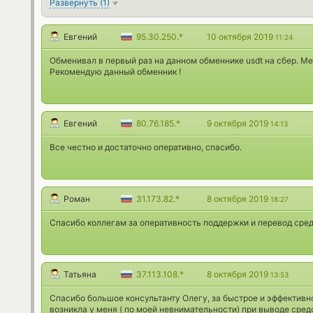
Развернуть
(
1
)
Евгений
95.30.250.*
10 октября 2019
11:24
Обменивал в первый раз на данном обменнике usdt на сбер. Ме
Рекомендую данный обменник !
Евгений
80.76.185.*
9 октября 2019
14:13
Все честно и достаточно оперативно, спасибо.
Роман
31.173.82.*
8 октября 2019
18:27
Спасибо коллегам за оперативность поддержки и перевод сред
Татьяна
37.113.108.*
8 октября 2019
13:53
Спасибо большое консультанту Олегу, за быстрое и эффективн
возникла у меня ( по моей невнимательности) при выводе сред