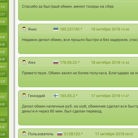
Спасибо за быстрый обмен. менял тэзэры на сбер
BYN
KZT
RUB
Янис
165.231.161.*
19 октября 2019
10:49
RUB
Недавно делал обмен, все прошло быстро и без задержек, спа
RUB
RUB
RUB
Alex
176.59.23.*
18 октября 2019
12:44
UAH
Приветствую. Обмен занял не более получаса. Благодарю за о
KZT
EUR
Геннадий
193.65.2.*
17 октября 2019
17:47
USD
RUB
Делал обмен наличные руб. на usdt, обменник сделал все быстр
деньги и через 60 мин. был сделан перевод.
USD
RUB
Пользователь
5.128.120.*
17 октября 2019
09:37
EUR