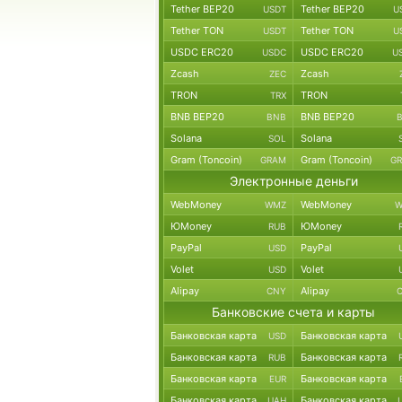
Tether BEP20
Tether BEP20
USDT
U
Tether TON
Tether TON
USDT
U
USDC ERC20
USDC ERC20
USDC
U
Zcash
Zcash
ZEC
TRON
TRON
TRX
BNB BEP20
BNB BEP20
BNB
Solana
Solana
SOL
Gram (Toncoin)
Gram (Toncoin)
GRAM
G
Электронные деньги
WebMoney
WebMoney
WMZ
W
ЮMoney
ЮMoney
RUB
PayPal
PayPal
USD
Volet
Volet
USD
Alipay
Alipay
CNY
Банковские счета и карты
Банковская карта
Банковская карта
USD
Банковская карта
Банковская карта
RUB
Банковская карта
Банковская карта
EUR
Банковская карта
Банковская карта
UAH