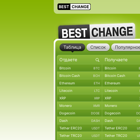
Таблица
Список
Популярно
Bitcoin
Bitcoin
BTC
Bitcoin Cash
Bitcoin Cash
BCH
Ethereum
Ethereum
ETH
Litecoin
Litecoin
LTC
XRP
XRP
XRP
Monero
Monero
XMR
Dogecoin
Dogecoin
DOGE
D
Dash
Dash
DASH
D
Tether ERC20
Tether ERC20
USDT
U
Tether TRC20
Tether TRC20
USDT
U