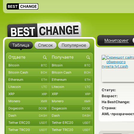
Мониторинг
Таблица
Список
Популярное
Bitcoin
Bitcoin
BTC
BTC
Bitcoin Cash
Bitcoin Cash
BCH
BCH
Ethereum
Ethereum
ETH
ETH
Litecoin
Litecoin
LTC
LTC
Статус:
XRP
XRP
XRP
XRP
Возраст:
Monero
Monero
XMR
XMR
На BestChange:
Страна:
Dogecoin
Dogecoin
DOGE
DOGE
AML-прозрачност
Dash
Dash
DASH
DASH
Tether ERC20
Tether ERC20
USDT
USDT
Tether TRC20
Tether TRC20
USDT
USDT