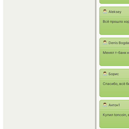
Aleksey
Всё прошло хор
Denis Bogd
Менял т-банк н
Борис
Спасибо, всё б
Антон1
Купил toncoin,