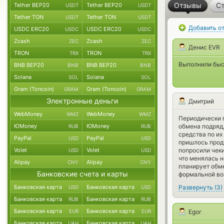
Отзывы
Ст
Tether BEP20
Tether BEP20
USDT
USDT
Tether TON
Tether TON
USDT
USDT
Добавить о
USDC ERC20
USDC ERC20
USDC
USDC
Zcash
Zcash
ZEC
ZEC
Денис EVR
TRON
TRON
TRX
TRX
Выполнили быст
BNB BEP20
BNB BEP20
BNB
BNB
Solana
Solana
SOL
SOL
Gram (Toncoin)
Gram (Toncoin)
GRAM
GRAM
Электронные деньги
Дмитрий
WebMoney
WebMoney
WMZ
WMZ
Периодически 
ЮMoney
ЮMoney
обмена подряд,
RUB
RUB
средства по их
PayPal
PayPal
USD
USD
пришлось проду
Volet
Volet
попросили чеки
USD
USD
что менялась н
Alipay
Alipay
CNY
CNY
планирует обме
Банковские счета и карты
формальной во
Банковская карта
Банковская карта
Развернуть
(
3
)
USD
USD
Банковская карта
Банковская карта
RUB
RUB
Банковская карта
Банковская карта
EUR
EUR
Egor
Банковская карта
Банковская карта
UAH
UAH