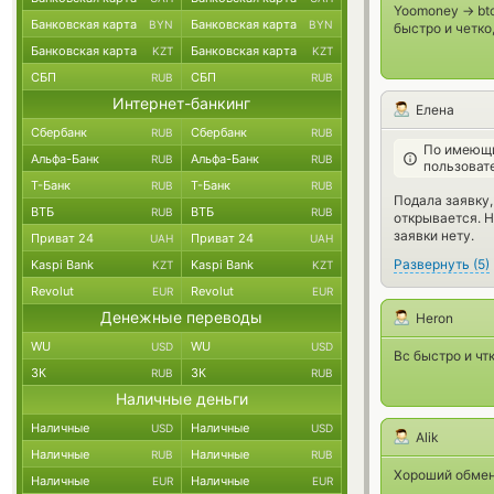
Yoomoney -> bt
Банковская карта
Банковская карта
BYN
BYN
быстро и четко
Банковская карта
Банковская карта
KZT
KZT
СБП
СБП
RUB
RUB
Интернет-банкинг
Елена
Сбербанк
Сбербанк
RUB
RUB
По имеющи
Альфа-Банк
Альфа-Банк
RUB
RUB
пользоват
Т-Банк
Т-Банк
RUB
RUB
Подала заявку,
ВТБ
ВТБ
RUB
RUB
открывается. 
заявки нету.
Приват 24
Приват 24
UAH
UAH
Развернуть
(
5
)
Kaspi Bank
Kaspi Bank
KZT
KZT
Revolut
Revolut
EUR
EUR
Денежные переводы
Heron
WU
WU
USD
USD
Вс быстро и чтк
ЗК
ЗК
RUB
RUB
Наличные деньги
Наличные
Наличные
USD
USD
Alik
Наличные
Наличные
RUB
RUB
Хороший обмен
Наличные
Наличные
EUR
EUR