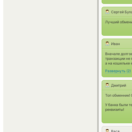
Сергей Бул
Лучший обмени
Иван
Вначале долгое
транзакции не 
а на кошельке 
Развернуть
(
2
)
Дмитрий
Топ обменник! 
У банка были т
реквизиты!
Вася