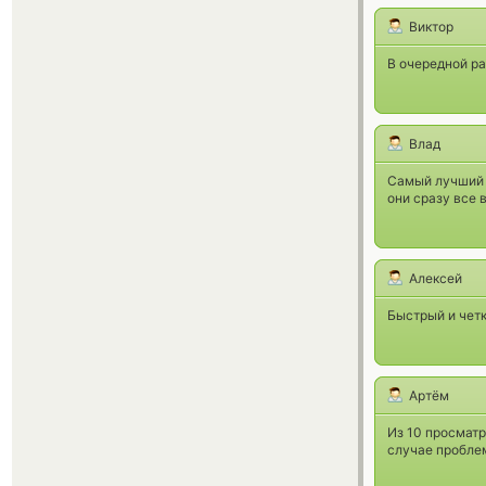
Виктор
В очередной ра
Влад
Самый лучший о
они сразу все 
Алексей
Быстрый и четк
Артём
Из 10 просмат
случае проблем