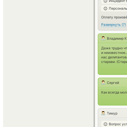
Инцидент 
Персональ
Оплату произвё
Развернуть
(
7
)
Владимир К
Даже трудно чт
и неизвестное.
нас делитантов
старави. (Стар
Сергей
Как всегда мол
Тимур
Вопрос ус