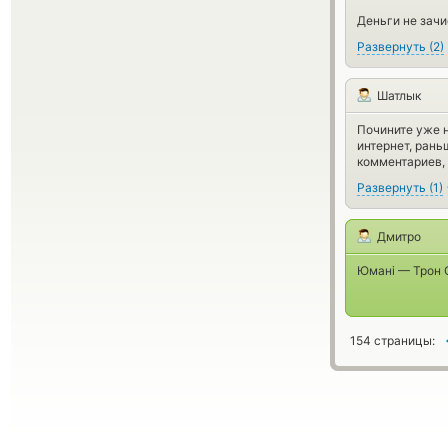
Деньги не зачи
Развернуть
(
2
)
Шатлык
Почините уже н
интернет, рань
комментариев,
Развернуть
(
1
)
Дмитро
Юмані — Трон 
154 страницы: