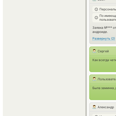
Персональ
По имеющи
пользоват
Заявка №*** от
андроиде.
Развернуть
(
2
)
Сергей
Как всегда чет
Пользовате
Была заминка, 
Александр